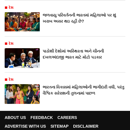
દેશ
જળવાયુ પરિવર્તનની ભારતમાં મહિલાઓ પર શું
ખરાબ અસર થઇ રહી છે?
દેશ
પાડોશી દેશોમાં અસ્થિરતા અને ચીનની
દખલઅંદાજી ભારત માટે મોટો પડકાર
દેશ
ભારતના વિકાસમાં મહિલાઓની ભાગીદારી વધી, પરંતુ
વૈશ્વિક સરેરાશની તુલનામાં પાછળ
ABOUT US
FEEDBACK
CAREERS
ADVERTISE WITH US
SITEMAP
DISCLAIMER