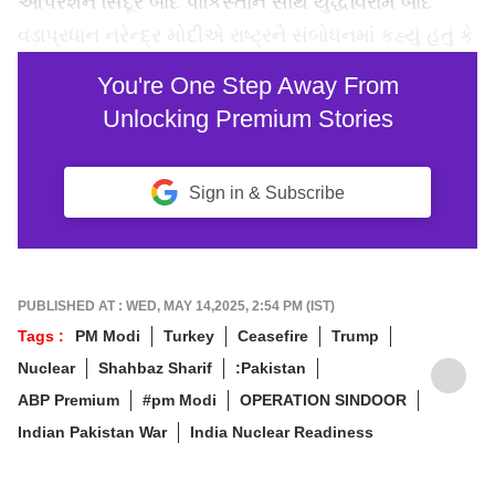
ઓપરેશન સિંદૂર બાદ પાકિસ્તાન સાથે યુદ્ધવિરામ બાદ
વડાપ્રધાન નરેન્દ્ર મોદીએ રાષ્ટ્રને સંબોધનમાં કહ્યું હતું કે
You're One Step Away From
Unlocking Premium Stories
Sign in & Subscribe
PUBLISHED AT : WED, MAY 14,2025, 2:54 PM (IST)
Tags :
PM Modi
Turkey
Ceasefire
Trump
Nuclear
Shahbaz Sharif
:Pakistan
ABP Premium
#pm Modi
OPERATION SINDOOR
Indian Pakistan War
India Nuclear Readiness