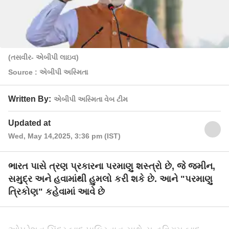
(તસવીર- એબીપી લાઇવ)
Source : એબીપી અસ્મિતા
Written By:
એબીપી અસ્મિતા વેબ ટીમ
Updated at
Wed, May 14,2025, 3:36 pm (IST)
ભારત પાસે ત્રણ પ્રકારના પરમાણુ શસ્ત્રો છે, જે જમીન,
સમુદ્ર અને હવામાંથી હુમલો કરી શકે છે. આને "પરમાણુ
ત્રિકોણ" કહેવામાં આવે છે