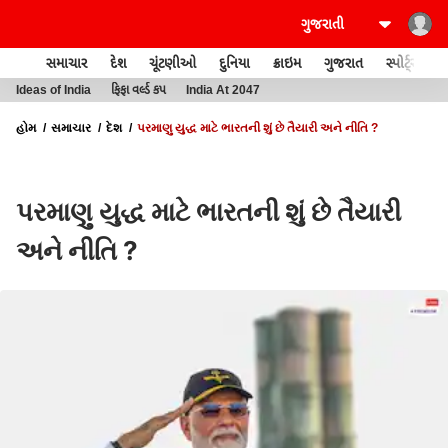
સમાચાર
દેશ
ચૂંટણીઓ
દુનિયા
ક્રાઇમ
ગુજરાત
સ્પોર્ટ્સ
Ideas of India
ફિફા વર્લ્ડ કપ
India At 2047
હોમ
સમાચાર
દેશ
પરમાણુ યુદ્ધ માટે ભારતની શું છે તૈયારી અને નીતિ ?
પરમાણુ યુદ્ધ માટે ભારતની શું છે તૈયારી
અને નીતિ ?