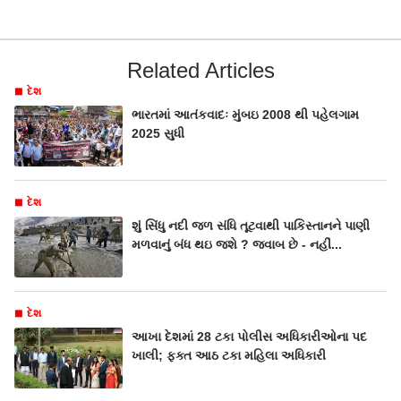
Related Articles
દેશ
ભારતમાં આતંકવાદઃ મુંબઇ 2008 થી પહેલગામ
2025 સુધી
દેશ
શું સિંધુ નદી જળ સંધિ તૂટવાથી પાકિસ્તાનને પાણી
મળવાનું બંધ થઇ જશે ? જવાબ છે - નહીં...
દેશ
આખા દેશમાં 28 ટકા પોલીસ અધિકારીઓના પદ
ખાલી; ફક્ત આઠ ટકા મહિલા અધિકારી