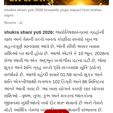
shukra shani yuti 2026 biseptile yoga impact four zodiac
signs
Source : ai
shukra shani yuti 2026:
જ્યોતિષશાસ્ત્રમાં ગ્રહોની
ચાલ અને તેમની વચ્ચે બનતા કોણીય સંબંધો ખૂબ જ
મહત્વપૂર્ણ માનવામાં આવે છે, જેની સીધી અસર તમામ
રાશિઓ પર થતી હોય છે. આજે એટલે કે 10 જૂન, 2026ના
રોજ આવી જ એક અદ્ભુત ખગોળીય ઘટના ઘટી છે, જેમાં
શુક્ર અને શનિ ગ્રહ વચ્ચે 'દ્વિ-સપ્તમાંશ યુતિ' (યોગ)
સર્જાયો છે. આજે વહેલી સવારે 01:59 વાગ્યે શુક્ર અને
શનિ એકબીજાથી લગભગ 102 ડિગ્રી અને 86 મિનિટના
અંતરે આવી ગયા છે. આ ખાસ યોગને કારણે ચાર ચોક્કસ
રાશિઓ - વૃષભ, તુલા, કુંભ અને મકરના જાતકોના
જીવનમાં ખુશીઓનો નવો દોર શરૂ થવાનો છે અને તેમને
મોટો આર્થિક તેમજ વ્યાપારિક લાભ થવાની સંભાવના છે.