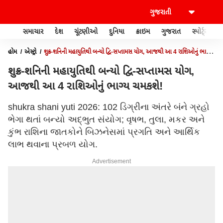
સમાચાર
દેશ
ચૂંટણીઓ
દુનિયા
ક્રાઇમ
ગુજરાત
સ્પોર્ટ્સ
હોમ
એસ્ટ્રો
શુક્ર-શનિની મહાયુતિથી બન્યો દ્વિ-સપ્તામસ યોગ, આજથી આ 4 રાશિઓનું ભાગ્ય
ચમકશે!
શુક્ર-શનિની મહાયુતિથી બન્યો દ્વિ-સપ્તામસ યોગ,
આજથી આ 4 રાશિઓનું ભાગ્ય ચમકશે!
shukra shani yuti 2026: 102 ડિગ્રીના અંતરે બંને ગ્રહો
ભેગા થતાં બન્યો અદ્ભુત સંયોગ; વૃષભ, તુલા, મકર અને
કુંભ રાશિના જાતકોને બિઝનેસમાં પ્રગતિ અને આર્થિક
લાભ થવાના પ્રબળ યોગ.
Advertisement