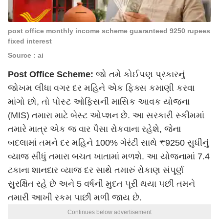
post office monthly income scheme guaranteed 9250 rupees
fixed interest
Source : ai
Post Office Scheme:
જો તમે કોઈપણ પ્રકારનું
જોખમ લીધા વગર દર મહિને એક ફિક્સ કમાણી કરવા
માંગો છો, તો પોસ્ટ ઓફિસની માસિક આવક યોજના
(MIS) તમારા માટે બેસ્ટ ઓપ્શન છે. આ સરકારી સ્કીમમાં
તમારે માત્ર એક જ વાર પૈસા રોકવાના રહેશે, જેના
બદલામાં તમને દર મહિને 100% ગેરંટી સાથે ₹9250 સુધીનું
વ્યાજ સીધું તમારા બચત ખાતામાં મળશે. આ યોજનામાં 7.4
ટકાના શાનદાર વ્યાજ દર સાથે તમારું રોકાણ સંપૂર્ણ
સુરક્ષિત રહે છે અને 5 વર્ષની મુદત પૂરી થયા પછી તમને
તમારી આખી રકમ પાછી મળી જાય છે.
Continues below advertisement