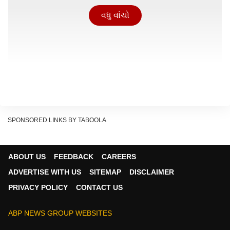
વધુ વાંચો
SPONSORED LINKS BY TABOOLA
ABOUT US
FEEDBACK
CAREERS
ADVERTISE WITH US
SITEMAP
DISCLAIMER
PRIVACY POLICY
CONTACT US
ABP NEWS GROUP WEBSITES
શૂન્ય જોખમ અને 100% ગેરંટી