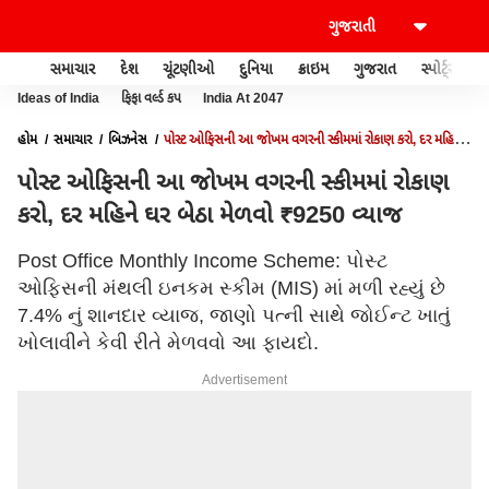
સમાચાર
દેશ
ચૂંટણીઓ
દુનિયા
ક્રાઇમ
ગુજરાત
સ્પોર્ટ્સ
Ideas of India
ફિફા વર્લ્ડ કપ
India At 2047
હોમ
સમાચાર
બિઝનેસ
પોસ્ટ ઓફિસની આ જોખમ વગરની સ્કીમમાં રોકાણ કરો, દર મહિને
ઘર બેઠા મેળવો ₹9250 વ્યાજ
પોસ્ટ ઓફિસની આ જોખમ વગરની સ્કીમમાં રોકાણ
કરો, દર મહિને ઘર બેઠા મેળવો ₹9250 વ્યાજ
Post Office Monthly Income Scheme: પોસ્ટ
ઓફિસની મંથલી ઇનકમ સ્કીમ (MIS) માં મળી રહ્યું છે
7.4% નું શાનદાર વ્યાજ, જાણો પત્ની સાથે જોઈન્ટ ખાતું
ખોલાવીને કેવી રીતે મેળવવો આ ફાયદો.
Advertisement