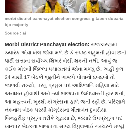
morbi district panchayat election congress gitaben dubaria
bjp majority
Source : ai
Morbi District Panchayat election:
રાજકારણમાં
ક્યારેક એવા ખેલ જોવા મળે છે કે સ્પષ્ટ બહુમતી હોવા છતાં
પાર્ટી સત્તાના સર્વોચ્ચ શિખરે બેસી શકતી નથી. આવું જ
કંઈક મોરબી જિલ્લા પંચાયતમાં જોવા મળ્યું છે. અહી કુલ
24 માંથી 17 બેઠકો જીતીને ભાજપે પોતાનો દબદબો તો
જાળવી રાખ્યો, પરંતુ પ્રમુખ પદ આદિજાતિ મહિલા માટે
અનામત હોવાથી અને ત્યાં ભાજપના ઉમેદવારની હાર થતાં,
આ મહત્ત્વની ખુરશી કોંગ્રેસના ફાળે જતી રહી છે. પરિણામે
નેકનામ બેઠક પરથી કોંગ્રેસના ગીતાબેન દુબરીયા
બિનહરીફ પ્રમુખ તરીકે ચૂંટાયા છે, જ્યારે ઉપપ્રમુખ પદ
ખાનપર બેઠકના ભાજપના સભ્ય વિપુલભાઈ ગરચરને મળ્યું