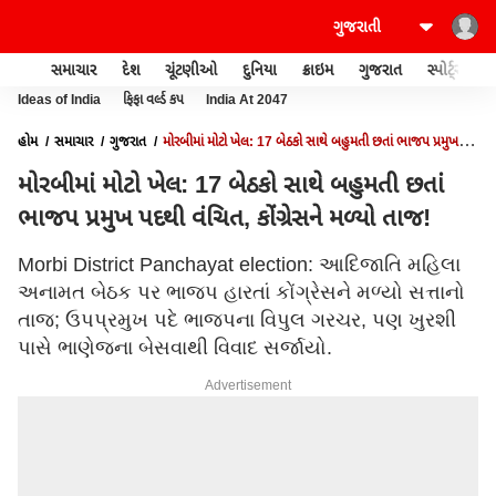
સમાચાર
દેશ
ચૂંટણીઓ
દુનિયા
ક્રાઇમ
ગુજરાત
સ્પોર્ટ્સ
Ideas of India
ફિફા વર્લ્ડ કપ
India At 2047
હોમ
સમાચાર
ગુજરાત
મોરબીમાં મોટો ખેલ: 17 બેઠકો સાથે બહુમતી છતાં ભાજપ પ્રમુખ
પદથી વંચિત, કોંગ્રેસને મળ્યો તાજ!
મોરબીમાં મોટો ખેલ: 17 બેઠકો સાથે બહુમતી છતાં
ભાજપ પ્રમુખ પદથી વંચિત, કોંગ્રેસને મળ્યો તાજ!
Morbi District Panchayat election: આદિજાતિ મહિલા
અનામત બેઠક પર ભાજપ હારતાં કોંગ્રેસને મળ્યો સત્તાનો
તાજ; ઉપપ્રમુખ પદે ભાજપના વિપુલ ગરચર, પણ ખુરશી
પાસે ભાણેજના બેસવાથી વિવાદ સર્જાયો.
Advertisement