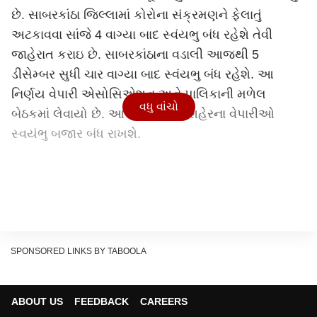
છે. સાબરકાંઠા જિલ્લામાં કોરોના સંક્રમણને ફેલાતું
અટકાવવા સાંજે 4 વાગ્યા બાદ સ્વંયભુ બંધ રહેશે તેવી
જાહેરાત કરાઇ છે. સાબરકાંઠાના વડાલી આજથી 5
ડીસેમ્બર સુધી ચાર વાગ્યા બાદ સ્વંયભુ બંધ રહેશે. આ
નિર્ણય વેપારી એસોસિએશન અને પાલિકાની મળેલ
વધુ વાંચો
બેઠકમાં લેવાયો છે. આજથી વડાલી શહેરના વેપારીઓ
સ્વયંભુ બજાર બંધ રાખશે.
SPONSORED LINKS BY TABOOLA
ABOUT US
FEEDBACK
CAREERS