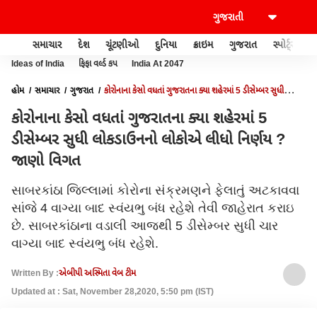
સમાચાર
દેશ
ચૂંટણીઓ
દુનિયા
ક્રાઇમ
ગુજરાત
સ્પોર્ટ્સ
Ideas of India
ફિફા વર્લ્ડ કપ
India At 2047
હોમ
સમાચાર
ગુજરાત
કોરોનાના કેસો વધતાં ગુજરાતના ક્યા શહેરમાં 5 ડીસેમ્બર સુધી
લોકડાઉનનો લોકોએ લીધો નિર્ણય ? જાણો વિગત
કોરોનાના કેસો વધતાં ગુજરાતના ક્યા શહેરમાં 5
ડીસેમ્બર સુધી લોકડાઉનનો લોકોએ લીધો નિર્ણય ?
જાણો વિગત
સાબરકાંઠા જિલ્લામાં કોરોના સંક્રમણને ફેલાતું અટકાવવા
સાંજે 4 વાગ્યા બાદ સ્વંયભુ બંધ રહેશે તેવી જાહેરાત કરાઇ
છે. સાબરકાંઠાના વડાલી આજથી 5 ડીસેમ્બર સુધી ચાર
વાગ્યા બાદ સ્વંયભુ બંધ રહેશે.
Written By :
એબીપી અસ્મિતા વેબ ટીમ
Updated at : Sat, November 28,2020, 5:50 pm (IST)