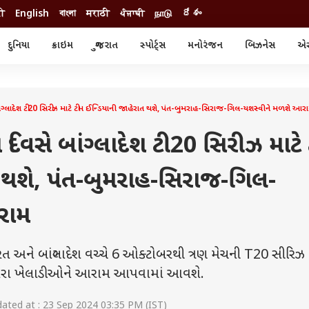
दी
English
বাংলা
मराठी
ਪੰਜਾਬੀ
நாடு
దేశం
દુનિયા
ક્રાઇમ
ગુજરાત
સ્પોર્ટ્સ
મનોરંજન
બિઝનેસ
એસ્
સ્ટાઇલ
એસ્ટ્રો
સ્પોર્ટ્સ
્ય
ધર્મ-જ્યોતિષ
ક્રિકેટ
ા
આઈપીએલ
ખેતીવાડી
લાદેશ ટી20 સિરીઝ માટે ટીમ ઈન્ડિયાની જાહેરાત થશે, પંત-બુમરાહ-સિરાજ-ગિલ-યશસ્વીને મળશે આર
વસે બાંગ્લાદેશ ટી20 સિરીઝ માટે
ત થશે, પંત-બુમરાહ-સિરાજ-ગિલ-
રામ
ને બાંગ્લાદેશ વચ્ચે 6 ઓક્ટોબરથી ત્રણ મેચની T20 સીરિઝ
 રમનારા ખેલાડીઓને આરામ આપવામાં આવશે.
ted at : 23 Sep 2024 03:35 PM (IST)