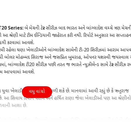
20 Series:
બે મેચની ટેસ્ટ સીરીઝ બાદ ભારત અને બાંગ્લાદેશ વચ્ચે ત્રણ મેચન
શ્રેણી માટે ટીમ ઈન્ડિયાની જાહેરાત કરી નથી. રિપોર્ટ અનુસાર આ સપ્તાહન
પસંદગી કરવામાં આવશે.
ઝમાં રમી રહેલા ઘણા ખેલાડીઓને બાંગ્લાદેશ સામેની ટી-20 સિરીઝમાં આરામ આપવ
ઝડપી બોલર મોહમ્મદ સિરાજ અને જસપ્રિત બુમરાહ, ઓપનર યશસ્વી જયસ્વાલ 
, બાંગ્લાદેશ ટી20 સીરીઝ પછી તરત જ ભારતે ન્યુઝીલેન્ડ સામે ટેસ્ટ સીરીઝ 
આરામ આપવામાં આવશે.
કોર્નર
ણા યુવા ખેલાડીઓને ટીમમાં તક મળી શકે છે. માનવામાં આવી રહ્યું છે કે ઋતુરાજ
વધુ વાંચો
 આર્ટિકલ્સ
ટોપ રીલ્સ
 છે. આ સિવાય રિયાન પરાગ અને હર્ષિત રાણા જેવા ખેલાડીઓ પણ આ શ્રેણીન
 તક મળવાની આશા છે.
ગુજરાત
બિઝનેસ
દેશ
િકેટકીપર બેટ્સમેન ઈશાન કિશનની વાપસી પણ નિશ્ચિત માનવામાં આવી રહી છે. ઈ
 તે છેલ્લી વખત ગયા વર્ષે નવેમ્બરમાં ઓસ્ટ્રેલિયા સામે ટી-20 સિરીઝ રમ્યો હ