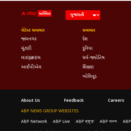
લેટેસ્ટ સમાચાર
સમાચાર
જામનગર
દેશ
ચૂંટણી
દુનિયા
લાઇફસ્ટાઇલ
ધર્મ-જ્યોતિષ
આઈપીએલ
શિક્ષણ
બોલિવૂડ
About Us
Feedback
Careers
ABP NEWS GROUP WEBSITES
ABP Network
ABP Live
ABP न्यूज़
ABP আনন্দ
ABP
We use cookies to improve your experience, anal