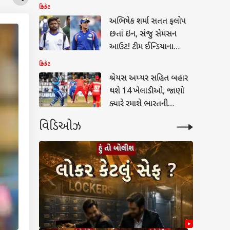
ખેલાડીની વાપસી
ક્રિકેટ
અભિષેક શર્મા સતત ફ્લોપ
છતાં ઇન, સંજુ સેમસન
આઉટ! ટીમ ઈન્ડિયાના
સિલેક્શન પર સવાલ
ક્રિકેટ
શ્રેયસ અય્યર સહિત બહાર
થશે 14 ખેલાડીઓ, જાણો
ક્યારે રમાશે ભારતની
આગામી સિરીઝ?
વિડિઓઝ