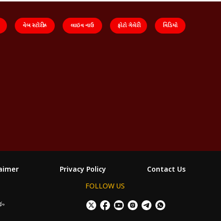
વેબ સ્ટૉરીઝ
લાઇવ નાઉ
ફોટો ગેલેરી
વિડિયો
laimer
Privacy Policy
Contact Us
FOLLOW US
శం