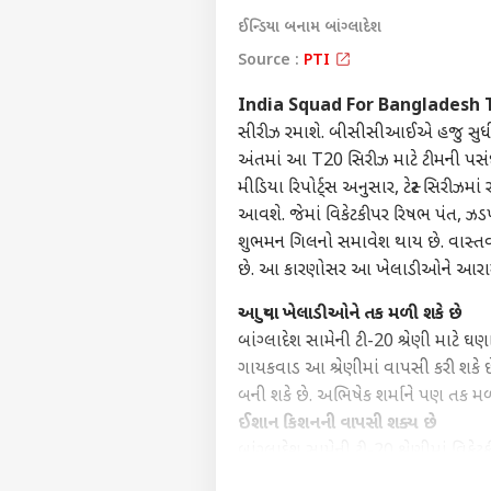
ઈન્ડિયા બનામ બાંગ્લાદેશ
Source :
PTI
India Squad For Bangladesh T
સીરીઝ રમાશે. બીસીસીઆઈએ હજુ સુધી આ 
અંતમાં આ T20 સિરીઝ માટે ટીમની 
મીડિયા રિપોર્ટ્સ અનુસાર, ટેસ્ટ સિરી
આવશે. જેમાં વિકેટકીપર રિષભ પંત, 
શુભમન ગિલનો સમાવેશ થાય છે. વાસ્તવમાં
છે. આ કારણોસર આ ખેલાડીઓને 
પર્સનલ 
આ યુવા ખેલાડીઓને તક મળી શકે છે
બાંગ્લાદેશ સામેની ટી-20 શ્રેણી માટે ઘ
ટોપ
હેલો ગેસ્ટ
ગાયકવાડ આ શ્રેણીમાં વાપસી કરી શકે
બની શકે છે. અભિષેક શર્માને પણ
દેશ
ઈશાન કિશનની વાપસી શક્ય છે
અમારી સાથે જાહેરાત કરો
બાંગ્લાદેશ સામેની ટી-20 શ્રેણીમાં વ
અમારા વિશે
લગભગ એક વર્ષથી ટીમ ઈન્ડિયાની બહાર છે.
અભિપ્રાય મોકલો