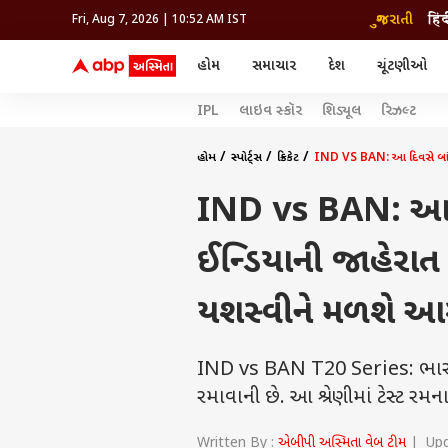
ગુજરાતી
हिं
Fri, Aug 7, 2026 | 10:52 AM IST
હોમ
સમાચાર
દેશ
ચૂંટણીઓ
સમાચાર
મનોરંજન
લાઇફ
IPL
લાઇવ સ્કૉર
શિડ્યૂલ
રિઝલ્ટ
દેશ
બોલિવૂડ
આરોગ
દેશ
ક્રિકેટ
બોલિવૂડ
ધર્મ-જ્યોતિષ
દુનિયા
આઈપીએલ
ટેલીવિઝન
રાજકોટ
ટેલીવિઝન
મહિલ
રાજકોટ
સુરત
હોમ
સ્પોર્ટ્સ
ક્રિકેટ
IND VS BAN: આ દિવસે બાંગ્
વડોદરા
વડોદરા
બ્રાન્ડવાયર
જામનગર
જામનગર
અમદાવાદ
IND vs BAN: આ દિ
સુરત
રાજનીતિ
ઈન્ડિયાની જાહેરા
યશસ્વીને મળશે આ
IND vs BAN T20 Series: ભારત અ
રમાવાની છે. આ શ્રેણીમાં ટેસ્ટ
Written By :
એબીપી અસ્મિતા વેબ ટીમ
| Upda