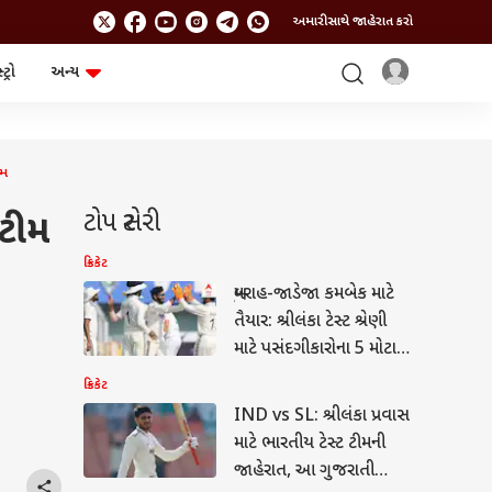
અમારી સાથે જાહેરાત કરો
ટ્રો
અન્ય
ટેકનોલોજી
ચૂંટણી
ગેજેટ
ઓટો
બજેટ
ામ
ટોપ સ્ટોરી
 ટીમ
ક્રિકેટ
બુમરાહ-જાડેજા કમબેક માટે
તૈયાર: શ્રીલંકા ટેસ્ટ શ્રેણી
માટે પસંદગીકારોના 5 મોટા
નિર્ણયો
ક્રિકેટ
IND vs SL: શ્રીલંકા પ્રવાસ
માટે ભારતીય ટેસ્ટ ટીમની
જાહેરાત, આ ગુજરાતી