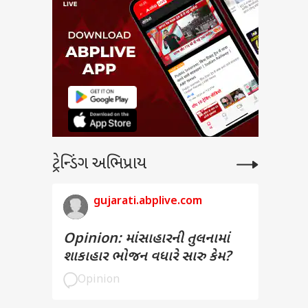
ટ્રેન્ડિંગ અભિપ્રાય
gujarati.abplive.com
Opinion: માંસાહારની તુલનામાં
શાકાહાર ભોજન વધારે સારુ કેમ?
Opinion