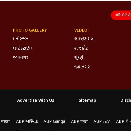
શૉર્ટ વીડિયો
PHOTO GALLERY
VIDEO
મનોરંજન
લાઇફસ્ટાઇલ
લાઇફસ્ટાઇલ
રાજકોટ
જામનગર
ચૂંટણી
જામનગર
Advertise With Us
Sitemap
Disc
 माझा
ABP અસ્મિતા
ABP Ganga
ABP ਸਾਂਝਾ
ABP நாடு
ABP దే
yze traffic, and personalize content. By clicking "Allow