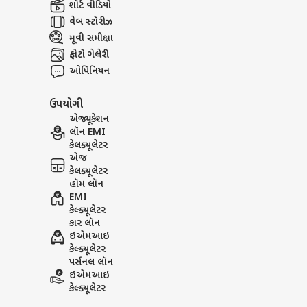
શૉર્ટ વીડિયો
વેબ સ્ટૉરીઝ
મૂવી સમીક્ષા
ફોટો ગેલેરી
ઓપિનિયન
ઉપયોગી
એજ્યૂકેશન
લૉન EMI
કેલક્યૂલેટર
એજ
કેલક્યૂલેટર
હૉમ લૉન
EMI
કેલ્ક્યૂલેટર
કાર લૉન
ઇએમઆઇ
કેલ્ક્યૂલેટર
પર્સનલ લૉન
ઇએમઆઇ
કેલ્ક્યૂલેટર