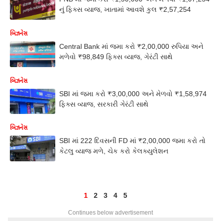
નું ફિક્સ વ્યાજ, ખાતામાં આવશે કુલ ₹2,57,254
બિઝનેસ
Central Bank માં જમા કરો ₹2,00,000 રુપિયા અને
મળેવો ₹98,849 ફિક્સ વ્યાજ, ગેરંટી સાથે
બિઝનેસ
SBI માં જમા કરો ₹3,00,000 અને મેળવો ₹1,58,974
ફિક્સ વ્યાજ, સરકારી ગેરંટી સાથે
બિઝનેસ
SBI માં 222 દિવસની FD માં ₹2,00,000 જમા કરો તો
કેટલુ વ્યાજ મળે, ચેક કરો કેલક્યુલેશન
1
2
3
4
5
Continues below advertisement