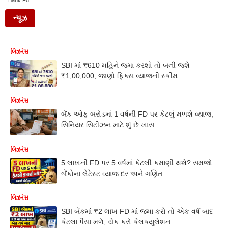
Bank Fd
ન્યૂઝ
બિઝનેસ
SBI માં ₹610 મહિને જમા કરશો તો બની જશે
₹1,00,000, જાણો ફિક્સ વ્યાજની સ્કીમ
બિઝનેસ
બેંક ઓફ બરોડમાં 1 વર્ષની FD પર કેટલું મળશે વ્યાજ,
સિનિયર સિટીઝન માટે શું છે ખાસ
બિઝનેસ
5 લાખની FD પર 5 વર્ષમાં કેટલી કમાણી થશે? સમજો
બેંકોના લેટેસ્ટ વ્યાજ દર અને ગણિત
બિઝનેસ
SBI બેંકમાં ₹2 લાખ FD માં જમા કરો તો એક વર્ષ બાદ
કેટલા પૈસા મળે, ચેક કરો કેલક્યુલેશન