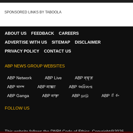
SPONSORED LINKS BY TABOOLA
ABOUT US
FEEDBACK
CAREERS
ADVERTISE WITH US
SITEMAP
DISCLAIMER
PRIVACY POLICY
CONTACT US
ABP NEWS GROUP WEBSITES
ABP Network
ABP Live
ABP न्यूज़
ABP আনন্দ
ABP माझा
ABP અસ્મિતા
ABP Ganga
ABP ਸਾਂਝਾ
ABP நாடு
ABP దేశం
×
FOLLOW US
We use cookies to improve your experience, analyze
traffic, and personalize content. By clicking "Allow", you
agree to our use of cookies.
This website follows the
DNPA Code of Ethics.
Copyright@2026.