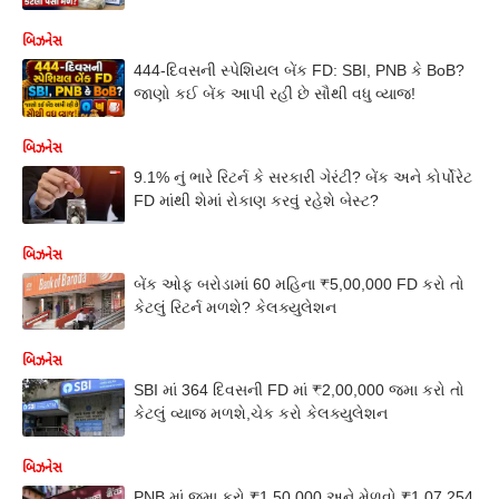
બિઝનેસ
444-દિવસની સ્પેશિયલ બેંક FD: SBI, PNB કે BoB?
જાણો કઈ બેંક આપી રહી છે સૌથી વધુ વ્યાજ!
બિઝનેસ
9.1% નું ભારે રિટર્ન કે સરકારી ગેરંટી? બેંક અને કોર્પોરેટ
FD માંથી શેમાં રોકાણ કરવું રહેશે બેસ્ટ?
બિઝનેસ
બેંક ઓફ બરોડામાં 60 મહિના ₹5,00,000 FD કરો તો
કેટલું રિટર્ન મળશે? કેલક્યુલેશન
બિઝનેસ
SBI માં 364 દિવસની FD માં ₹2,00,000 જમા કરો તો
કેટલું વ્યાજ મળશે,ચેક કરો કેલક્યુલેશન
બિઝનેસ
PNB માં જમા કરો ₹1,50,000 અને મેળવો ₹1,07,254