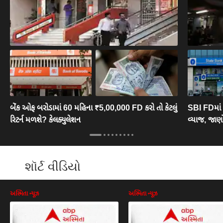
બેંક ઓફ બરોડામાં 60 મહિના ₹5,00,000 FD કરો તો કેટલું
SBI FDમાં 
રિટર્ન મળશે? કેલક્યુલેશન
વ્યાજ, જાણો
શૉર્ટ વીડિયો
અસ્મિતા ન્યૂઝ
અસ્મિતા ન્યૂઝ