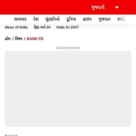
સમાચાર
દેશ
ચૂંટણીઓ
દુનિયા
ક્રાઇમ
ગુજરાત
સ્પોર્ટ્સ
Ideas of India
ફિફા વર્લ્ડ કપ
India At 2047
હોમ
વિષય
BANK FD
Advertisement