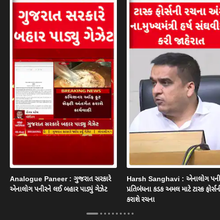
Analogue Paneer : ગુજરાત સરકારે
Harsh Sanghavi : એનાલોગ પની
એનાલોગ પનીરને લઈ બહાર પાડ્યું ગેઝેટ
પ્રતિબંધના કડક અમલ માટે ટાસ્ક ફોર્સન
કરાશે રચના