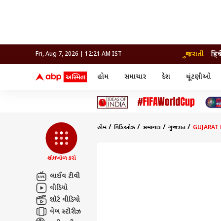
ગુજરાતી
हिं
Fri, Aug 7, 2026 | 12:21 AM IST
હોમ
સમાચાર
દેશ
ચૂંટણીઓ
સમાચાર
મનોરંજન
લાઇફ
દેશ
બોલિવૂડ
આરોગ
દેશ
ક્રિકેટ
બોલિવૂડ
ધર્મ-જ્યોતિષ
દુનિયા
આઈપીએલ
ટેલીવિઝન
રાજકોટ
ટેલીવિઝન
મહિલ
રાજકોટ
સુરત
વડોદરા
હોમ
વિડિઓઝ
સમાચાર
ગુજરાત
GUJARAT RA
વડોદરા
બ્રાન્ડવાયર
જામનગર
જામનગર
અમદાવાદ
સુરત
રાજનીતિ
શોધખોળ કરો
લાઈવ ટીવી
વીડિયો
શૉર્ટ વીડિયો
વેબ સ્ટૉરીઝ