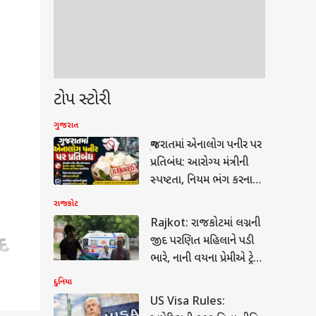
ટોપ સ્ટોરી
ગુજરાત
ગુજરાતમાં એનાલોગ પનીર પર
પ્રતિબંધ: આરોગ્ય મંત્રીની
સ્પષ્ટતા, નિયમ ભંગ કરનાર
સામે થશે કડક કાર્યવાહી
રાજકોટ
Rajkot: રાજકોટમાં લગ્નની
દ
જીદ પરણિત મહિલાને પડી
ભારે, નાની વયના પ્રેમીએ ટ્રેન
સાથે ભટકાવી કરી હત્યા
દુનિયા
US Visa Rules: