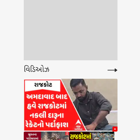
વિડિઓઝ