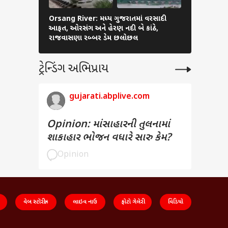
Orsang River: મધ્ય ગુજરાતમાં વરસાદી
Nadiad Rai
આફત, ઓરસંગ અને હેરણ નદી બે કાંઠે,
વરસાદથી જળ
રાજવાસણા રબ્બર ડેમ છલોછલ
ગરનાળા પાણ
ટ્રેન્ડિંગ અભિપ્રાય
gujarati.abplive.com
Opinion: માંસાહારની તુલનામાં
શાકાહાર ભોજન વધારે સારુ કેમ?
Opinion
વેબ સ્ટૉરીઝ
લાઇવ નાઉ
ફોટો ગેલેરી
વિડિયો