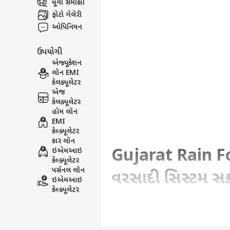
મૂવી સમીક્ષા
ફોટો ગેલેરી
ઓપિનિયન
ઉપયોગી
એજ્યૂકેશન
લૉન EMI
કેલક્યૂલેટર
એજ
કેલક્યૂલેટર
હૉમ લૉન
EMI
કેલ્ક્યૂલેટર
કાર લૉન
Gujarat Rain Fo
ઇએમઆઇ
કેલ્ક્યૂલેટર
પર્સનલ લૉન
વરસાદી સિસ્ટમ સક
ઇએમઆઇ
કેલ્ક્યૂલેટર
Written By :
હરેશ કણઝરીયા
| 31 May 2026 