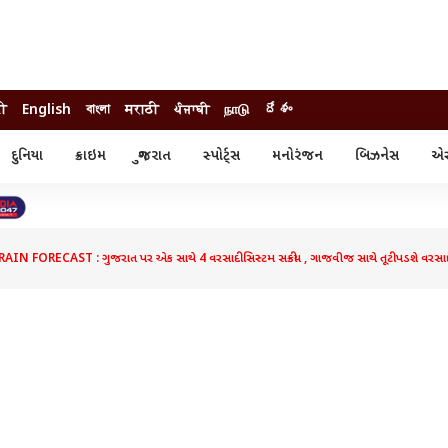
दी
English
বাংলা
मराठी
ਪੰਜਾਬੀ
நாடு
దేశం
દુનિયા
ક્રાઇમ
ગુજરાત
સ્પોર્ટ્સ
મનોરંજન
બિઝનેસ
એસ્
સ્ટાઇલ
એસ્ટ્રો
સ્પોર્ટ્સ
્ય
ધર્મ-જ્યોતિષ
ક્રિકેટ
ા
આઈપીએલ
ખેતીવાડી
IN FORECAST : ગુજરાત પર એક સાથે 4 વરસાદી સિસ્ટમ સક્રીય , ગાજવીજ સાથે તૂટી પડશે વરસા