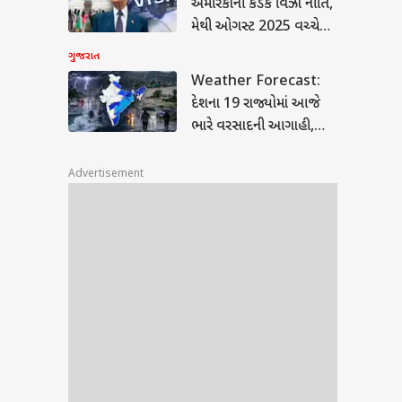
અમેરિકાની કડક વિઝા નીતિ,
વરસાદ
મેથી ઓગસ્ટ 2025 વચ્ચે
...
માત્ર 22,149 ભારતીય
ગુજરાત
વિદ્યાર્થીઓને જ મળ્યા F-1
Weather Forecast:
વિઝા
દેશના 19 રાજ્યોમાં આજે
ભારે વરસાદની આગાહી,
IMDએ આપ્યું એલર્ટ
Advertisement
માજના
રેંજ
ી,
ન સહિત
e :