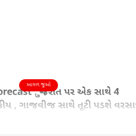
આગળ જુઓ
recast : ગુજરાત પર એક સાથે 4
્રીય , ગાજવીજ સાથે તૂટી પડશે વરસા
12:36 PM (IST)