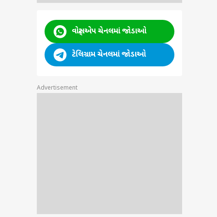
ી
વોટ્સએપ ચેનલમાં જોડાઓ
 મળ્યો
ટેલિગ્રામ ચેનલમાં જોડાઓ
Advertisement
અસ્મિતા ન્યૂઝ
અસ્મિતા ન્યૂઝ
અસ્મિતા ન્યૂઝ