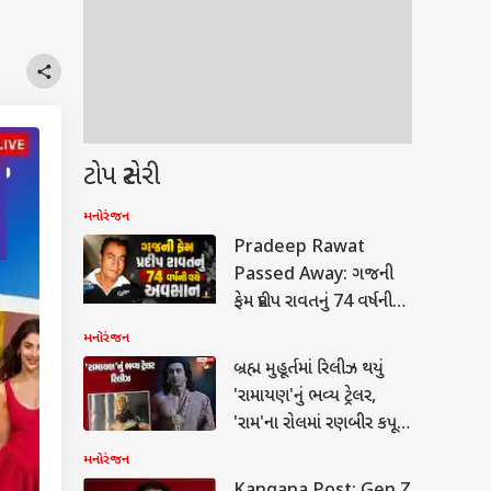
ટોપ સ્ટોરી
મનોરંજન
Pradeep Rawat
Passed Away: ગજની
ફેમ પ્રદીપ રાવતનું 74 વર્ષની
વયે અવસાન, સિનેમા
મનોરંજન
જગતમાં શોક
બ્રહ્મ મુહૂર્તમાં રિલીઝ થયું
'રામાયણ'નું ભવ્ય ટ્રેલર,
'રામ'ના રોલમાં રણબીર કપૂર
લાગ્યા કમાલ, 'રાવણ' બનીને
મનોરંજન
છવાયો યશ