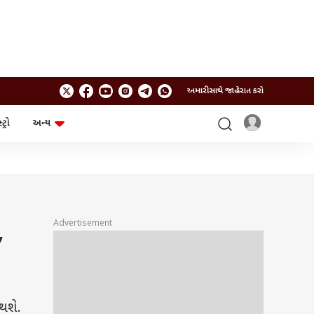
અમારી સાથે જાહેરાત કરો
ટ્રો
અન્ય
ટેકનોલોજી
ચૂંટણી
ગેજેટ
ઓટો
બજેટ
Advertisement
,
થશે.