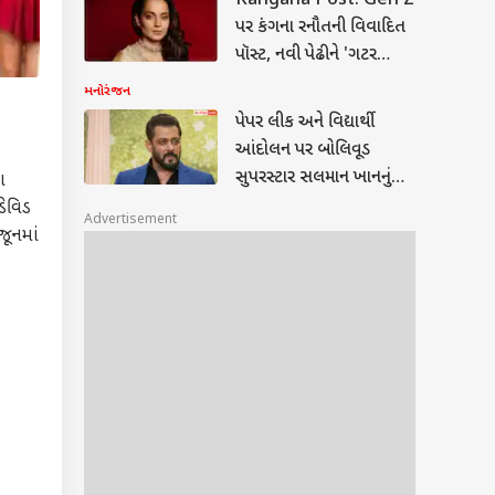
Kangana Post: Gen Z
પર કંગના રનૌતની વિવાદિત
પૉસ્ટ, નવી પેઢીને 'ગટર
જનરેશન' કહેતા મોટો
મનોરંજન
હોબાળો
પેપર લીક અને વિદ્યાર્થી
આંદોલન પર બોલિવૂડ
સુપરસ્ટાર સલમાન ખાનનું
ા
મોટું રિએક્શન, વાંચો શું કહ્યું?
ડેવિડ
Advertisement
જૂનમાં