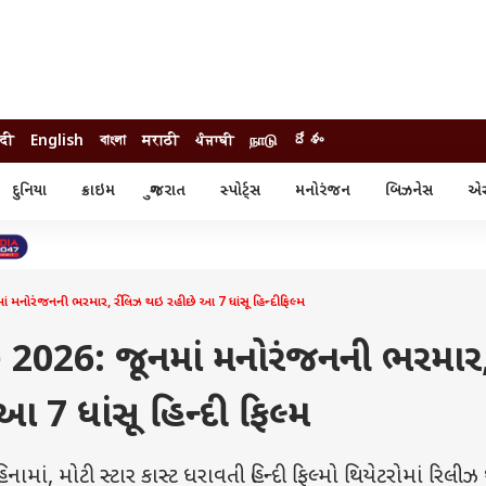
ंदी
English
বাংলা
मराठी
ਪੰਜਾਬੀ
நாடு
దేశం
દુનિયા
ક્રાઇમ
ગુજરાત
સ્પોર્ટ્સ
મનોરંજન
બિઝનેસ
એસ્
સ્ટાઇલ
એસ્ટ્રો
સ્પોર્ટ્સ
્ય
ધર્મ-જ્યોતિષ
ક્રિકેટ
ા
આઈપીએલ
ખેતીવાડી
ોરંજનની ભરમાર, રીલિઝ થઇ રહી છે આ 7 ધાંસૂ હિન્દી ફિલ્મ
2026: જૂનમાં મનોરંજનની ભરમાર
 7 ધાંસૂ હિન્દી ફિલ્મ
ં, મોટી સ્ટાર કાસ્ટ ધરાવતી હિન્દી ફિલ્મો થિયેટરોમાં રિલીઝ 