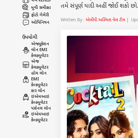
વેબ સ્ટૉરીઝ
તમે સંપૂર્ણ યાદી અહીં જોઈ શકો છો
મૂવી સમીક્ષા
ફોટો ગેલેરી
Written By :
એબીપી અસ્મિતા વેબ ટીમ
| Upd
ઓપિનિયન
ઉપયોગી
એજ્યૂકેશન
લૉન EMI
કેલક્યૂલેટર
એજ
કેલક્યૂલેટર
હૉમ લૉન
EMI
કેલ્ક્યૂલેટર
કાર લૉન
ઇએમઆઇ
કેલ્ક્યૂલેટર
પર્સનલ લૉન
ઇએમઆઇ
કેલ્ક્યૂલેટર