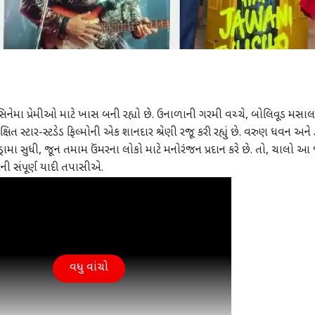
સિનેમા પ્રેમીઓ માટે ખાસ બની રહ્યો છે. ઉનાળાની ગરમી વચ્ચે, બોલિવૂડ મસાલ
ષિત સ્ટાર-સ્ટડેડ ફિલ્મોની એક શાનદાર શ્રેણી રજૂ કરી રહ્યું છે. વરુણ ધવન અને 
ામા સુધી, જૂન તમામ ઉંમરના લોકો માટે મનોરંજન પ્રદાન કરે છે. તો, ચાલો આ 
ોની સંપૂર્ણ યાદી તપાસીએ.
વધુ વાંચો