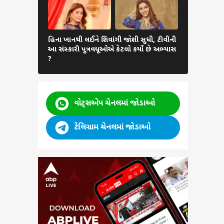
હિના ખાનથી લઈને શિવાંગી જોશી સુધી, ટીવીની
Sunny Leo
આ સંસ્કારી પુત્રવધૂઓએ કેટલો કર્યો છે અભ્યાસ
લિયોનીએ ગાઉન
?
તસવીરો થઈ
વોટ્સએપ ચેનલમાં જોડાઓ
ટેલિગ્રામ ચેનલમાં જોડાઓ
દા
લગ
્શિત,