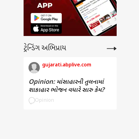
 અને
ટ્રેન્ડિંગ અભિપ્રાય
gujarati.abplive.com
ત
Opinion: માંસાહારની તુલનામાં
શાકાહાર ભોજન વધારે સારુ કેમ?
6ના
Opinion