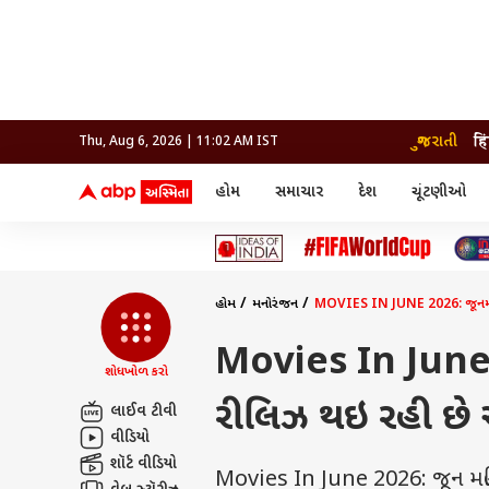
ગુજરાતી
हि
Thu, Aug 6, 2026 | 11:02 AM IST
હોમ
સમાચાર
દેશ
ચૂંટણીઓ
સમાચાર
મનોરંજન
લાઇફ
દેશ
બોલિવૂડ
આરોગ
દેશ
ક્રિકેટ
બોલિવૂડ
ધર્મ-જ્યોતિષ
દુનિયા
આઈપીએલ
ટેલીવિઝન
રાજકોટ
ટેલીવિઝન
મહિલ
રાજકોટ
સુરત
વડોદરા
હોમ
મનોરંજન
MOVIES IN JUNE 2026: જૂનમાં મન
વડોદરા
બ્રાન્ડવાયર
જામનગર
જામનગર
અમદાવાદ
સુરત
રાજનીતિ
Movies In June 
શોધખોળ કરો
રીલિઝ થઇ રહી છે આ
લાઈવ ટીવી
વીડિયો
શૉર્ટ વીડિયો
Movies In June 2026: જૂન મહિનામા