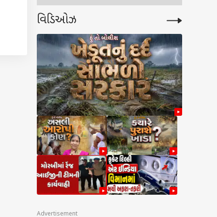
વિડિઓઝ
 લુપ્ત
મ તેમ
પબ્બી,
ે. આ
Advertisement