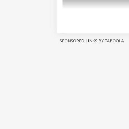
SPONSORED LINKS BY TABOOLA
બંદર
બોબી દેઓલ અભિનીત ફિલ્મ "બંદર" એ ટ્રે
થતા સ્ટારની વાર્તા કહે છે જેની દુનિયા
ફિલ્મ ઘણા સત્યો ઉજાગર કરે છે. "બંદર" 
સબા આઝાદ, ઇન્દ્રજીત સુકુમારન, જીતેન્
ફિલ્મ 5 જૂન, 2026 ના રોજ સિનેમાઘરોમ