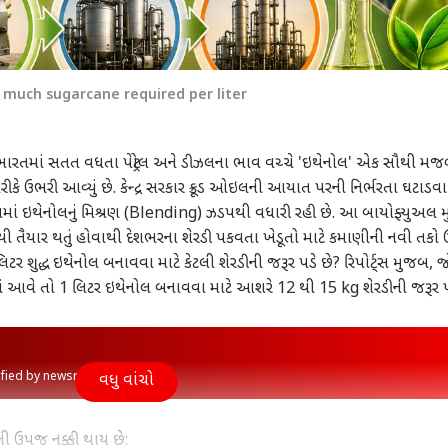
 much sugarcane required per liter
ારતમાં સતત વધતા પેટ્રોલ અને ડીઝલના ભાવ વચ્ચે 'ઇથેનોલ' એક સૌથી મજ
ીકે ઉભરી આવ્યું છે. કેન્દ્ર સરકાર ક્રૂડ ઓઇલની આયાત પરની નિર્ભરતા ઘટાડવ
ટ્રોલમાં ઇથેનોલનું મિશ્રણ (Blending) ઝડપથી વધારી રહી છે. આ બાયોફ્યુઅલ મુખ
થી તૈયાર થતું હોવાથી દેશભરના શેરડી પકવતા ખેડૂતો માટે કમાણીની નવી તક
1 લિટર શુદ્ધ ઇથેનોલ બનાવવા માટે કેટલી શેરડીની જરૂર પડે છે? રિપોર્ટ્સ મુજબ, જ
 આવે તો 1 લિટર ઇથેનોલ બનાવવા માટે આશરે 12 થી 15 kg શેરડીની જરૂર પડ
rified by newsroom
વધુ વાંચો
ી ઉપજ નક્કી થાય છે: