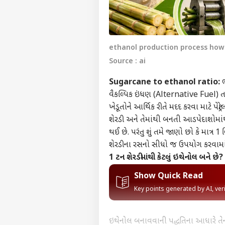
ethanol production process how
Source : ai
Sugarcane to ethanol ratio:
ભ
વૈકલ્પિક ઇંધણ (Alternative Fuel) તર
ખેડૂતોને આર્થિક રીતે મદદ કરવા માટે પે
શેરડી અને તેમાંથી બનતી આડપેદાશોમાં
થઈ છે. પરંતુ શું તમે જાણો છો કે માત્ર 
શેરડીના રસનો સીધો જ ઉપયોગ કરવામાં
1 ટન શેરડીમાંથી કેટલું ઇથેનોલ બને છે?
Show Quick Read
Key points generated by AI, ve
ઇથેનોલ બનાવવાની પદ્ધતિના આધારે તેન