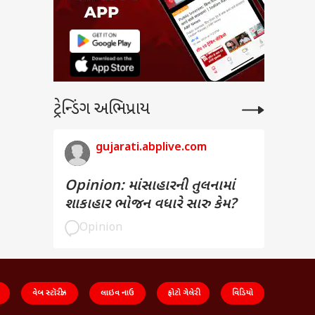
ટ્રેન્ડિંગ અભિપ્રાય
gujarati.abplive.com
તોને
Opinion: માંસાહારની તુલનામાં
શાકાહાર ભોજન વધારે સારુ કેમ?
Opinion
વેબ સ્ટૉરીઝ
લાઇવ નાઉ
ફોટો ગેલેરી
વિડિયો