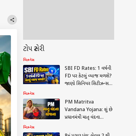
ટોપ સ્ટોરી
બિઝનેસ
SBI FD Rates: 1 વર્ષની
FD પર કેટલું વ્યાજ મળશે?
જાણો સિનિયર સિટીઝન્સને
કેટલો થઈ રહ્યો છે ફાયદો
બિઝનેસ
PM Matritva
Vandana Yojana: શું છે
પ્રધાનમંત્રી માતૃ વંદના
યોજના, કઈ મહિલાઓને મળે
બિઝનેસ
છે આનો લાભ