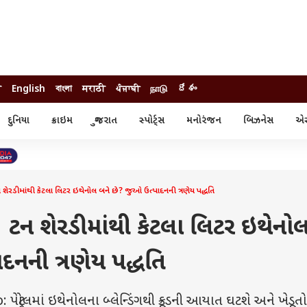
ी
English
বাংলা
मराठी
ਪੰਜਾਬੀ
நாடு
దేశం
દુનિયા
ક્રાઇમ
ગુજરાત
સ્પોર્ટ્સ
મનોરંજન
બિઝનેસ
એસ્
સ્ટાઇલ
એસ્ટ્રો
સ્પોર્ટ્સ
્ય
ધર્મ-જ્યોતિષ
ક્રિકેટ
ા
આઈપીએલ
ખેતીવાડી
ન શેરડીમાંથી કેટલા લિટર ઇથેનોલ બને છે? જુઓ ઉત્પાદનની ત્રણેય પદ્ધતિ
! 1 ટન શેરડીમાંથી કેટલા લિટર ઇથેનો
દનની ત્રણેય પદ્ધતિ
્રોલમાં ઇથેનોલના બ્લેન્ડિંગથી ક્રૂડની આયાત ઘટશે અને ખેડૂત