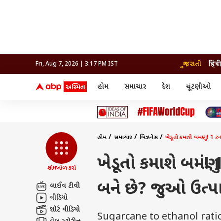
ગુજરાતી
हिंद
Fri, Aug 7, 2026 | 3:17 PM IST
હોમ
સમાચાર
દેશ
ચૂંટણીઓ
સમાચાર
મનોરંજન
લાઇફ
દેશ
બોલિવૂડ
આરોગ
દેશ
ક્રિકેટ
બોલિવૂડ
ધર્મ-જ્યોતિષ
દુનિયા
આઈપીએલ
ટેલીવિઝન
રાજકોટ
ટેલીવિઝન
મહિલ
રાજકોટ
સુરત
વડોદરા
હોમ
સમાચાર
બિઝનેસ
ખેડૂતો કમાશે બમણું! 1 ટ
વડોદરા
બ્રાન્ડવાયર
જામનગર
જામનગર
અમદાવાદ
સુરત
રાજનીતિ
ખેડૂતો કમાશે બમણું
શોધખોળ કરો
બને છે? જુઓ ઉત્પા
લાઈવ ટીવી
વીડિયો
શૉર્ટ વીડિયો
Sugarcane to ethanol ratio: પેટ