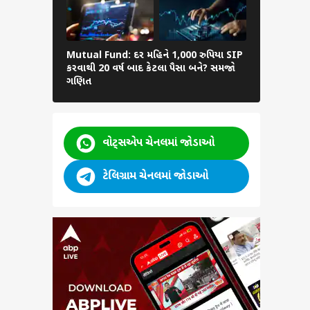
ીકે
Mutual Fund: દર મહિને 1,000 રુપિયા SIP
ની આ
PNB ની 444 
કરવાથી 20 વર્ષ બાદ કેટલા પૈસા બને? સમજો
રોકાણ: 5 લા
ગણિત
વોટ્સએપ ચેનલમાં જોડાઓ
ટેલિગ્રામ ચેનલમાં જોડાઓ