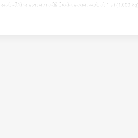
ના રસનો સીધો જ કાચા માલ તરીકે ઉપયોગ કરવામાં આવે, તો 1 ટન (1,000 kg
 ઇથેનોલ મેળવી શકાય છે.
હેલા ખાંડ બનાવી લેવામાં આવે અને ત્યારબાદ બચેલા કાળા ચીકણા પ્રવાહી એટલે
ses) માંથી ઇથેનોલ બનાવવામાં આવે, ત્યારે તેની ઉપજ ઘણી ઘટી જાય છે.
 11 લિટર ઇથેનોલ જ બને છે.
કોર્નર