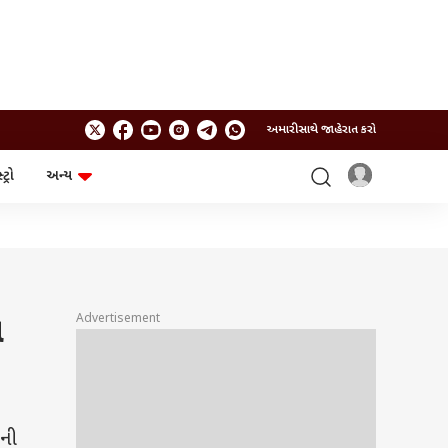
અમારી સાથે જાહેરાત કરો
ટ્રો
અન્ય
ટેકનોલોજી
ચૂંટણી
ગેજેટ
ઓટો
બજેટ
Advertisement
લ
ોની