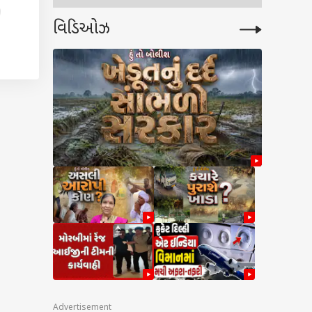
)
વિડિઓઝ
 કે
 આ
Advertisement