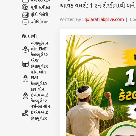
વેબ સ્ટૉરીઝ
આવક વધશે; 1 ટન શેરડીમાંથી બને
મૂવી સમીક્ષા
ફોટો ગેલેરી
Written By :
gujarati.abplive.com
| Upd
ઓપિનિયન
ઉપયોગી
એજ્યૂકેશન
લૉન EMI
કેલક્યૂલેટર
એજ
કેલક્યૂલેટર
હૉમ લૉન
EMI
કેલ્ક્યૂલેટર
કાર લૉન
ઇએમઆઇ
કેલ્ક્યૂલેટર
પર્સનલ લૉન
ઇએમઆઇ
કેલ્ક્યૂલેટર