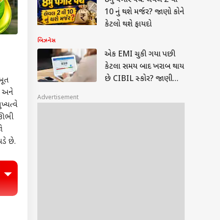
8મું પગાર પંચ: લેવલ 2 થી
10 નું થશે મર્જર? જાણો કોને
કેટલો થશે ફાયદો
બિઝનેસ
એક EMI ચુકી ગયા પછી
કેટલા સમય બાદ ખરાબ થાય
છે CIBIL સ્કોર? જાણીલો
બૂત
બેંકના નિયમો
ા અને
Advertisement
્યત્વે
ો ઊભી
ો
ે છે.