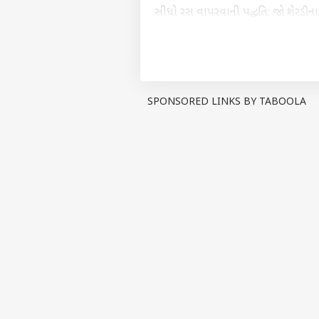
સીધો રસ વાપરવાની પદ્ધતિ: જો શેરડી
શેરડીમાંથી આશરે 70 થી 84 લિટર શુદ્ધ
મોલાસીસ પદ્ધતિ: જ્યારે શેરડીમાંથી પ
'સી-હેવી મોલાસીસ' (C-Heavy Molas
પદ્ધતિમાં 1 ટન શેરડીમાંથી માંડ 10 થી
SPONSORED LINKS BY TABOOLA
પર્સનલ 