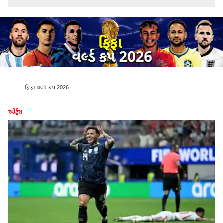
ફિફા વર્લ્ડ કપ 2026
સ્પોર્ટ્સ