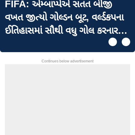
FIFA: એમ્બાપ્પેએ સતત બીજી
વખત જીત્યો ગોલ્ડન બૂટ, વર્લ્ડકપના
ઈતિહાસમાં સૌથી વધુ ગોલ કરનાર
ખેલાડી બન્યો
Continues below advertisement