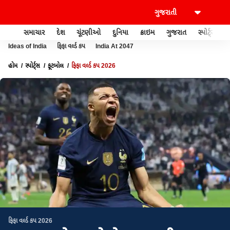
સમાચાર
દેશ
ચૂંટણીઓ
દુનિયા
ક્રાઇમ
ગુજરાત
સ્પોર્ટ્સ
Ideas of India
ફિફા વર્લ્ડ કપ
India At 2047
હોમ
સ્પોર્ટ્સ
ફૂટબોલ
ફિફા વર્લ્ડ કપ 2026
ફિફા વર્લ્ડ કપ 2026