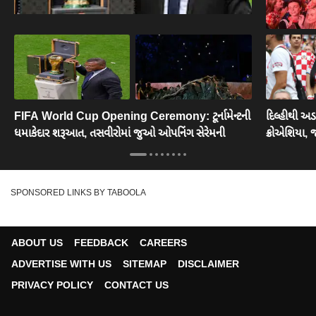
FIFA World Cup Opening Ceremony: ટૂર્નામેન્ટની
દિલ્હીથી અડ
ધમાકેદાર શરૂઆત, તસવીરોમાં જુઓ ઓપનિંગ સેરેમની
ક્રોએશિયા,
SPONSORED LINKS BY TABOOLA
ABOUT US
FEEDBACK
CAREERS
ADVERTISE WITH US
SITEMAP
DISCLAIMER
PRIVACY POLICY
CONTACT US