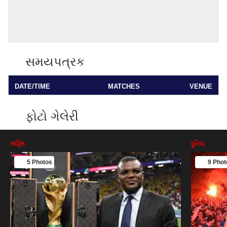
સમયપત્રક
DATE/TIME
MATCHES
VENUE
ફોટો ગેલેરી
સ્પોર્ટ્સ
દુનિયા
5 Photos
9 Phot