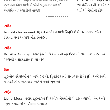
ટ્રમ્પના કોલ પછી ચેરમેને 'ચૂપચાપ' બદલી
આર્જેન્ટિનાની ધમાકેદા
અમેરિકન ખેલાડીની સજા!
પહોંચી મેસીની ટીમ
સ્પોર્ટ્સ
? સ્પેન
FIFA World Cup 2026 : બેલ્જિયમની શાનદાર વાપસી, સેનેગલને 3-
હરાવ્યું
સ્પોર્ટ્સ
ાન્દના બે
FIFA World Cup 2026: સ્વીડન વિરુદ્ધ 3-0થી જીત્યું ફ્રાન્સ,
એમ્બાપ્પેના બે ગોલથી રાઉન્ડ-16માં પહોંચ્યું
સ્પોર્ટ્સ
િ અંગે સામે
FIFA World Cup 2026માં વધુ એક ઉલટફેર, મોરક્કોએ નેધરલેન્ડ્સન
પેનલ્ટી શૂટઆઉટમાં હરાવ્યું
સ્પોર્ટ્સ
, બેગ અને
Fifa World Cup: વર્લ્ડકપમાં સૌથી મોટો ઉલટફેર, ચાર વખતની ચેમ્
જર્મની બહાર