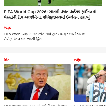
FIFA World Cup 2026: સાતમી વખત વર્લ્ડકપ ફાઈનલમાં
મેસ્સીની ટીમ આર્જેન્ટિના, સેમિફાઈનલમાં ઈગ્લેન્ડને હરાવ્યું
સ્પોર્ટ્સ
FIFA World Cup 2026: સ્પેન સામે હાર બાદ ફ્રાન્સમાં બબાલ,
સેમિફાઈનલ બાદ ભડકી હિંસા
ક્રિકેટ
સ્પોર્ટ્સ
FIFA World Cup 2026 માં નવો વિવાદ, ડોનાલ્ડ
FIFA World Cup 2026: