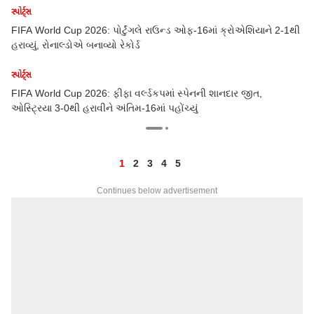
સ્પોર્ટ્સ
ાને 2-1થી
FIFA વર્લ્ડકપમાં રાઉન્ડ ઓફ 32નું ચિત્ર થયું સ્પષ્ટ, જાણી લો સંપૂર્ણ
કાર્યક્રમ?
સ્પોર્ટ્સ
,
Messi World Record: લિયોનેલ મેસીના નામે વધુ એક વર્લ્ડ રેકોર્ડ, આ
પરાક્રમ કરનાર દુનિયાનો પ્રથમ ફૂટબોલર બન્યો
1
2
3
4
5
Continues below advertisement