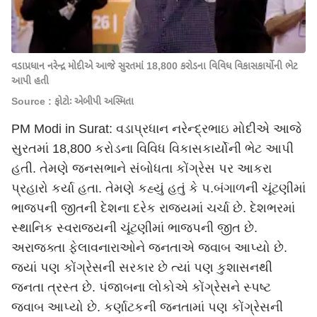
વડાપ્રધાન નરેન્દ્ર મોદીએ આજે સુરતમાં 18,800 કરોડના વિવિધ વિકાસકાર્યોની ભેટ
આપી હતી
Source : ફોટોઃ એબીપી અસ્મિતા
PM Modi in Surat: વડાપ્રધાન નરેન્દ્રભાઇ મોદીએ આજે
સુરતમાં 18,800 કરોડના વિવિધ વિકાસકાર્યોની ભેટ આપી
હતી. તેમણે જનસભાને સંબોધતા કોંગ્રેસ પર આકરા
પ્રહારો કર્યા હતા. તેમણે કહ્યું હતું કે પ.બંગાળની ચૂંટણીમાં
ભાજપની જીતની દેશના દરેક રાજ્યમાં ચર્ચા છે. દેશભરમાં
સ્થાનિક સ્વરાજ્યની ચૂંટણીમાં ભાજપની જીત છે.
અરાજક્તા ફેલાવનારાઓને જનતાએ જવાબ આપ્યો છે.
જ્યાં પણ કોંગ્રેસની સરકાર છે ત્યાં પણ કુશાસનથી
જનતા ત્રસ્ત છે. પંજાબના લોકોએ કોંગ્રેસને સ્પષ્ટ
જવાબ આપ્યો છે. કર્ણાટકની જનતામાં પણ કોંગ્રેસની