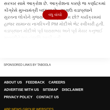
સરકાર સામે આક્રોશ છે. આક્રોશના કારણે જ કર્ણાટકમાં
કોંગ્રેસે મુખ્યમંત્રી બદલ્યા છે. અગાઉ વડાપ્રધાને
વધુ વાંચો
સુરતના લોકોને ગુજરાતીમાં પૂછ્યું, કેમ છો? કાર્યક્રમમાં
હાજર સામાન્ય નાગરિકની PM મોદીએ ભેટ સ્વીકારી હતી.
વડાપ્રધાન મોદીએ પૂર્વ ધારાસભ્ય અને પૂર્વ મેયર કનુભાઈ
માવાણીને શ્રદ્ધાંજલિ આપી હતી.
Continues below advertisement
SPONSORED LINKS BY TABOOLA
ABOUT US
FEEDBACK
CAREERS
ADVERTISE WITH US
SITEMAP
DISCLAIMER
PRIVACY POLICY
CONTACT US
ABP NEWS GROUP WEBSITES