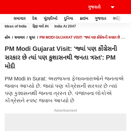
સમાચાર
દેશ
ચૂંટણીઓ
દુનિયા
ક્રાઇમ
ગુજરાત
સ્પોર્ટ્સ
Ideas of India
ફિફા વર્લ્ડ કપ
India At 2047
હોમ
સમાચાર
સુરત
PM MODI GUJARAT VISIT: 'જ્યાં પણ કોંગ્રેસની સરકાર છે ત્યાં
પણ કુશાસનથી જનતા ત્રસ્ત': PM મોદી
PM Modi Gujarat Visit: 'જ્યાં પણ કોંગ્રેસની
સરકાર છે ત્યાં પણ કુશાસનથી જનતા ત્રસ્ત': PM
મોદી
PM Modi in Surat: અરાજક્તા ફેલાવનારાઓને જનતાએ
જવાબ આપ્યો છે. જ્યાં પણ કોંગ્રેસની સરકાર છે ત્યાં
પણ કુશાસનથી જનતા ત્રસ્ત છે. પંજાબના લોકોએ
કોંગ્રેસને સ્પષ્ટ જવાબ આપ્યો છે
Advertisement