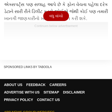
એક્સપર્ટ્સ પણ સલાહ આપે છે કે ફોન વેચતા પહેલા દરેક
ડેટાને સારી રીતે ડિલીટ કરવો જોઈએ જેથી કોઈ પણ તમારી
વધુ વાંચો
ખાનગી જાણકારીનો ખોટો ઉપયોગ ન કરી શકે.
Continues below advertisement
SPONSORED LINKS BY TABOOLA
ABOUT US
FEEDBACK
CAREERS
ADVERTISE WITH US
SITEMAP
DISCLAIMER
PRIVACY POLICY
CONTACT US