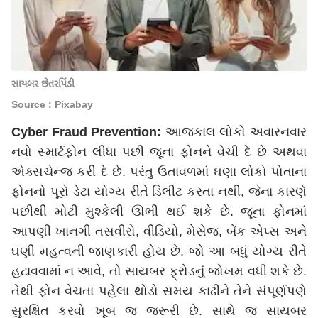
સાયબર છેતરપિંડી
Source : Pixabay
Cyber Fraud Prevention:
આજકાલ લોકો અવારનવાર
નવો સ્માર્ટફોન લીધા પછી જૂના ફોનને વેચી દે છે અથવા
એક્સચેન્જ કરી દે છે. પરંતુ ઉતાવળમાં ઘણા લોકો પોતાના
ફોનનો પૂરો ડેટા યોગ્ય રીતે ડિલીટ કરતા નથી, જેના કારણે
પછીથી મોટી મુશ્કેલી ઊભી થઈ શકે છે. જૂના ફોનમાં
આપણી ખાનગી તસવીરો, વીડિયો, મેસેજ, બેંક એપ્સ અને
ઘણી મહત્વની જાણકારી હોય છે. જો આ બધું યોગ્ય રીતે
હટાવવામાં ન આવે, તો સાયબર ફ્રોડનું જોખમ વધી શકે છે.
તેથી ફોન વેચતા પહેલા થોડો સમય કાઢીને તેને સંપૂર્ણપણે
સુરક્ષિત કરવો ખૂબ જ જરૂરી છે. સાથે જ સાયબર