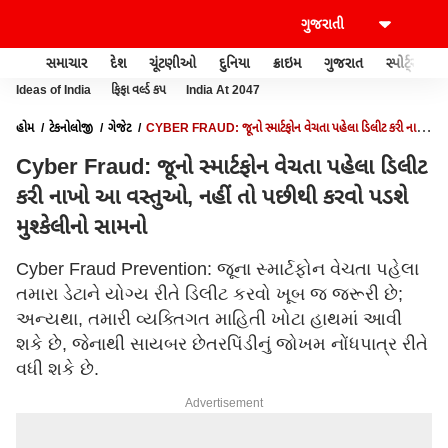
સમાચાર
દેશ
ચૂંટણીઓ
દુનિયા
ક્રાઇમ
ગુજરાત
સ્પોર્ટ્સ
Ideas of India
ફિફા વર્લ્ડ કપ
India At 2047
હોમ
ટેકનોલોજી
ગેજેટ
CYBER FRAUD: જૂનો સ્માર્ટફોન વેચતા પહેલા ડિલીટ કરી નાખો
આ વસ્તુઓ, નહીં તો પછીથી કરવો પડશે મુશ્કેલીનો સામનો
Cyber Fraud: જૂનો સ્માર્ટફોન વેચતા પહેલા ડિલીટ
કરી નાખો આ વસ્તુઓ, નહીં તો પછીથી કરવો પડશે
મુશ્કેલીનો સામનો
Cyber Fraud Prevention: જૂના સ્માર્ટફોન વેચતા પહેલા
તમારા ડેટાને યોગ્ય રીતે ડિલીટ કરવો ખૂબ જ જરૂરી છે;
અન્યથા, તમારી વ્યક્તિગત માહિતી ખોટા હાથમાં આવી
શકે છે, જેનાથી સાયબર છેતરપિંડીનું જોખમ નોંધપાત્ર રીતે
વધી શકે છે.
Advertisement