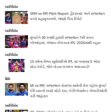
આઈપીએલ
SRH vs RR Pitch Report: હૈદરાબાદ અને રાજસ્થાન
વચ્ચે મહામુકાબલો, જાણો પિચ રિપોર્ટ
આઈપીએલ
મુંબઈને 30 રનથી હરાવી રાજસ્થાન 7મી વખત
પ્લેઓફમાં, પંજાબ-કોલકાતા IPL 2026માંથી બહાર
આઈપીએલ
15 વર્ષના વૈભવ સૂર્યવંશીએ IPL માં બનાવ્યા 5 એવા
મોટા રેકોર્ડ, જેને તોડવા લગભગ અશક્ય છે
ક્રિકેટ
MI vs RR: રાજસ્થાન રોયલ્સ સામેની મેચ પહેલા મુંબઈ
ઈન્ડિયન્સે રમ્યો મોટો દાવ; બે રિપ્લેસમેન્ટ ખેલાડીઓની
કરી જાહેરાત
આઈપીએલ