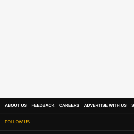
ABOUT US
FEEDBACK
CAREERS
ADVERTISE WITH US
S
FOLLOW US