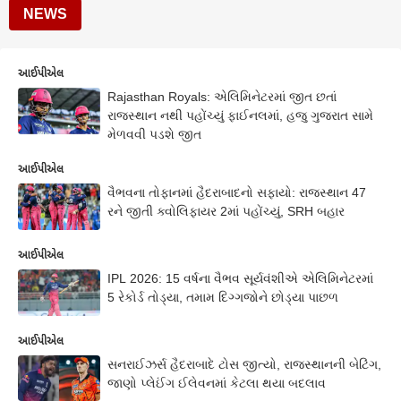
NEWS
આઈપીએલ
Rajasthan Royals: એલિમિનેટરમાં જીત છતાં
રાજસ્થાન નથી પહોંચ્યું ફાઈનલમાં, હજુ ગુજરાત સામે
મેળવવી પડશે જીત
આઈપીએલ
વૈભવના તોફાનમાં હૈદરાબાદનો સફાયો: રાજસ્થાન 47
રને જીતી ક્વોલિફાયર 2માં પહોંચ્યું, SRH બહાર
આઈપીએલ
IPL 2026: 15 વર્ષના વૈભવ સૂર્યવંશીએ એલિમિનેટરમાં
5 રેકોર્ડ તોડ્યા, તમામ દિગ્ગજોને છોડ્યા પાછળ
આઈપીએલ
સનરાઈઝર્સ હૈદરાબાદે ટોસ જીત્યો, રાજસ્થાનની બેટિંગ,
જાણો પ્લેઈંગ ઈલેવનમાં કેટલા થયા બદલાવ