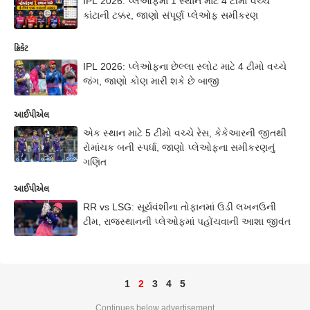
IPL 2026: પ્લેઓફમાં 1 સ્થાન માટે 4 ટીમો વચ્ચે
કાંટાની ટક્કર, જાણો સંપૂર્ણ પ્લેઓફ સમીકરણ
ક્રિકેટ
IPL 2026: પ્લેઓફના છેલ્લા સ્લોટ માટે 4 ટીમો વચ્ચે
જંગ, જાણો કોણ મારી શકે છે બાજી
આઈપીએલ
એક સ્થાન માટે 5 ટીમો વચ્ચે રેસ, કેકેઆરની જીતથી
રોમાંચક બની સ્પર્ધા, જાણો પ્લેઓફના સમીકરણનું
ગણિત
આઈપીએલ
RR vs LSG: સૂર્યવંશીના તોફાનમાં ઉડી લખનઉની
ટીમ, રાજસ્થાનની પ્લેઓફમાં પહોંચવાની આશા જીવંત
1
2
3
4
5
Continues below advertisement