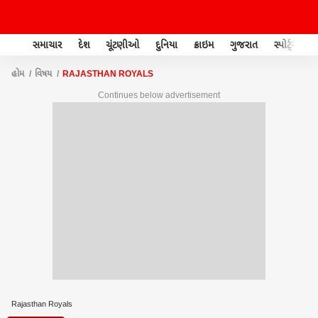
સમાચાર
દેશ
ચૂંટણીઓ
દુનિયા
ક્રાઇમ
ગુજરાત
સ્પોર્ટ્સ
હોમ
વિષય
RAJASTHAN ROYALS
Continues below advertisement
Rajasthan Royals