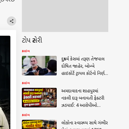
 પૂછપરછ
ટોપ સ્ટોરી
ક્રાઇમ
દુષ્કર્મ કેસમાં તરૂણ તેજપાલ
દોષિત જાહેર, બોમ્બે
હાઇકોર્ટે ટ્રાયલ કોર્ટનો નિર્ણય
બદલ્યો
ક્રાઇમ
અમદાવાદના શાહપુરમાં
નકલી દારૂ બનાવતી ફેક્ટરી
ઝડપાઈ: 4 આરોપીઓ
ઝડપાયા, મુખ્ય સૂત્રધાર ફરાર
ક્રાઇમ
લોકોના સ્વાસ્થ્ય સાથે ગંભીર