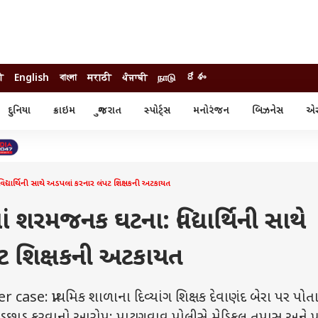
ी
English
বাংলা
मराठी
ਪੰਜਾਬੀ
நாடு
దేశం
દુનિયા
ક્રાઇમ
ગુજરાત
સ્પોર્ટ્સ
મનોરંજન
બિઝનેસ
એસ્
સ્ટાઇલ
એસ્ટ્રો
સ્પોર્ટ્સ
્ય
ધર્મ-જ્યોતિષ
ક્રિકેટ
ા
આઈપીએલ
ખેતીવાડી
્યાર્થિની સાથે અડપલાં કરનાર લંપટ શિક્ષકની અટકાયત
 શરમજનક ઘટના: વિદ્યાર્થિની સાથે
ટ શિક્ષકની અટકાયત
ase: પ્રાથમિક શાળાના દિવ્યાંગ શિક્ષક દેવાણંદ બેરા પર પોત