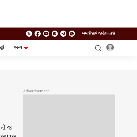
અમારી સાથે જાહેરાત કરો
ટ્રો
અન્ય
ટેકનોલોજી
ચૂંટણી
ગેજેટ
ઓટો
બજેટ
Advertisement
ાની જ