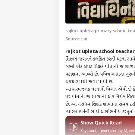
rajkot upleta primary school t
Source : ai
rajkot upleta school teacher
શિક્ષણ જગતને કલંકિત કરતી ઘટના સામ
બદલે એક લંપટ શિક્ષકે પોતાની જ શાળા
પ્રકાશમાં આવ્યો છે. પવિત્ર ગણાતા ગુર
ચકચાર મચી જવા પામી છે.
આ શરમજનક ઘટનાની વિગત એવી છે કે ઉપલ
પર પોતાની જ શાળાની એક નિર્દોષ વિદ્ય
છે. આ નરાધમ શિક્ષક શાળાના સમય દર
ત્યારબાદ તેની સાથે અશોભનીય કરતૂતો
Show Quick Read
Key points generated by AI, ve