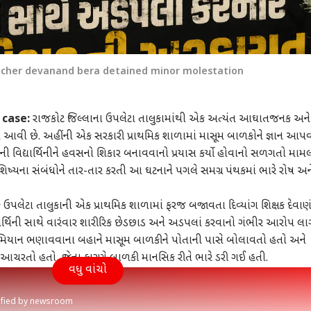
eacher devanand bera detained minor molestation
 case:
રાજકોટ જિલ્લાના ઉપલેટા તાલુકામાંથી એક અત્યંત આઘાતજનક અને
ે આવી છે. અહીંની એક સરકારી પ્રાથમિક શાળામાં માસૂમ બાળકોને જ્ઞાન આપ
ની વિદ્યાર્થિનીને હવસનો શિકાર બનાવવાનો પ્રયાસ કર્યો હોવાનો સળગતો મામ
ુ-શિષ્યના સંબંધોને તાર-તાર કરતી આ ઘટનાને પગલે સમગ્ર પંથકમાં ભારે રોષ અન
ેટા તાલુકાની એક પ્રાથમિક શાળામાં ફરજ બજાવતા દિવ્યાંગ શિક્ષક દેવાણં
ાર્થિની સાથે વારંવાર શારીરિક છેડછાડ અને અડપલાં કરવાનો ગંભીર આરોપ લાગ
મિયાન ભણાવવાના બહાને માસૂમ બાળકીને પોતાની પાસે બોલાવતો હતો અને
 આચરતો હતો, જેના કારણે બાળકી માનસિક રીતે ભારે ડરી ગઈ હતી.
વધુ વાંચો
rified by newsroom