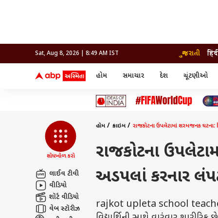
ગુજરાતી
हिंद
Sat, Aug 8, 2026 | 8:49 AM IST
હોમ
સમાચાર
દેશ
ચૂંટણીઓ
સમાચાર
મનોરંજન
લાઇફ
દેશ
બોલિવૂડ
આરોગ
દેશ
ક્રિકેટ
બોલિવૂડ
ધર્મ-જ્યોતિષ
દુનિયા
આઈપીએલ
ટેલીવિઝન
રાજકોટ
ટેલીવિઝન
મહિલ
રાજકોટ
સુરત
વડોદરા
હોમ
ક્રાઇમ
રાજકોટના ઉપલેટામાં શરમજનક ઘટના: વિદ
વડોદરા
બ્રાન્ડવાયર
જામનગર
જામનગર
અમદાવાદ
સુરત
રાજનીતિ
રાજકોટના ઉપલેટામાં
શોધખોળ કરો
અડપલાં કરનાર લંપ
લાઈવ ટીવી
વીડિયો
શૉર્ટ વીડિયો
rajkot upleta school teacher c
વેબ સ્ટૉરીઝ