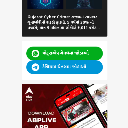
Gujarat Cyber Crime: રાજ્યમાં સાયબર
Tarot Car
ગુનાખોરીનો રાફડો ફાટ્યો, 5 વર્ષમાં 30% નો
જૂન શનિવારનો
વધારો; માત્ર 9 મહિનામાં લોકોએ ₹1,011 કરોડ
છે આપનું કિસ્
ગુમાવ્યા
વોટ્સએપ ચેનલમાં જોડાઓ
ટેલિગ્રામ ચેનલમાં જોડાઓ