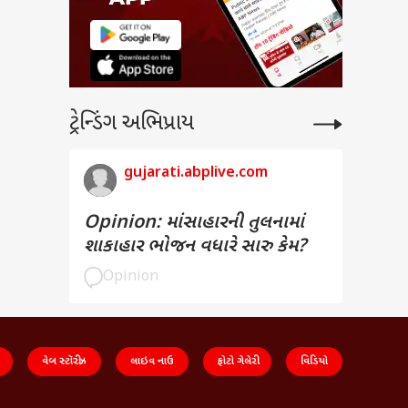
રિક
ટ્રેન્ડિંગ અભિપ્રાય
gujarati.abplive.com
Opinion: માંસાહારની તુલનામાં
શાકાહાર ભોજન વધારે સારુ કેમ?
Opinion
વેબ સ્ટૉરીઝ
લાઇવ નાઉ
ફોટો ગેલેરી
વિડિયો