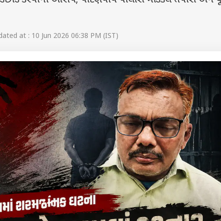
રિક છેડછાડ કરવાનો આરોપ; પાટણવાવ પોલીસે મેડિકલ તપાસ અને
ated at : 10 Jun 2026 06:38 PM (IST)