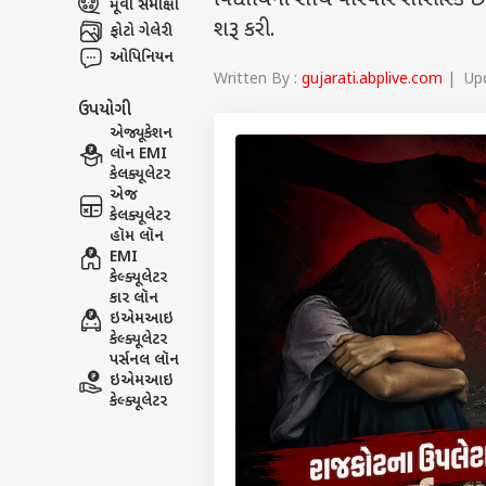
વિદ્યાર્થિની સાથે વારંવાર શારી
મૂવી સમીક્ષા
શરૂ કરી.
ફોટો ગેલેરી
ઓપિનિયન
Written By :
gujarati.abplive.com
| Upd
ઉપયોગી
એજ્યૂકેશન
લૉન EMI
કેલક્યૂલેટર
એજ
કેલક્યૂલેટર
હૉમ લૉન
EMI
કેલ્ક્યૂલેટર
કાર લૉન
ઇએમઆઇ
કેલ્ક્યૂલેટર
પર્સનલ લૉન
ઇએમઆઇ
કેલ્ક્યૂલેટર