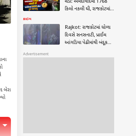
ચેડાં: અમદાવાદમાં 1768
કિલો નકલી ઘી, રાજકોટમાં
5400 લીટર દૂધ ઝડપાયું
ક્રાઇમ
Rajkot: રાજકોટમાં ધોળા
દિવસે સનસનાટી, પ્રાઈમ
આંગડિયા પેઢીમાંથી બંદૂકની
અણીએ 19 લાખની લૂંટ
Advertisement
વાના
લો
ે
દ બેરા
્યો