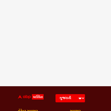
Frequently Asked Q
રાજકોટના ઉપલેટામાં કઈ ઘટના સામે આ
ઉપલેટાની એક સરકારી પ્રાથમિક શાળાના દ
છેડછાડ કરવાનો પ્રયાસ કર્યો છે.
આ ઘટનામાં કયા શિક્ષકનું નામ સંડોવાયેલુ
શિક્ષક વિરુદ્ધ શું કાર્યવાહી કરવામાં આવ
પીડિત વિદ્યાર્થિની માટે શું પગલાં લેવાયા
Breaking News, Anytime, An