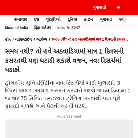
સમાચાર
દેશ
ચૂંટણીઓ
દુનિયા
ક્રાઇમ
ગુજરાત
સ્પોર્ટ્સ
Ideas of India
ફિફા વર્લ્ડ કપ
India At 2047
હોમ
લાઇફસ્ટાઇલ
આરોગ્ય
સમય નથી? તો હવે અઠવાડિયામાં માત્ર 1 દિવસની કસરતથી
પણ ઘટાડી શકાશે વજન, નવા રિસર્ચમાં ધડાકો
સમય નથી? તો હવે અઠવાડિયામાં માત્ર 1 દિવસની
કસરતથી પણ ઘટાડી શકાશે વજન, નવા રિસર્ચમાં
ધડાકો
હોંગકોંગ યુનિવર્સિટીના નવા રિસર્ચમાં મોટો ખુલાસો; 3
દિવસ અલગ અલગ કસરત કરવાને બદલે અઠવાડિયામાં 1
જ વાર 75 મિનિટ 'ઇન્ટરવલ ટ્રેનિંગ' કરવાથી પણ પૂરો
ફાયદો મળશે અને પેટની ચરબી ઘટશે.
Advertisement