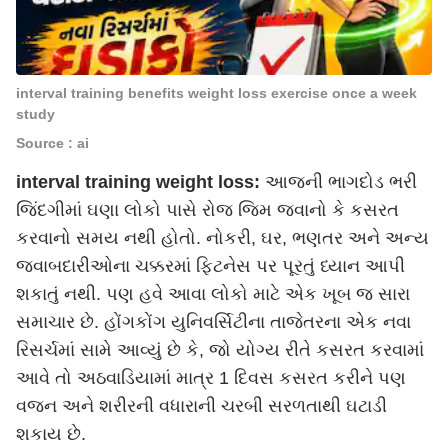
interval training benefits weight loss exercise once a week
study
Source : ai
interval training weight loss:
આજની ભાગદોડ ભરી
જિંદગીમાં ઘણા લોકો પાસે રોજ જિમ જવાનો કે કસરત
કરવાનો સમય નથી હોતો. નોકરી, ઘર, ભણતર અને અન્ય
જવાબદારીઓના ચક્કરમાં ફિટનેસ પર પૂરતું ધ્યાન આપી
શકાતું નથી. પણ હવે આવા લોકો માટે એક ખૂબ જ સારા
સમાચાર છે. હોંગકોંગ યુનિવર્સિટીના તાજેતરના એક નવા
રિસર્ચમાં સામે આવ્યું છે કે, જો યોગ્ય રીતે કસરત કરવામાં
આવે તો અઠવાડિયામાં માત્ર 1 દિવસ કસરત કરીને પણ
વજન અને શરીરની વધારાની ચરબી સરળતાથી ઘટાડી
શકાય છે.