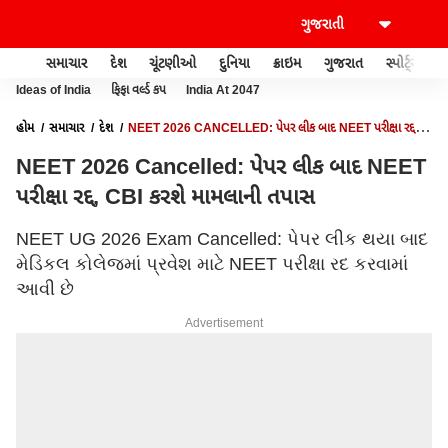
સમાચાર
દેશ
ચૂંટણીઓ
દુનિયા
ક્રાઇમ
ગુજરાત
સ્પોર્ટ્સ
Ideas of India
ફિફા વર્લ્ડ કપ
India At 2047
હોમ
સમાચાર
દેશ
NEET 2026 CANCELLED: પેપર લીક બાદ NEET પરીક્ષા રદ્દ,
CBI કરશે મામલાની તપાસ
NEET 2026 Cancelled: પેપર લીક બાદ NEET
પરીક્ષા રદ્દ, CBI કરશે મામલાની તપાસ
NEET UG 2026 Exam Cancelled: પેપર લીક થયા બાદ
મેડિકલ કોલેજમાં પ્રવેશ માટે NEET પરીક્ષા રદ કરવામાં
આવી છે
Advertisement