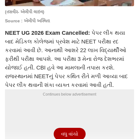
(તસવીર- એબીપી લાઇવ)
Source : એબીપી અસ્મિતા
NEET UG 2026 Exam Cancelled:
પેપર લીક થયા
બાદ મેડિકલ કોલેજમાં પ્રવેશ માટે NEET પરીક્ષા રદ
કરવામાં આવી છે. આનાથી આશરે 22 લાખ વિદ્યાર્થીઓ
ફરીથી પરીક્ષા આપશે. આ પરીક્ષા 3 મેના રોજ દેશભરમાં
યોજાઈ હતી. CBI હવે આ મામલાની તપાસ કરશે.
રાજસ્થાનમાં NEETનું પેપર કથિત રીતે મળી આવ્યા બાદ
પેપર લીક થવાની શંકા વ્યક્ત કરવામાં આવી હતી.
Continues below advertisement
વધુ વાંચો