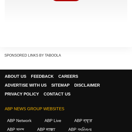
SPONSORED LINKS BY TABOOLA
ABOUT US
FEEDBACK
CAREERS
ADVERTISE WITH US
SITEMAP
DISCLAIMER
PRIVACY POLICY
CONTACT US
ABP NEWS GROUP WEBSITES
ABP Network
ABP Live
ABP न्यूज़
ABP আনন্দ
ABP माझा
ABP અસ્મિતા