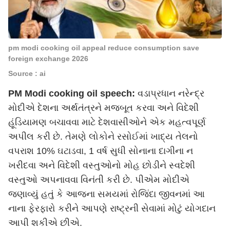
pm modi cooking oil appeal reduce consumption save
foreign exchange 2026
Source : ai
PM Modi cooking oil speech:
વડાપ્રધાન નરેન્દ્ર
મોદીએ દેશના અર્થતંત્રને મજબૂત કરવા અને વિદેશી
હૂંડિયામણ બચાવવા માટે દેશવાસીઓને એક મહત્વપૂર્ણ
અપીલ કરી છે. તેમણે લોકોને રસોઈમાં ખાદ્ય તેલનો
વપરાશ 10% ઘટાડવા, 1 વર્ષ સુધી સોનાના દાગીના ન
ખરીદવા અને વિદેશી વસ્તુઓનો મોહ છોડીને સ્વદેશી
વસ્તુઓ અપનાવવા વિનંતી કરી છે. પીએમ મોદીએ
જણાવ્યું હતું કે આજના સમયમાં રોજિંદા જીવનમાં આ
નાના ફેરફારો કરીને આપણે રાષ્ટ્રની સેવામાં મોટું યોગદાન
આપી શકીએ છીએ.