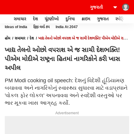
સમાચાર
દેશ
ચૂંટણીઓ
દુનિયા
ક્રાઇમ
ગુજરાત
સ્પોર્ટ્સ
Ideas of India
ફિફા વર્લ્ડ કપ
India At 2047
હોમ
સમાચાર
દેશ
ખાદ્ય તેલનો ઓછો વપરાશ એ જ સાચી દેશભક્તિ! પીએમ મોદીએ રાષ્ટ્રના
હિતમાં નાગરિકોને કરી ખાસ અપીલ
ખાદ્ય તેલનો ઓછો વપરાશ એ જ સાચી દેશભક્તિ!
પીએમ મોદીએ રાષ્ટ્રના હિતમાં નાગરિકોને કરી ખાસ
અપીલ
PM Modi cooking oil speech: દેશનું વિદેશી હૂંડિયામણ
બચાવવા અને નાગરિકોનું સ્વાસ્થ્ય સુધારવા માટે વડાપ્રધાને
'વોકલ ફોર લોકલ' અપનાવવા અને સ્વદેશી વસ્તુઓ પર
ભાર મૂકવા ખાસ આગ્રહ કર્યો.
Advertisement