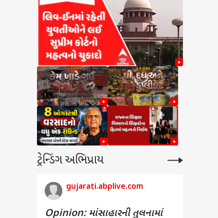
ટ્રેન્ડિંગ અભિપ્રાય
gujarati.abplive.com
Opinion: માંસાહારની તુલનામાં