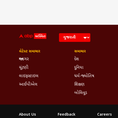
લેટેસ્ટ સમાચાર
સમાચાર
જામનગર
દેશ
ચૂંટણી
દુનિયા
લાઇફસ્ટાઇલ
ધર્મ-જ્યોતિષ
આઈપીએલ
શિક્ષણ
બોલિવૂડ
About Us
Feedback
Careers