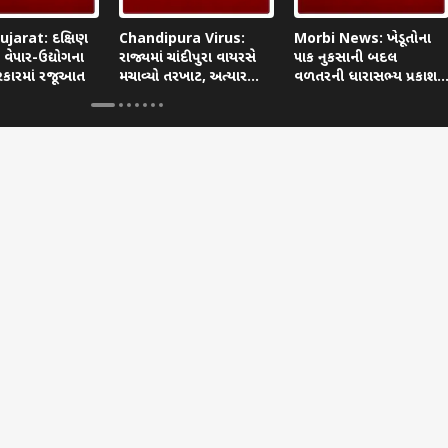
jarat: દક્ષિણ
Chandipura Virus:
Morbi News: ખેડૂતોના
વેપાર-ઉદ્યોગના
રાજ્યમાં ચાંદીપુરા વાયરસે
પાક નુકસાની બદલ
 સરકારમાં રજૂઆત
મચાવ્યો તરખાટ, અત્યાર
વળતરની ધારાસભ્ય પ્રકાશ
સુધીમાં 22 બાળકોના મોત
વરમોરાની માગ