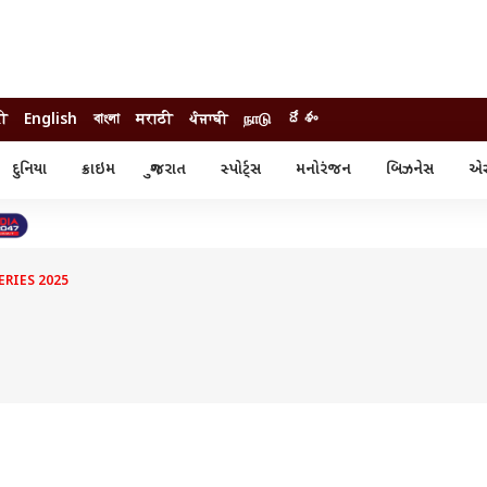
दी
English
বাংলা
मराठी
ਪੰਜਾਬੀ
நாடு
దేశం
દુનિયા
ક્રાઇમ
ગુજરાત
સ્પોર્ટ્સ
મનોરંજન
બિઝનેસ
એસ્
સ્ટાઇલ
એસ્ટ્રો
સ્પોર્ટ્સ
્ય
ધર્મ-જ્યોતિષ
ક્રિકેટ
ા
આઈપીએલ
ખેતીવાડી
ERIES 2025