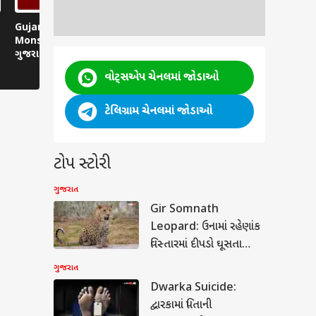
Gujarat Assembly
Manjalpur Assembly
Junagadh L
Monsoon Session:
Bypoll Result 2026 :
આરામ ફરમાવતી
ગુજરાત વિધાનસભાના
સતીષ પટેલે સ્વ. યોગેશ
કેદ
ચોમાસું સત્રની જાહેરાત
પટેલને અર્પી શ્રદ્ધાંજલિ
વોટ્સએપ ચેનલમાં જોડાઓ
ટેલિગ્રામ ચેનલમાં જોડાઓ
ટોપ સ્ટોરી
ગુજરાત
Gir Somnath
Leopard: ઉનામાં રહેણાંક
વિસ્તારમાં દીપડો ઘૂસતા
રહીશોમાં ફફડાટ, વન વિભાગ
ગુજરાત
એક્શનમાં
Dwarka Suicide:
દ્વારકામાં પિતાની