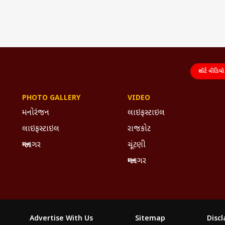
શૉર્ટ વીડિયો
PHOTO GALLERY
VIDEO
મનોરંજન
લાઇફસ્ટાઇલ
લાઇફસ્ટાઇલ
રાજકોટ
જામનગર
ચૂંટણી
જામનગર
Advertise With Us
Sitemap
Disc