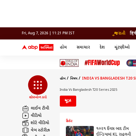
ગુજરાતી
हिं
Fri, Aug 7, 2026 | 11:21 PM IST
હોમ
સમાચાર
દેશ
ચૂંટણીઓ
સમાચાર
મનોરંજન
લાઇફ
દેશ
બોલિવૂડ
આરોગ
દેશ
ક્રિકેટ
બોલિવૂડ
ધર્મ-જ્યોતિષ
દુનિયા
આઈપીએલ
ટેલીવિઝન
રાજકોટ
ટેલીવિઝન
મહિલ
રાજકોટ
સુરત
વડોદરા
હોમ
વિષય
INDIA VS BANGLADESH T20 S
વડોદરા
બ્રાન્ડવાયર
જામનગર
જામનગર
અમદાવાદ
સુરત
રાજનીતિ
India Vs Bangladesh T20 Series 2025
શોધખોળ કરો
ન્યૂઝ
લાઈવ ટીવી
વીડિયો
ક્રિકેટ
શૉર્ટ વીડિયો
૧૦૨૧ દિવસ બાદ ટીમ
વેબ સ્ટૉરીઝ
ઈન્ડિયામાં KL રાહુલની