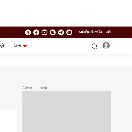
અમારી સાથે જાહેરાત કરો
ટ્રો
અન્ય
ટેકનોલોજી
ચૂંટણી
ગેજેટ
ઓટો
બજેટ
Advertisement