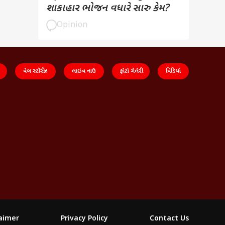
શાકાહાર ભોજન વધારે સારુ કેમ?
Opinion
વેબ સ્ટૉરીઝ
લાઇવ નાઉ
ફોટો ગેલેરી
વિડિયો
laimer
Privacy Policy
Contact Us