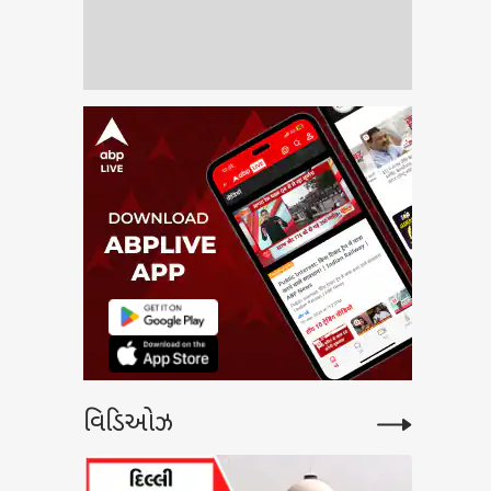
્ડ ટ્રમ્પના નવા ટેરિફ પર
િકામાં બબાલ, 25
યોએ કર્યો કેસ
વિડિઓઝ