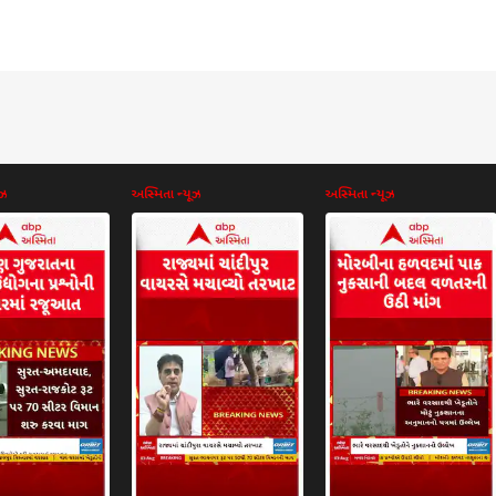
ૂઝ
અસ્મિતા ન્યૂઝ
અસ્મિતા ન્યૂઝ