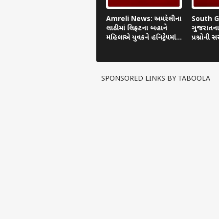
Amreli News: અમરેલીના
South Gu
લાઠીમાં લિફ્ટના બહાને
ગુજરાતના 
મહિલાએ યુવકને હનિટ્રેપમાં
પ્રશ્નોની
ફસાવ્યો
SPONSORED LINKS BY TABOOLA