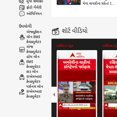
મૂવી સમીક્ષા
મેગા વાપસીના સંકેત! IPL
ફોટો ગેલેરી
૨૦૨૫ ની વચ્ચે આવ્યું
મોટું અપડેટ
ઓપિનિયન
ઉપયોગી
શૉર્ટ વીડિયો
એજ્યૂકેશન
લૉન EMI
કેલક્યૂલેટર
અસ્મિતા ન્યૂઝ
અસ્મિતા ન્ય
એજ
કેલક્યૂલેટર
હૉમ લૉન
EMI
કેલ્ક્યૂલેટર
કાર લૉન
ઇએમઆઇ
કેલ્ક્યૂલેટર
પર્સનલ લૉન
ઇએમઆઇ
કેલ્ક્યૂલેટર