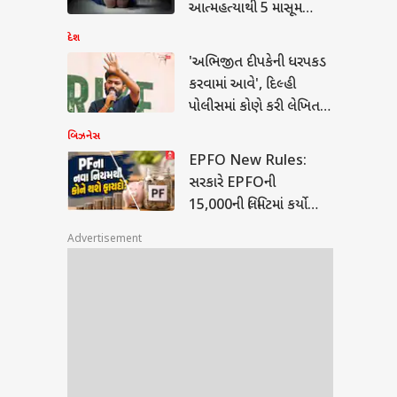
આત્મહત્યાથી 5 માસૂમ
દીકરીઓએ ગુમાવી પિતાની
દેશ
છત્રછાયા
'અભિજીત દીપકેની ધરપકડ
કરવામાં આવે', દિલ્હી
પોલીસમાં કોણે કરી લેખિત
ફરિયાદ?
બિઝનેસ
EPFO New Rules:
નેસ
સરકારે EPFOની
15,000ની લિમિટમાં કર્યો
વધારો, PF-પેન્શનમાં થશે
Advertisement
વધુ બચત
O New Rules: સરકારે
Oની 15,000ની
ટમાં કર્યો વધારો, PF-
ા
શનમાં થશે વધુ બચત