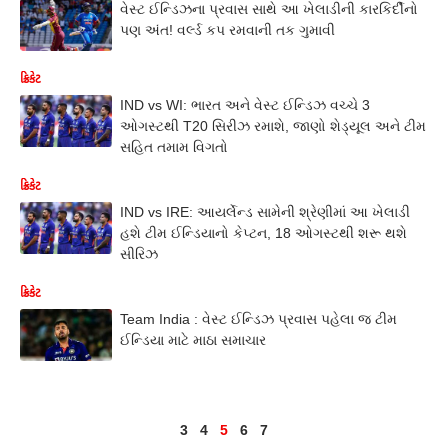
વેસ્ટ ઈન્ડિઝના પ્રવાસ સાથે આ ખેલાડીની કારકિર્દીનો
પણ અંત! વર્લ્ડ કપ રમવાની તક ગુમાવી
ક્રિકેટ
IND vs WI: ભારત અને વેસ્ટ ઈન્ડિઝ વચ્ચે 3
ઓગસ્ટથી T20 સિરીઝ રમાશે, જાણો શેડ્યૂલ અને ટીમ
સહિત તમામ વિગતો
ક્રિકેટ
IND vs IRE: આયર્લેન્ડ સામેની શ્રેણીમાં આ ખેલાડી
હશે ટીમ ઈન્ડિયાનો કેપ્ટન, 18 ઓગસ્ટથી શરૂ થશે
સીરિઝ
ક્રિકેટ
Team India : વેસ્ટ ઈન્ડિઝ પ્રવાસ પહેલા જ ટીમ
ઈન્ડિયા માટે માઠા સમાચાર
3
4
5
6
7