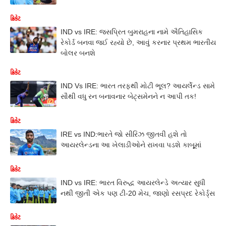
ક્રિકેટ
IND vs IRE: જસપ્રિત બુમરાહના નામે ઐતિહાસિક
રેકોર્ડ બનવા જઈ રહ્યો છે, આવું કરનાર પ્રથમ ભારતીય
બોલર બનશે
ક્રિકેટ
IND Vs IRE: ભારત તરફથી મોટી ભૂલ? આયર્લેન્ડ સામે
સૌથી વધુ રન બનાવનાર બેટ્સમેનને ન આપી તક!
ક્રિકેટ
IRE vs IND:ભારતે જો સીરિઝ જીતવી હશે તો
આયરલેન્ડના આ ખેલાડીઓને રાખવા પડશે કાબૂૂમાં
ક્રિકેટ
IND vs IRE: ભારત વિરુદ્ધ આયરલેન્ડે અત્યાર સુધી
નથી જીતી એક પણ ટી-20 મેચ, જાણો રસપ્રદ રેકોર્ડ્સ
ક્રિકેટ