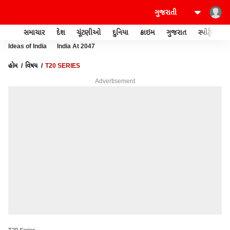
સમાચાર
દેશ
ચૂંટણીઓ
દુનિયા
ક્રાઇમ
ગુજરાત
સ્પોર્ટ્સ
Ideas of India
India At 2047
હોમ
વિષય
T20 SERIES
Advertisement