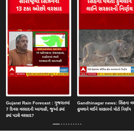
Gujarat Rain Forecast : ગુજરાતમાં
Gandhinagar news: સિંહના વ
7 દિવસ વરસાદની આગાહી, જુઓ ક્યાં
હુમલાને લઈને સરકારનો મોટો નિર્ણય
ક્યાં પડશે વરસાદ?