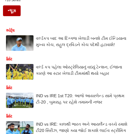
T20 Series
ન્યૂઝ
સ્પોર્ટ્સ
વર્લ્ડકપ બાદ આ દિગ્ગજ ખેલાડી બનશે ટીમ ઈન્ડિયાના
મુખ્ય કોચ, રાહુલ દ્રવિડને કોચ પદેથી હટાવાશે!
ક્રિકેટ
વર્લ્ડ કપ પહેલા ઓસ્ટ્રેલિયાનું વધ્યું ટેન્શન, ઈજાના
કારણે આ સ્ટાર ખેલાડી ટીમમાંથી થયો બહાર
ક્રિકેટ
IND vs IRE 1st T20: આજે આયરલેન્ડ સામે પ્રથમ
ટી-20 , બુમરાહ પર રહેશે તમામની નજર
ક્રિકેટ
IND vs IRE: કાલથી ભારત અને આયર્લેન્ડ વચ્ચે રમાશે
ટી20 સિરીઝ, જાણો ક્યા જોઈ શકાશે લાઈવ સ્ટ્રીમિંગ