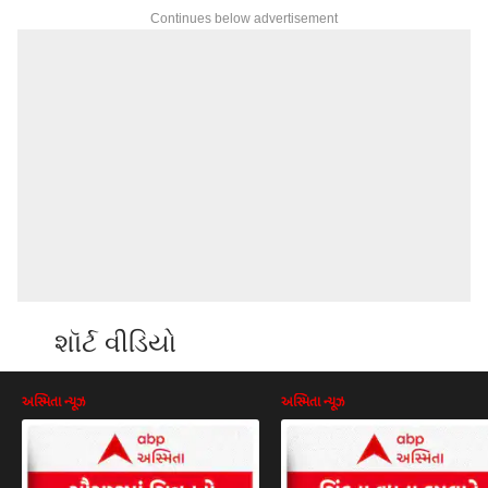
Continues below advertisement
શૉર્ટ વીડિયો
અસ્મિતા ન્યૂઝ
અસ્મિતા ન્યૂઝ