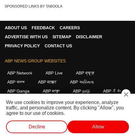
SPONSORED LINKS BY TABOOLA
ABOUT US
FEEDBACK
CAREERS
ADVERTISE WITH US
SITEMAP
DISCLAIMER
PRIVACY POLICY
CONTACT US
ABP NEWS GROUP WEBSITES
ABP Network
ABP Live
ABP न्यूज़
ABP আনন্দ
ABP माझा
ABP અસ્મિતા
ABP Ganga
ABP ਸਾਂਝਾ
ABP நாடு
ABP దేశం
×
We use cookies to improve your experience, analyze
FOLLOW US
traffic, and personalize content. By clicking "Allow", you
agree to our use of cookies.
Decline
Allow
This website follows the
DNPA Code of Ethics.
Copyright@2026.
All rights reserved.