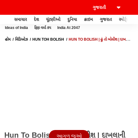
સમાચાર
દેશ
ચૂંટણીઓ
દુનિયા
ક્રાઇમ
ગુજરાત
સ્પોર્ટ્સ
Ideas of India
ફિફા વર્લ્ડ કપ
India At 2047
હોમ
વિડિઓઝ
HUN TOH BOLISH
HUN TO BOLISH | હું તો બોલીશ | દાખલાની
લાઈન
Hun To Bolish | હું તો બોલીશ | દાખલાની
આગળ જુઓ