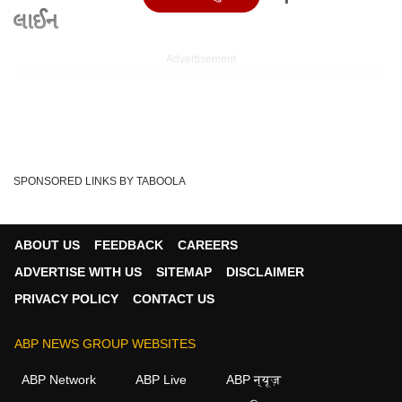
લાઈન
Advertisement
SPONSORED LINKS BY TABOOLA
ABOUT US
FEEDBACK
CAREERS
ADVERTISE WITH US
SITEMAP
DISCLAIMER
PRIVACY POLICY
CONTACT US
Written By :
gujarati.abplive.com
ABP NEWS GROUP WEBSITES
15 May 2026 10:45 PM (IST)
હવે પરીક્ષાઓ પૂરી થયા બાદ શિષ્યાવૃત્તિનો લાભ મેળવવા, એડમિશન
ABP Network
ABP Live
ABP न्यूज़
મેળવવા, હોસ્ટેલનો કે પછી નોકરીનો લાભ લે...
see more