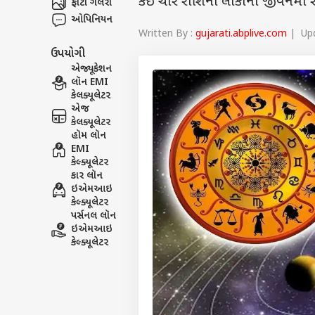
કઈ ચાર રાશિના લોકોના જીવનમાં 
ફોટો ગેલેરી
ઓપિનિયન
Written By :
gujarati.abplive.com
| Upd
ઉપયોગી
એજ્યૂકેશન
લૉન EMI
કેલક્યૂલેટર
એજ
કેલક્યૂલેટર
હૉમ લૉન
EMI
કેલ્ક્યૂલેટર
કાર લૉન
ઇએમઆઇ
કેલ્ક્યૂલેટર
પર્સનલ લૉન
ઇએમઆઇ
કેલ્ક્યૂલેટર