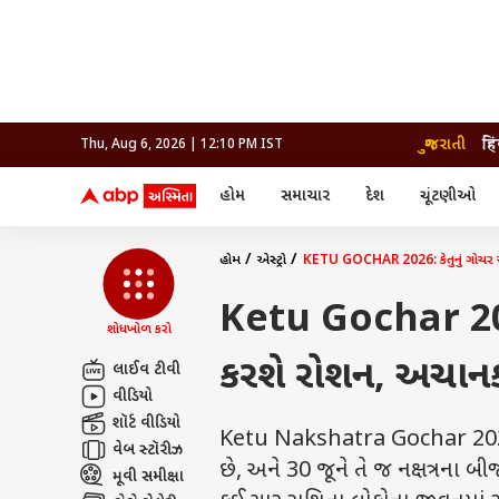
ગુજરાતી
हि
Thu, Aug 6, 2026 | 12:10 PM IST
હોમ
સમાચાર
દેશ
ચૂંટણીઓ
સમાચાર
મનોરંજન
લાઇફ
દેશ
બોલિવૂડ
આરોગ
દેશ
ક્રિકેટ
બોલિવૂડ
ધર્મ-જ્યોતિષ
હોમ
એસ્ટ્રો
KETU GOCHAR 2026: કેતુનું ગોચર આ
દુનિયા
આઈપીએલ
ટેલીવિઝન
રાજકોટ
ટેલીવિઝન
મહિલ
રાજકોટ
સુરત
વડોદરા
Ketu Gochar 2026
વડોદરા
બ્રાન્ડવાયર
જામનગર
જામનગર
શોધખોળ કરો
અમદાવાદ
સુરત
રાજનીતિ
કરશે રોશન, અચા
લાઈવ ટીવી
વીડિયો
શૉર્ટ વીડિયો
Ketu Nakshatra Gochar 2026: કેત
વેબ સ્ટૉરીઝ
છે, અને 30 જૂને તે જ નક્ષત્રના બીજ
મૂવી સમીક્ષા