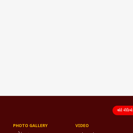
શૉર્ટ વીડિયો
PHOTO GALLERY
VIDEO