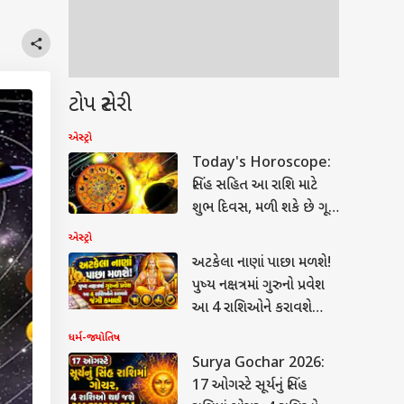
ટોપ સ્ટોરી
એસ્ટ્રો
Today's Horoscope:
સિંહ સહિત આ રાશિ માટે
શુભ દિવસ, મળી શકે છે ગૂડ
ન્યુઝ, જાણો રાશિફળ
એસ્ટ્રો
અટકેલા નાણાં પાછા મળશે!
પુષ્ય નક્ષત્રમાં ગુરુનો પ્રવેશ
આ 4 રાશિઓને કરાવશે
જંગી કમાણી
ધર્મ-જ્યોતિષ
Surya Gochar 2026:
17 ઓગસ્ટે સૂર્યનું સિંહ