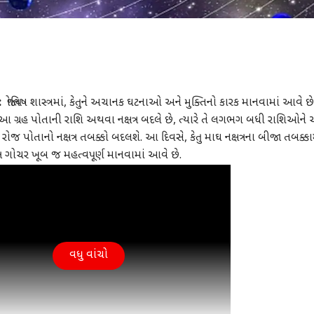
:
જ્યોતિષ શાસ્ત્રમાં, કેતુને અચાનક ઘટનાઓ અને મુક્તિનો કારક માનવામાં આવે 
રે પણ આ ગ્રહ પોતાની રાશિ અથવા નક્ષત્ર બદલે છે, ત્યારે તે લગભગ બધી રાશિઓન
ા રોજ પોતાનો નક્ષત્ર તબક્કો બદલશે. આ દિવસે, કેતુ માઘ નક્ષત્રના બીજા તબક્કા
 નક્ષત્ર ગોચર ખૂબ જ મહત્વપૂર્ણ માનવામાં આવે છે.
વધુ વાંચો