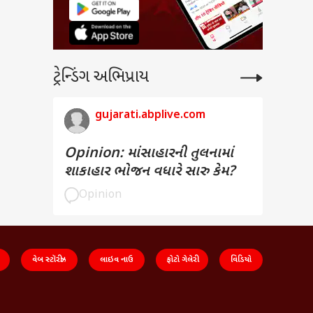
ટ્રેન્ડિંગ અભિપ્રાય
gujarati.abplive.com
Opinion: માંસાહારની તુલનામાં
શાકાહાર ભોજન વધારે સારુ કેમ?
Opinion
વેબ સ્ટૉરીઝ
લાઇવ નાઉ
ફોટો ગેલેરી
વિડિયો