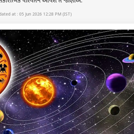
સકારાત્મક પરિવર્તન આવશે તે જાણીએ.
ated at : 05 Jun 2026 12:28 PM (IST)