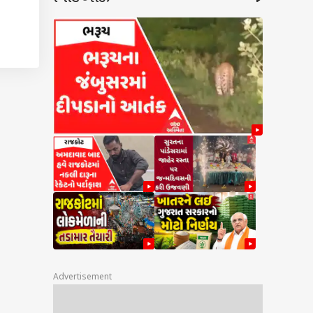
શક્તિઓ
પ્ત
Advertisement