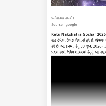
પ્રતીકાત્મક તસવીર
Source : google
Ketu Nakshatra Gochar 2026
ગ્રહ હંમેશા ઉલટા દિશામાં ફરે છે. જ્યા
કરે છે. આ ક્રમમાં, કેતુ 30 જૂન, 2026 ન
પ્રવેશ કરશે. જ્યોતિષ શાસ્ત્રમાં કેતુનું આ