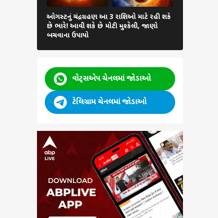
ઓગસ્ટનું ચંદ્રગ્રહણ આ 3 રાશિઓ માટે રહી શકે
Numerolog
છે ભારે! આવી શકે છે મોટી મુશ્કેલી, જાણો
બર્થ ડેટ ધર
બચવાના ઉપાયો
અંક જ્યોતિષ
વોટ્સએપ ચેનલમાં જોડાઓ
ટેલિગ્રામ ચેનલમાં જોડાઓ