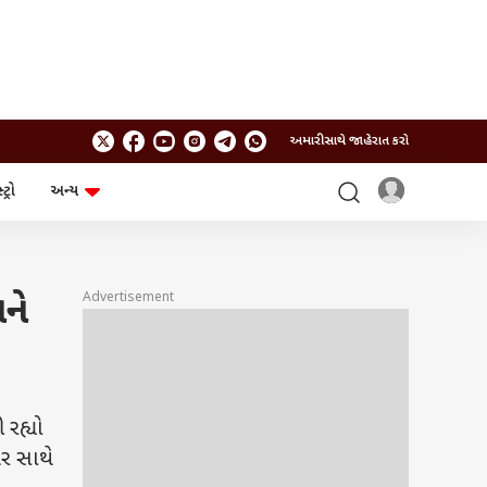
અમારી સાથે જાહેરાત કરો
ટ્રો
અન્ય
ટેકનોલોજી
ચૂંટણી
ગેજેટ
ઓટો
બજેટ
Advertisement
ને
 રહ્યો
ચર સાથે