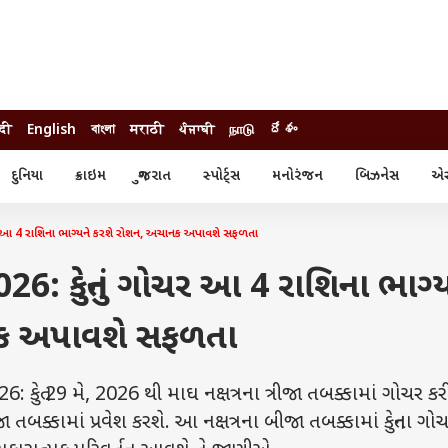
ंदी
English
বাংলা
मराठी
ਪੰਜਾਬੀ
நாடு
దేశం
દુનિયા
ક્રાઇમ
ગુજરાત
સ્પોર્ટ્સ
મનોરંજન
બિઝનેસ
એસ્
સ્ટાઇલ
એસ્ટ્રો
સ્પોર્ટ્સ
્ય
ધર્મ-જ્યોતિષ
ક્રિકેટ
 4 રાશિના ભાગ્યને કરશે રોશન, અચાનક અપાવશે સફળતા
ા
આઈપીએલ
ખેતીવાડી
: કેતુનું ગોચર આ 4 રાશિના ભાગ્ય
નક અપાવશે સફળતા
ુ 29 મે, 2026 થી માઘ નક્ષત્રના ત્રીજા તબક્કામાં ગોચર કરી
ા તબક્કામાં પ્રવેશ કરશે. આ નક્ષત્રના બીજા તબક્કામાં કેતુના ગો