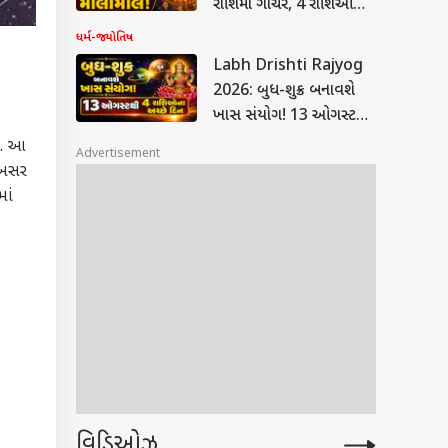
રાશિમાં ગોચર, 4 રાશિઓ
થઈ જશે માલામાલ!
ધર્મ-જ્યોતિષ
Labh Drishti Rajyog
2026: બુધ-શુક્ર બનાવશે
ખાસ સંયોગ! 13 ઓગસ્ટથી
4 રાશિઓના અચ્છે દિન
છે. આ
Advertisement
ે અસર
માં
વિડિઓઝ