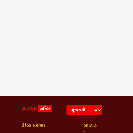
લેટેસ્ટ સમાચાર
સમાચાર