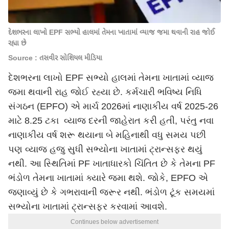
દેશભરના લાખો EPF સભ્યો હાલમાં તેમના ખાતામાં વ્યાજ જમા થવાની રાહ જોઈ
રહ્યા છે
Source : તસવીર સોશિયલ મીડિયા
દેશભરના લાખો EPF સભ્યો હાલમાં તેમના ખાતામાં વ્યાજ
જમા થવાની રાહ જોઈ રહ્યા છે. કર્મચારી ભવિષ્ય નિધિ
સંગઠન (EPFO) એ માર્ચ 2026માં નાણાકીય વર્ષ 2025-26
માટે 8.25 ટકા વ્યાજ દરની જાહેરાત કરી હતી, પરંતુ નવા
નાણાકીય વર્ષ શરૂ થયાના બે મહિનાથી વધુ સમય પછી
પણ વ્યાજ હજુ સુધી સભ્યોના ખાતામાં ટ્રાન્સફર થયું
નથી. આ સ્થિતિમાં PF ખાતાધારકો ચિંતિત છે કે તેમના PF
ભંડોળ તેમના ખાતામાં ક્યારે જમા થશે. જોકે, EPFO ​​એ
જણાવ્યું છે કે ગભરાવાની જરૂર નથી. ભંડોળ ટૂંક સમયમાં
સભ્યોના ખાતામાં ટ્રાન્સફર કરવામાં આવશે.
Continues below advertisement