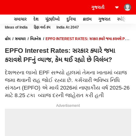
સમાચાર
દેશ
ચૂંટણીઓ
દુનિયા
ક્રાઇમ
ગુજરાત
સ્પોર્ટ્સ
Ideas of India
ફિફા વર્લ્ડ કપ
India At 2047
હોમ
સમાચાર
બિઝનેસ
EPFO INTEREST RATES: સરકાર ક્યારે જમા કરાવશે PFનું
વ્યાજ, કેમ થઈ રહ્યો છે વિલંબ?
EPFO Interest Rates: સરકાર ક્યારે જમા
કરાવશે PFનું વ્યાજ, કેમ થઈ રહ્યો છે વિલંબ?
દેશભરના લાખો EPF સભ્યો હાલમાં તેમના ખાતામાં વ્યાજ
જમા થવાની રાહ જોઈ રહ્યા છે. કર્મચારી ભવિષ્ય નિધિ
સંગઠન (EPFO) એ માર્ચ 2026માં નાણાકીય વર્ષ 2025-26
માટે 8.25 ટકા વ્યાજ દરની જાહેરાત કરી હતી
Advertisement