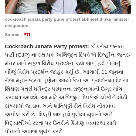
cockroach janata party pune protest abhijeet dipke minister
resignation
Source :
PTI
Cockroach Janata Party protest:
કોકરોચ જનતા
પાર્ટી (CJP) ના સ્થાપક અભિજીત દિપકેએ દિલ્હીના જંતર-
મંતર ખાતે સફળ વિરોધ પ્રદર્શન કર્યા બાદ, હવે પોતાનું
બીજું વિરોધ પ્રદર્શન જાહેર કર્યું છે. આગામી 11 જૂનના
રોજ મહારાષ્ટ્રના પુણેમાં આયોજિત આ પ્રદર્શનમાં દેશના
શિક્ષણ મંત્રી ધર્મેન્દ્ર પ્રધાનના રાજીનામાની ઉગ્ર માંગ
કરવામાં આવશે. આ માટે અભિજીત દિપકેએ લોકોને મોટી
સંખ્યામાં જોડાવા અને શાંતિપૂર્ણ રીતે વિરોધ નોંધાવવા
અપીલ કરી છે. દિલ્હી બાદ હવે પુણેમાં યુવાનો અને
વિદ્યાર્થીઓ રસ્તા પર ઉતરીને શિક્ષણ વ્યવસ્થા સામે
પોતાનો અવાજ બુલંદ કરશે.