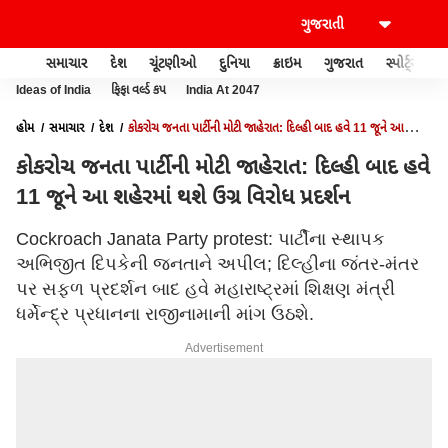
સમાચાર
દેશ
ચૂંટણીઓ
દુનિયા
ક્રાઇમ
ગુજરાત
સ્પોર્ટ્સ
Ideas of India
ફિફા વર્લ્ડ કપ
India At 2047
હોમ
સમાચાર
દેશ
કોકરોચ જનતા પાર્ટીની મોટી જાહેરાત: દિલ્હી બાદ હવે 11 જૂને આ
શહેરમાં થશે ઉગ્ર વિરોધ પ્રદર્શન
કોકરોચ જનતા પાર્ટીની મોટી જાહેરાત: દિલ્હી બાદ હવે
11 જૂને આ શહેરમાં થશે ઉગ્ર વિરોધ પ્રદર્શન
Cockroach Janata Party protest: પાર્ટીના સ્થાપક
અભિજીત દિપકેની જનતાને અપીલ; દિલ્હીના જંતર-મંતર
પર સફળ પ્રદર્શન બાદ હવે મહારાષ્ટ્રમાં શિક્ષણ મંત્રી
ધર્મેન્દ્ર પ્રધાનના રાજીનામાની માંગ ઉઠશે.
Advertisement