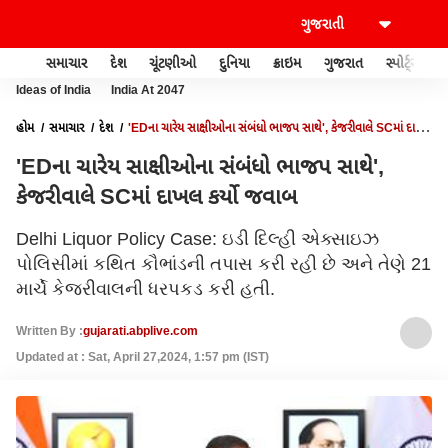
સમાચાર
દેશ
ચૂંટણીઓ
દુનિયા
ક્રાઇમ
ગુજરાત
સ્પોર્ટ્સ
Ideas of India
India At 2047
હોમ
સમાચાર
દેશ
'EDના ચારેય સાક્ષીઓના સંબંધો ભાજપ સાથે', કેજરીવાલે SCમાં દાખલ
કર્યો જવાબ
'EDના ચારેય સાક્ષીઓના સંબંધો ભાજપ સાથે',
કેજરીવાલે SCમાં દાખલ કર્યો જવાબ
Delhi Liquor Policy Case: ઇડી દિલ્હી એક્સાઇઝ
પોલિસીમાં કથિત કૌભાંડની તપાસ કરી રહી છે અને તેણે 21
માર્ચે કેજરીવાલની ધરપકડ કરી હતી.
Written By :
gujarati.abplive.com
Updated at : Sat, April 27,2024, 1:57 pm (IST)