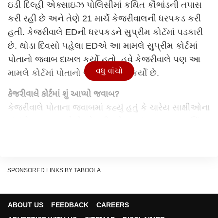
ઇડી દિલ્હી એક્સાઇઝ પોલિસીમાં કથિત કૌભાંડની તપાસ
કરી રહી છે અને તેણે 21 માર્ચે કેજરીવાલની ધરપકડ કરી
હતી. કેજરીવાલે EDની ધરપકડને સુપ્રીમ કોર્ટમાં પડકારી
છે. થોડા દિવસો પહેલા EDએ આ મામલે સુપ્રીમ કોર્ટમાં
પોતાનો જવાબ દાખલ કર્યો હતો. હવે કેજરીવાલે પણ આ
વધુ વાંચો
મામલે કોર્ટમાં પોતાનો જવાબ દાખલ કર્યો છે.
કેજરીવાલે કોર્ટમાં શું આપ્યો જવાબ?
કેજરીવાલે પોતાના જવાબમાં કહ્યું હતું કે ચારેય સાક્ષીઓના
સંબંધો ભાજપ સાથે છે. કેજરીવાલે કહ્યું, "ભાજપ સમર્થિત
લોકસભાના ઉમેદવાર મગુંતા શ્રીનિવાસન રેડ્ડી, ભાજપને
કથિત દારૂ કૌભાંડમાં 60 કરોડ રૂપિયાનું દાન આપનારા
સરથ રેડ્ડી, ભાજપના ગોવાના એક સિનિયર નેતા અને
SPONSORED LINKS BY TABOOLA
પ્રમોદ સાવંતના નજીકના વ્યક્તિ સત્ય વિજય,ગોવાના
મુખ્યમંત્રીના નજીકના અને સીએમના કેમ્પેઇન મેનેજરના
નિવેદનના આધારે મારી ધરપકડ કરવામાં આવી હતી.''
ABOUT US
FEEDBACK
CAREERS
દિલ્હીના સીએમ કેજરીવાલે કહ્યું હતું કે હવાલા એજન્ટ