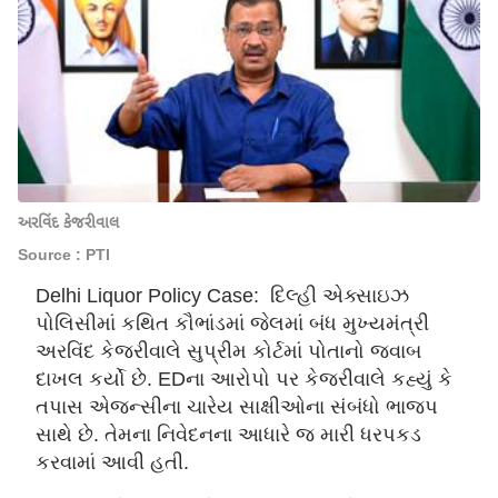
અરવિંદ કેજરીવાલ
Source : PTI
Delhi Liquor Policy Case: દિલ્હી એક્સાઇઝ
પોલિસીમાં કથિત કૌભાંડમાં જેલમાં બંધ મુખ્યમંત્રી
અરવિંદ કેજરીવાલે સુપ્રીમ કોર્ટમાં પોતાનો જવાબ
દાખલ કર્યો છે. EDના આરોપો પર કેજરીવાલે કહ્યું કે
તપાસ એજન્સીના ચારેય સાક્ષીઓના સંબંધો ભાજપ
સાથે છે. તેમના નિવેદનના આધારે જ મારી ધરપકડ
કરવામાં આવી હતી.