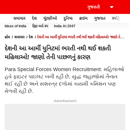
સમાચાર
દેશ
ચૂંટણીઓ
દુનિયા
ક્રાઇમ
ગુજરાત
સ્પોર્ટ્સ
Ideas of India
ફિફા વર્લ્ડ કપ
India At 2047
હોમ
સમાચાર
દેશ
દેશની આ આર્મી યુનિટમાં ભરતી નથી થઈ શકતી મહિલાઓ! જાણો તેની
પાછળનું કારણ
દેશની આ આર્મી યુનિટમાં ભરતી નથી થઈ શકતી
મહિલાઓ! જાણો તેની પાછળનું કારણ
Para Special Forces Women Recruitment: મહિલાઓ
હવે ફાઇટર પાઇલટ બની રહી છે, યુદ્ધ જહાજોમાં તૈનાત
થઈ રહી છે અને સશસ્ત્ર દળોમાં કાયમી કમિશન પણ
મેળવી રહી છે.
Advertisement