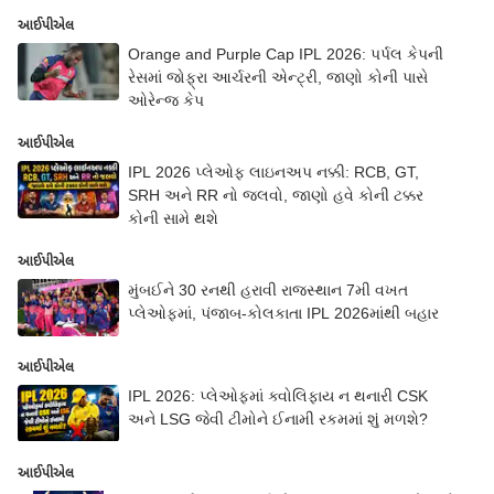
આઈપીએલ
Orange and Purple Cap IPL 2026: પર્પલ કેપની
રેસમાં જોફ્રા આર્ચરની એન્ટ્રી, જાણો કોની પાસે
ઓરેન્જ કેપ
આઈપીએલ
IPL 2026 પ્લેઓફ લાઇનઅપ નક્કી: RCB, GT,
SRH અને RR નો જલવો, જાણો હવે કોની ટક્કર
કોની સામે થશે
આઈપીએલ
મુંબઈને 30 રનથી હરાવી રાજસ્થાન 7મી વખત
પ્લેઓફમાં, પંજાબ-કોલકાતા IPL 2026માંથી બહાર
આઈપીએલ
IPL 2026: પ્લેઓફમાં ક્વોલિફાય ન થનારી CSK
અને LSG જેવી ટીમોને ઈનામી રકમમાં શું મળશે?
આઈપીએલ