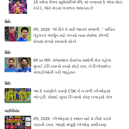
15 વર્ષના વૈભવ સૂર્યવંશીએ IPL માં બનાવ્યા 5 એવા મોટા
રેકોર્ડ, જેને તોડવા લગભગ અશક્ય છે
ક્રિકેટ
IPL 2026: 'જે રીતે તે તારી જાતને સંભાળી...' સચિન
તેંડુલકરે અર્જુન માટે લખ્યો ખાસ મેસેજ; છેલ્લી
મેચમાં મળ્યો રમવાનો મોકો
ક્રિકેટ
MI vs RR: રાજસ્થાન રોયલ્સ સામેની મેચ પહેલા
મુંબઈ ઈન્ડિયન્સે રમ્યો મોટો દાવ; બે રિપ્લેસમેન્ટ
ખેલાડીઓની કરી જાહેરાત
ક્રિકેટ
આ 5 કારણોને કારણે CSK ને ન મળી પ્લેઓફમાં
એન્ટ્રી; ચેન્નાઈ સુપર કિંગ્સનો કોણ બગાડ્યો ખેલ
આઈપીએલ
IPL 2026: પ્લેઓફમાં 1 સ્થાન માટે 4 ટીમો વચ્ચે
કાંટાની ટક્કર, જાણો સંપૂર્ણ પ્લેઓફ સમીકરણ