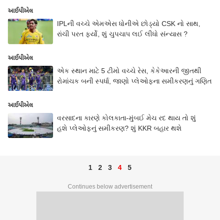
આઈપીએલ
IPLની વચ્ચે એમએસ ધોનીએ છોડ્યો CSK નો સાથ,
રાંચી પરત ફર્યો, શું ચુપચાપ લઈ લીધો સંન્યાસ ?
આઈપીએલ
એક સ્થાન માટે 5 ટીમો વચ્ચે રેસ, કેકેઆરની જીતથી
રોમાંચક બની સ્પર્ધા, જાણો પ્લેઓફના સમીકરણનું ગણિત
આઈપીએલ
વરસાદના કારણે કોલકાતા-મુંબઈ મેચ રદ થાય તો શું
હશે પ્લેઓફનું સમીકરણ? શું KKR બહાર થશે
1
2
3
4
5
Continues below advertisement