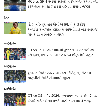
RCB vs SRH મેચમાં વરસાદ બનશે વિલન? મુકાબલા
દરમિયાન કેવું રહેશે હૈદરાબાદનું હવામાન, જાણો
ક્રિકેટ
તો શું મહેન્દ્ર સિંહ ધોનીએ IPL ને કહી દીધુ
અલવિદા? ગુજરાત ટાઇટન્સ સામેની હાર બાદ રુતુરાજ
ગાયકવાડનું નિવેદન વાયરલ
આઈપીએલ
GT vs CSK: અમદાવાદમાં ગુજરાત ટાઇટન્સની 89
રને જીત, IPL 2026 માં CSK પ્લેઓફમાંથી બહાર
આઈપીએલ
શુભમન ગિલે CSK સામે રચ્યો ઈતિહાસ, ટી20 માં
કોહલીનો રેકોર્ડ તોડાવાથી ચૂક્યો
આઈપીએલ
GT vs CSK IPL 2026: ગુજરાતની નજર ટોપ-2 પર,
ચેન્નઈ માટે કરો યા મરો! જાણો કોણ મારશે બાજી