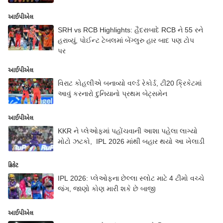
આઈપીએલ
SRH vs RCB Highlights: હૈદરાબાદે RCB ને 55 રને
હરાવ્યું, પોઈન્ટ ટેબલમાં બેંગ્લુરુ હાર બાદ પણ ટોપ
પર
આઈપીએલ
વિરાટ કોહલીએ બનાવ્યો વર્લ્ડ રેકોર્ડ, ટી20 ક્રિકેટમાં
આવું કરનારો દુનિયાનો પ્રથમ બેટ્સમેન
આઈપીએલ
KKR ને પ્લેઓફમાં પહોંચવાની આશા પહેલા લાગ્યો
મોટો ઝટકો, IPL 2026 માંથી બહાર થયો આ ખેલાડી
ક્રિકેટ
IPL 2026: પ્લેઓફના છેલ્લા સ્લોટ માટે 4 ટીમો વચ્ચે
જંગ, જાણો કોણ મારી શકે છે બાજી
આઈપીએલ