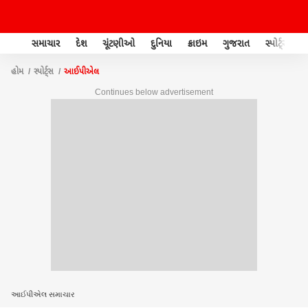
સમાચાર
દેશ
ચૂંટણીઓ
દુનિયા
ક્રાઇમ
ગુજરાત
સ્પોર્ટ્સ
હોમ
સ્પોર્ટ્સ
આઈપીએલ
Continues below advertisement
આઈપીએલ સમાચાર