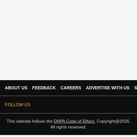
ABOUT US
FEEDBACK
CAREERS
ADVERTISE WITH US
S
FOLLOW US
This website follows the
DNPA Code of Ethics.
Copyright@2026.
All rights reserved.