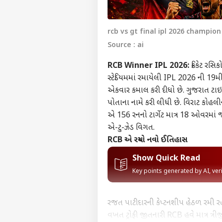
rcb vs gt final ipl 2026 champio
Source : ai
RCB Winner IPL 2026:
ક્રિકેટ રસિ
સ્ટેડિયમમાં રમાયેલી IPL 2026 ની 19મ
એકવાર કમાલ કરી દીધો છે. ગુજરાત ટાઇ
પોતાના નામે કરી લીધી છે. વિરાટ કોહ
એ 156 રનનો ટાર્ગેટ માત્ર 18 ઓવરમાં
એ-ટુ-ઝેડ વિગત.
RCB એ રચ્યો નવો ઈતિહાસ
Show Quick Read
Key points generated by AI, ve
રજત પાટીદારની કેપ્ટનશીપ હેઠળ રમી રહે
વખત ટ્રોફી જીતનારી RCB હવે માત્ર ત્ર