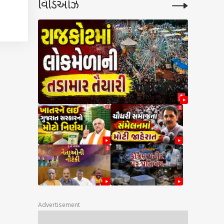
વિડિઓઝ
Advertisement