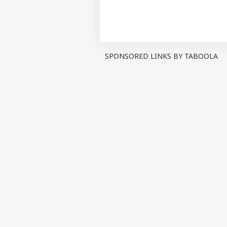
મુંબઈ ઈન્ડિયન્સ (2019 અને 2020) જ આવ
બેંગ્લોરની ટીમે 2026 નો ખિતાબ પણ 
એમએસ ધોની અને રોહિત શર્મા પછી સતત 
SPONSORED LINKS BY TABOOLA
પર્સનલ 