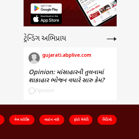
ટ્રેન્ડિંગ અભિપ્રાય
gujarati.abplive.com
Opinion: માંસાહારની તુલનામાં
શાકાહાર ભોજન વધારે સારુ કેમ?
Opinion
વેબ સ્ટૉરીઝ
લાઇવ નાઉ
ફોટો ગેલેરી
વિડિયો