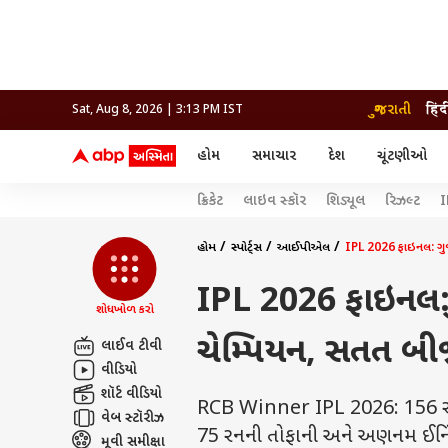
ગુજરાતી
हिंद
Sat, Aug 8, 2026 | 3:13 PM IST
હોમ
સમાચાર
દેશ
ચૂંટણીઓ
સમાચાર
મનોરંજન
લાઇફ
ક્રિકેટ
લાઇવ સ્કૉર
શિડ્યૂલ
રિઝલ્ટ
I
દેશ
બોલિવૂડ
આરોગ
દેશ
ક્રિકેટ
બોલિવૂડ
ધર્મ-જ્યોતિષ
દુનિયા
આઈપીએલ
ટેલીવિઝન
રાજકોટ
ટેલીવિઝન
મહિલ
રાજકોટ
સુરત
હોમ
સ્પોર્ટ્સ
આઈપીએલ
IPL 2026 ફાઇનલ: ગુજર
વડોદરા
વડોદરા
બ્રાન્ડવાયર
જામનગર
જામનગર
અમદાવાદ
IPL 2026 ફાઇનલ: ગુ
સુરત
રાજનીતિ
શોધખોળ કરો
ચેમ્પિયન, સતત બીજ
લાઈવ ટીવી
વીડિયો
શૉર્ટ વીડિયો
RCB Winner IPL 2026: 156 રનના
વેબ સ્ટૉરીઝ
75 રનની તોફાની અને અણનમ ઈનિંગ
મૂવી સમીક્ષા