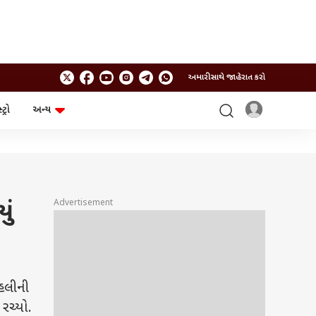
અમારી સાથે જાહેરાત કરો
ટ્રો
અન્ય
ટેકનોલોજી
ચૂંટણી
ગેજેટ
ઓટો
બજેટ
Advertisement
ું
હલીની
રચ્યો.