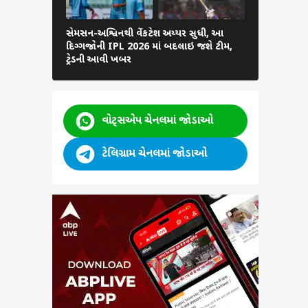
શિદ
સેમસન-અશ્વિનથી વેંકટેશ અય્યર સુધી, આ
સંજૂ સેમસન 
દિગ્ગજોની IPL 2026 માં બદલાઇ જશે ટીમ,
ચેન્નઈમાં થશ
ટ્રેડની આવી ખબર
ડીલ
વોટ્સએપ ચેનલમાં જોડાઓ
ટેલિગ્રામ ચેનલમાં જોડાઓ