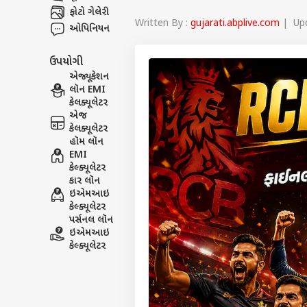
ફોટો ગેલેરી
Written By :
gujarati.abplive.com
| Upd
ઓપિનિયન
ઉપયોગી
એજ્યૂકેશન
લૉન EMI
કેલક્યૂલેટર
એજ
કેલક્યૂલેટર
હૉમ લૉન
EMI
કેલ્ક્યૂલેટર
કાર લૉન
ઇએમઆઇ
કેલ્ક્યૂલેટર
પર્સનલ લૉન
ઇએમઆઇ
કેલ્ક્યૂલેટર