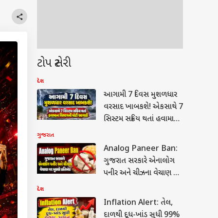
ટોપ સ્ટોરી
દેશ
આગામી 7 દિવસ મુશળધાર
વરસાદ ખાબકશે! એકસાથે 7
સિસ્ટમ સક્રિય થતાં હવામાન
વિભાગની મોટી આગાહી
ગુજરાત
Analog Paneer Ban:
ગુજરાત સરકારે એનાલોગ
પનીર અને ચીઝના વેચાણ પર
મૂક્યો પ્રતિબંધ
દેશ
Inflation Alert: તેલ,
દાળથી દૂધ-ખાંડ સુધી 99%