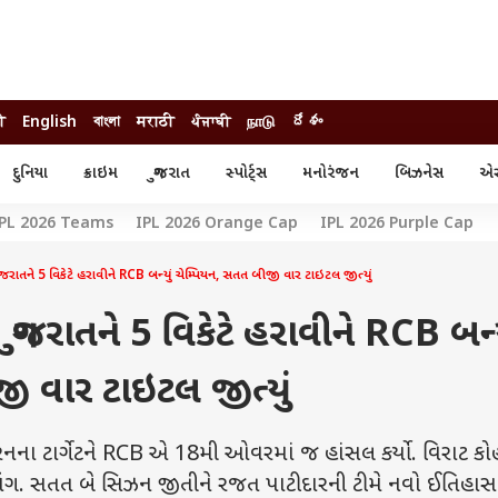
ी
English
বাংলা
मराठी
ਪੰਜਾਬੀ
நாடு
దేశం
દુનિયા
ક્રાઇમ
ગુજરાત
સ્પોર્ટ્સ
મનોરંજન
બિઝનેસ
એસ્
સ્ટાઇલ
એસ્ટ્રો
સ્પોર્ટ્સ
PL 2026 Teams
IPL 2026 Orange Cap
IPL 2026 Purple Cap
્ય
ધર્મ-જ્યોતિષ
ક્રિકેટ
ા
આઈપીએલ
ખેતીવાડી
ાતને 5 વિકેટે હરાવીને RCB બન્યું ચેમ્પિયન, સતત બીજી વાર ટાઇટલ જીત્યું
જરાતને 5 વિકેટે હરાવીને RCB બન્ય
ી વાર ટાઇટલ જીત્યું
 ટાર્ગેટને RCB એ 18મી ઓવરમાં જ હાંસલ કર્યો. વિરાટ કો
. સતત બે સિઝન જીતીને રજત પાટીદારની ટીમે નવો ઈતિહાસ 