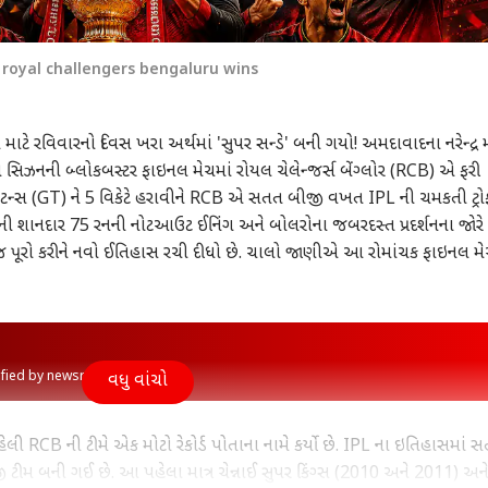
n royal challengers bengaluru wins
કો માટે રવિવારનો દિવસ ખરા અર્થમાં 'સુપર સન્ડે' બની ગયો! અમદાવાદના નરેન્દ્ર 
ી સિઝનની બ્લોકબસ્ટર ફાઇનલ મેચમાં રોયલ ચેલેન્જર્સ બેંગ્લોર (RCB) એ ફરી
ટન્સ (GT) ને 5 વિકેટે હરાવીને RCB એ સતત બીજી વખત IPL ની ચમકતી ટ્રો
લીની શાનદાર 75 રનની નોટઆઉટ ઈનિંગ અને બોલરોના જબરદસ્ત પ્રદર્શનના જોર
 જ પૂરો કરીને નવો ઈતિહાસ રચી દીધો છે. ચાલો જાણીએ આ રોમાંચક ફાઇનલ મ
rified by newsroom
વધુ વાંચો
લી RCB ની ટીમે એક મોટો રેકોર્ડ પોતાના નામે કર્યો છે. IPL ના ઇતિહાસમાં 
ીજી ટીમ બની ગઈ છે. આ પહેલા માત્ર ચેન્નાઈ સુપર કિંગ્સ (2010 અને 2011) અન