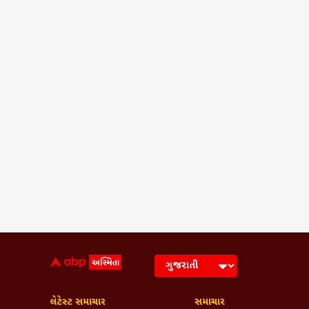
Tags :
Royal Challengers Benga
Virat Kohli Winning
T20 Cricket
Frequently Asked Q
IPL 2026 ની ફાઇનલમાં કઈ બે ટીમો વચ
IPL 2026 ની ફાઇનલ રોયલ ચેલેન્જર્સ 
RCB એ IPL 2026 ની ફાઇનલમાં કોને હર
RCB એ IPL માં કયો નવો ઇતિહાસ રચ્
ફાઇનલ મેચમાં વિરાટ કોહલીનું પ્રદર્શન કેવું
Breaking News, Anytime, An
લેટેસ્ટ સમાચાર
સમાચાર