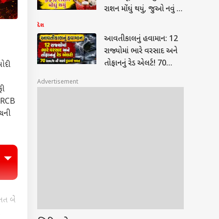
રાશન મોંઘું થયું, જુઓ નવું રેટ
લિસ્ટ
દેશ
આવતીકાલનું હવામાન: 12
રાજ્યોમાં ભારે વરસાદ અને
તોફાનનું રેડ એલર્ટ! 70
મોદી
km/h ની ઝડપે ફુંકાશે પવન
Advertisement
ફી
ે RCB
ેચની
સતત બે
ે