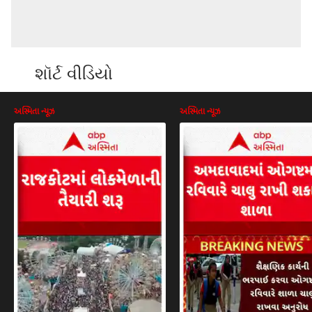
શૉર્ટ વીડિયો
અસ્મિતા ન્યૂઝ
અસ્મિતા ન્યૂઝ