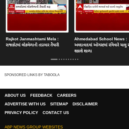
Rajkot Janmashtami Mela :
Ahmedabad School News :
રાજકોટમાં લોકમેળાની તડામાર તૈયારી
અમદાવાદમાં ઓગસ્ટમાં રવિવારે ચાલુ 
શકાશે શાળા
SPONSORED LINKS BY TABOOLA
ABOUT US
FEEDBACK
CAREERS
ADVERTISE WITH US
SITEMAP
DISCLAIMER
PRIVACY POLICY
CONTACT US
ABP NEWS GROUP WEBSITES