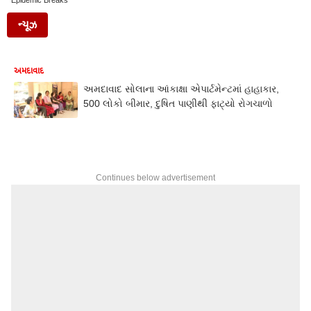
Epidemic Breaks
ન્યૂઝ
અમદાવાદ
અમદાવાદ સોલાના આંકાક્ષા એપાર્ટમેન્ટમાં હાહાકાર,
500 લોકો બીમાર, દુષિત પાણીથી ફાટ્યો રોગચાળો
Continues below advertisement