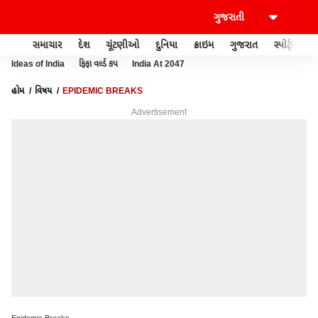
સમાચાર
દેશ
ચૂંટણીઓ
દુનિયા
ક્રાઇમ
ગુજરાત
સ્પોર્ટ્સ
Ideas of India
ફિફા વર્લ્ડ કપ
India At 2047
હોમ
વિષય
EPIDEMIC BREAKS
Advertisement