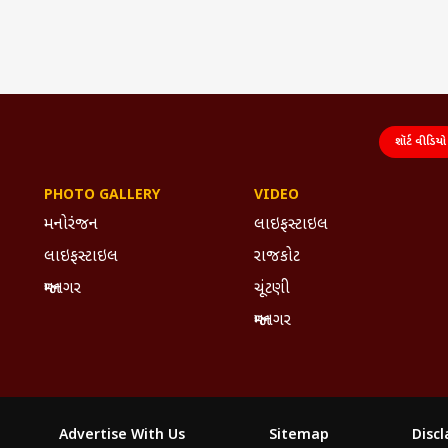
શૉર્ટ વીડિયો
PHOTO GALLERY
VIDEO
મનોરંજન
લાઇફસ્ટાઇલ
લાઇફસ્ટાઇલ
રાજકોટ
જામનગર
ચૂંટણી
જામનગર
Advertise With Us
Sitemap
Disc