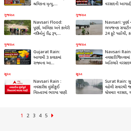
શ્રમિકના મૃત્યુ,
વરસાદની આગાહી
દરિયાકિનારા પર
અમદાવાદ સહિત 
પ્રવાસીઓના પ્રવેશ પર
જિલ્લાની શાળાઓ
ગુજરાત
ગુજરાત
પ્રતિબંધ
રજા જાહેર
Navsari Flood:
Navsari: પૂર્ણા 
પૂર્ણા, અંબિકા અને કાવેરી
ભયજનક સપાટી વ
નદીઓનું રૌદ્ર રૂપ,
24 ફૂટે પહોંચી, કા
વાંસદામાં બાઇક સાથે
વિસ્તારમાંથી લોકોન
પૂરના પાણીમાં બે યુવકો
સ્થળાંતર શરૂ
ગુજરાત
ગુજરાત
તણાયા
Gujarat Rain:
Navsari Rain
આગામી 3 કલાકમાં
નવસારી જિલ્લામાં
રાજ્યના આ
અતિભારે વરસાદ
જિલ્લાઓમાં વરસાદનું
પૂરની સ્થિતિ, પૂર્ણ
રેડ એલર્ટ, જાણો ક્યાં તૂટી
નદી ભયજનક સપ
સુરત
સુરત
પડશે
Navsari Rain :
Surat Rain: સુ
નવસારીના લુંસીકુઈ
વહેલી સવારથી 
વિસ્તારમાં ભરાયા પાણી
ધોધમાર વરસાદ, 
વિસ્તારોમાં ભરાય
જનજીવન પ્રભાવ
1
2
3
4
5