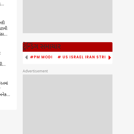
,
4
માં
નદી
ટાવી
ંઠા
ું
ટ્રેન્ડિંગ સમાચાર
:
#PM MODI
# US ISRAEL IRAN STRIKE
#BENJA
થી
ા-કાવેરી
Advertisement
ાટીએ
રતમાં
જ
અનેક
ા પાણી,
િત