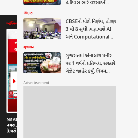
4 દિવસ ભારે વરસાદની
આગાહી
શિક્ષણ
CBSEનો મોટો નિર્ણય, ધોરણ
અસ્મિતા ન્યૂઝ
અસ્મિતા ન્યૂઝ
અસ્મિતા ન્યૂઝ
3 થી 8 સુધી ભણાવાશે AI
અને Computational
Thinking
ગુજરાત
ગુજરાતમાં એનાલોગ પનીર
ાત
પર 1 વર્ષનો પ્રતિબંધ, સરકારે
ગેઝેટ જાહેર કર્યું, નિયમ
તોડનાર સામે કડક કાર્યવાહી
Advertisement
રાતમાં એનાલોગ પનીર પર
્ષનો પ્રતિબંધ, સરકારે
ટ જાહેર કર્યું, નિયમ
ાત
ાર સામે કડક કાર્યવાહી
Navsari Rain :
Navsari Rain : નવસારી
Navsari Rai
નવસારીમાં સતત ત્રીજા
શહેરમાં ધીમી ધારે વરસાદ,
નવસારીના વાં
દિવસે વરસાદ, ક્યાં ક્યાં
કચ્છમાં પણ પડ્યા વરસાદી
કમોસમી વરસ
પડ્યો વરસાદ?
ઝાપટા