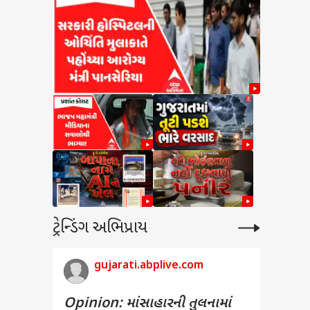
ટ્રેન્ડિંગ અભિપ્રાય
gujarati.abplive.com
Opinion: માંસાહારની તુલનામાં