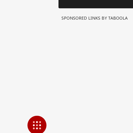
Lab
તારીખ
LOGIN
નહીં
SPONSORED LINKS BY TABOOLA
જેલ!