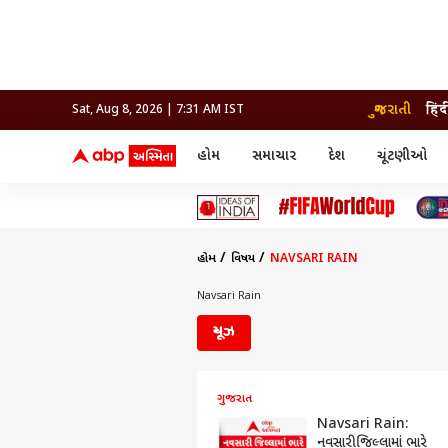
ગુજરાતી
हिंद
Sat, Aug 8, 2026 | 7:31 AM IST
હોમ
સમાચાર
દેશ
ચૂંટણીઓ
સમાચાર
મનોરંજન
લાઇફ
દેશ
બોલિવૂડ
આરોગ
દેશ
ક્રિકેટ
બોલિવૂડ
ધર્મ-જ્યોતિષ
દુનિયા
આઈપીએલ
ટેલીવિઝન
રાજકોટ
ટેલીવિઝન
મહિલ
રાજકોટ
સુરત
વડોદરા
હોમ
વિષય
NAVSARI RAIN
વડોદરા
બ્રાન્ડવાયર
જામનગર
જામનગર
અમદાવાદ
સુરત
રાજનીતિ
Navsari Rain
ન્યૂઝ
ગુજરાત
Navsari Rain:
નવસારી જિલ્લામાં ભારે