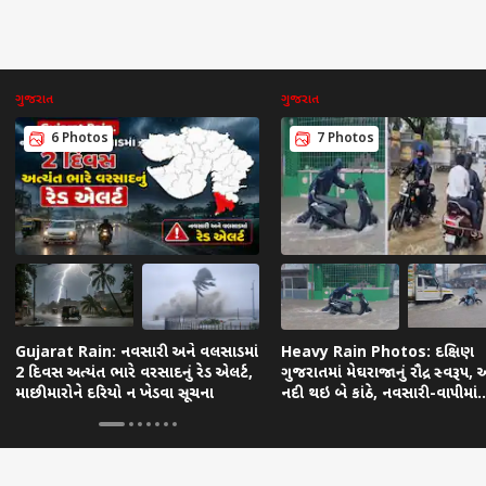
ગુજરાત
ગુજરાત
6 Photos
7 Photos
Gujarat Rain: નવસારી અને વલસાડમાં
Heavy Rain Photos: દક્ષિણ
2 દિવસ અત્યંત ભારે વરસાદનું રેડ એલર્ટ,
ગુજરાતમાં મેઘરાજાનું રૌદ્ર સ્વરૂપ,
માછીમારોને દરિયો ન ખેડવા સૂચના
નદી થઇ બે કાંઠે, નવસારી-વાપીમાં
જનજીવન અસ્તવ્યસ્ત