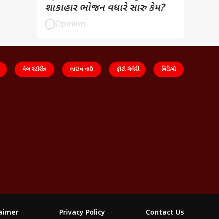
શાકાહાર ભોજન વધારે સારુ કેમ?
Opinion
વેબ સ્ટૉરીઝ
લાઇવ નાઉ
ફોટો ગેલેરી
વિડિયો
laimer
Privacy Policy
Contact Us