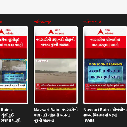
ૂઝ
અસ્મિતા ન્યૂઝ
અસ્મિતા ન્યૂઝ
કોર્નર
 આર્ટિકલ્સ
ટોપ રીલ્સ
ગુજરાત
શિક્ષણ
ગુજર
ીત દીપકેની પીએમ મોદી
Gujarat Rain: ગુજરાતમાં
CBSEનો મોટો નિર્ણય, ધોરણ
ગુજ
 મોટી ડિમાન્ડ, કહ્યું –
ફરી જામશે વરસાદી માહોલ, 4
3 થી 8 સુધી ભણાવાશે AI
1 વર
ખતે Gen Z માટે.....'
દિવસ ભારે વરસાદની આગાહી
વડોદરા
અને Computational
ધર્મ-જ્યોતિષ
ગેઝે
ગુજર
Thinking
તોડન
Rain :
Navsari Rain: નવસારીની
Navsari Rain : ચીખલીના
લુંસીકુઈ
ત્રણ નદી તોફાની બનતા
ગ્રામ્ય વિસ્તારમાં પડ્યો
ં ભરાયા પાણી
પૂરની શક્યતા
વરસાદ