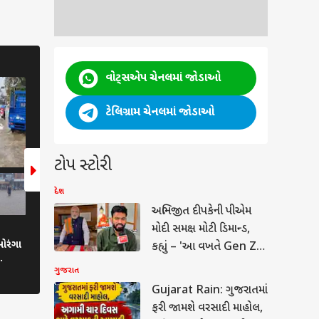
ગુજરાત
ગુજરાત
વોટ્સએપ ચેનલમાં જોડાઓ
5 Photos
6 Photos
ટેલિગ્રામ ચેનલમાં જોડાઓ
ટોપ સ્ટોરી
દેશ
અભિજીત દીપકેની પીએમ
મોદી સમક્ષ મોટી ડિમાન્ડ,
Gujarat rain: ફરી એકવાર મેઘરાજાની
Gujarat Rain: રાજ્યના 4
 ઓરંગા
ધમાકેદાર એન્ટ્રી; સુરત, નવસારી અને
ખાબક્યો વરસાદ, સૌથી વધ
કહ્યું – 'આ વખતે Gen Z
વલસાડમાં ફરી વરસાદ શરૂ
ત્રણ ઈંચ
માટે.....'
ગુજરાત
Gujarat Rain: ગુજરાતમાં
ફરી જામશે વરસાદી માહોલ,