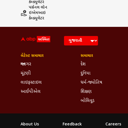
કેલ્ક્યૂલેટર
પર્સનલ લૉન
ઇએમઆઇ
કેલ્ક્યૂલેટર
લેટેસ્ટ સમાચાર
સમાચાર
જામનગર
દેશ
ચૂંટણી
દુનિયા
લાઇફસ્ટાઇલ
ધર્મ-જ્યોતિષ
આઈપીએલ
શિક્ષણ
બોલિવૂડ
About Us
Feedback
Careers