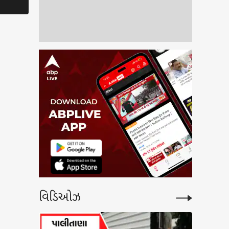
arat Rain: 2 સિસ્ટમ
િય થઈ, રાજ્યના આ
લાઓમાં કાલે વરસાદની
હી, જાણો અપડેટ
વિડિઓઝ