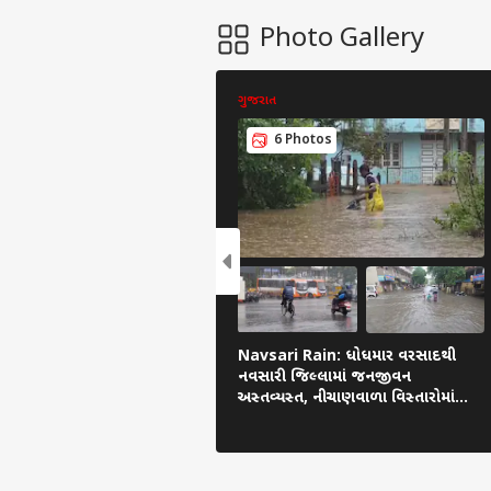
Photo Gallery
ગુજરાત
6 Photos
Navsari Rain: ધોધમાર વરસાદથી
નવસારી જિલ્લામાં જનજીવન
અસ્તવ્યસ્ત, નીચાણવાળા વિસ્તારોમાં
પાણી ભરાયા