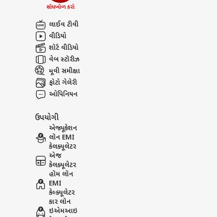
શોધખોળ કરો
લાઈવ ટીવી
વીડિયો
શૉર્ટ વીડિયો
વેબ સ્ટૉરીઝ
મૂવી સમીક્ષા
ફોટો ગેલેરી
ઓપિનિયન
ઉપયોગી
એજ્યૂકેશન
લૉન EMI
કેલક્યૂલેટર
એજ
કેલક્યૂલેટર
હૉમ લૉન
EMI
કેલ્ક્યૂલેટર
કાર લૉન
ઇએમઆઇ