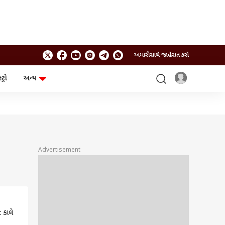
અમારી સાથે જાહેરાત કરો
ટ્રો
અન્ય
ટેકનોલોજી
ચૂંટણી
ગેજેટ
ઓટો
બજેટ
Advertisement
 કાલે