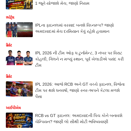
1 જૂને યોજાશે મેચ, જાણો નિયમ
સ્પોર્ટ્સ
IPLના ફાઇનલમાં વરસાદ બનશે વિઘ્નરૂપ? જાણો
અમદાવાદમાં મેચ દરમિયાન કેવું રહેશે હવામાન
ક્રિકેટ
IPL 2026 ની ટીમ ઓફ ધ ટુર્નામેન્ટ, 3 નંબર પર વિરાટ
કોહલી, ગિલને ન મળ્યું સ્થાન, પૂર્વ ખેલાડીએ પસંદ કરી
ટીમ
ક્રિકેટ
IPL 2026: આજે RCB અને GT વચ્ચે ફાઇનલ, વિજેતા
ટીમ પર થશે ધનવર્ષા, જાણો રનર-અપને કેટલા મળશે
પૈસા
આઈપીએલ
RCB vs GT ફાઇનલ: અમદાવાદની પિચ કોને બનાવશે
ચેમ્પિયન? જાણી લો સૌથી મોટી ભવિષ્યવાણી