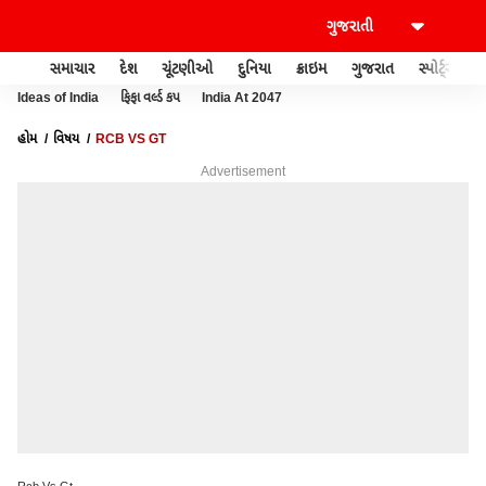
સમાચાર
દેશ
ચૂંટણીઓ
દુનિયા
ક્રાઇમ
ગુજરાત
સ્પોર્ટ્સ
Ideas of India
ફિફા વર્લ્ડ કપ
India At 2047
હોમ
વિષય
RCB VS GT
Advertisement