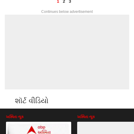
1
2
3
Continues below advertisement
શૉર્ટ વીડિયો
અસ્મિતા ન્યૂઝ
અસ્મિતા ન્યૂઝ