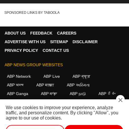
SPONSORED LINKS BY TABOOLA
ABOUT US
FEEDBACK
CAREERS
ADVERTISE WITH US
SITEMAP
DISCLAIMER
PRIVACY POLICY
CONTACT US
ABP NEWS GROUP WEBSITES
ABP Network
ABP Live
ABP न्यूज़
ABP আনন্দ
ABP माझा
ABP અસ્મિતા
ABP Ganga
ABP ਸਾਂਝਾ
ABP நாடு
ABP దేశం
×
FOLLOW US
We use cookies to improve your experience, analyze
traffic, and personalize content. By clicking "Allow", you
agree to our use of cookies.
This website follows the
DNPA Code of Ethics.
Copyright@2026.