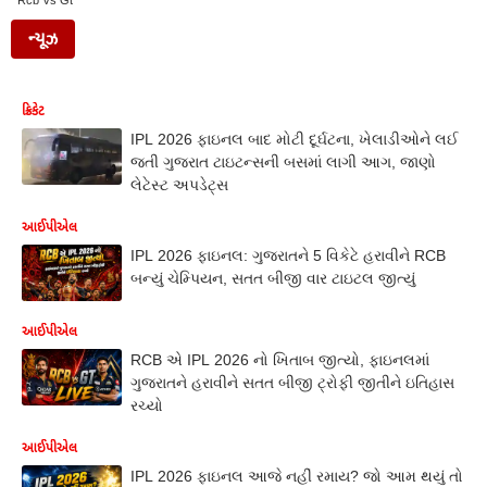
Rcb Vs Gt
ન્યૂઝ
ક્રિકેટ
IPL 2026 ફાઇનલ બાદ મોટી દૂર્ઘટના, ખેલાડીઓને લઈ
જતી ગુજરાત ટાઇટન્સની બસમાં લાગી આગ, જાણો
લેટેસ્ટ અપડેટ્સ
આઈપીએલ
IPL 2026 ફાઇનલ: ગુજરાતને 5 વિકેટે હરાવીને RCB
બન્યું ચેમ્પિયન, સતત બીજી વાર ટાઇટલ જીત્યું
આઈપીએલ
RCB એ IPL 2026 નો ખિતાબ જીત્યો, ફાઇનલમાં
ગુજરાતને હરાવીને સતત બીજી ટ્રોફી જીતીને ઇતિહાસ
રચ્યો
આઈપીએલ
IPL 2026 ફાઇનલ આજે નહીં રમાય? જો આમ થયું તો