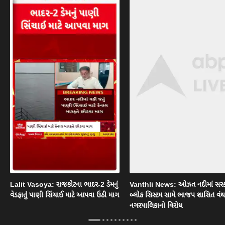
Lalit Vasoya: રાજકોટના ભાદર-2 ડેમનું
Vanthli News: ઓઝત નદીમાં સરક
વેડફાતું પાણી સિંચાઈ માટે આપવા ઉઠી માગ
બ્લોક સિસ્ટમ સામે ભાજપ શાસિત વં
નગરપાલિકાનો વિરોધ