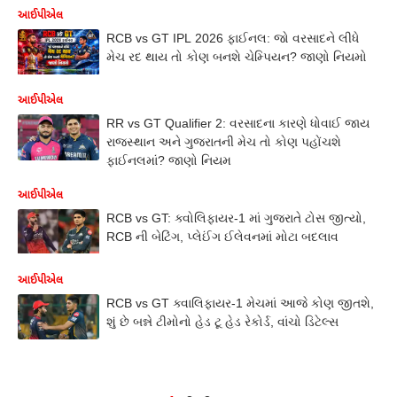
આઈપીએલ
RCB vs GT IPL 2026 ફાઈનલ: જો વરસાદને લીધે
મેચ રદ થાય તો કોણ બનશે ચેમ્પિયન? જાણો નિયમો
આઈપીએલ
RR vs GT Qualifier 2: વરસાદના કારણે ધોવાઈ જાય
રાજસ્થાન અને ગુજરાતની મેચ તો કોણ પહોંચશે
ફાઈનલમાં? જાણો નિયમ
આઈપીએલ
RCB vs GT: ક્વોલિફાયર-1 માં ગુજરાતે ટોસ જીત્યો,
RCB ની બેટિંગ, પ્લેઈંગ ઈલેવનમાં મોટા બદલાવ
આઈપીએલ
RCB vs GT ક્વાલિફાયર-1 મેચમાં આજે કોણ જીતશે,
શું છે બન્ને ટીમોનો હેડ ટૂ હેડ રેકોર્ડ, વાંચો ડિટેલ્સ