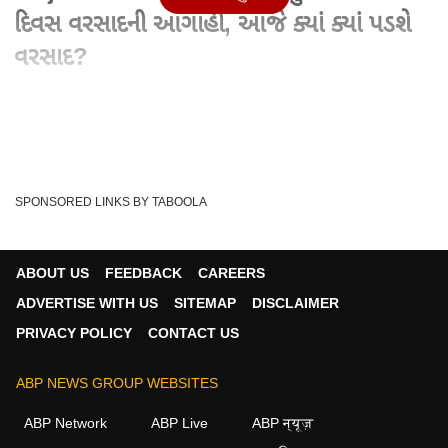
દિવસ વરસાદની આગાહી, આજે ક્યાં ક્યાં પડશે
વરસાદ?
Advertisement
SPONSORED LINKS BY TABOOLA
ABOUT US
FEEDBACK
CAREERS
ADVERTISE WITH US
SITEMAP
DISCLAIMER
PRIVACY POLICY
CONTACT US
ABP NEWS GROUP WEBSITES
Written By :
હરેશ કણઝરીયા
01 Jun 2026 12:38 PM (IST)
ABP Network
ABP Live
ABP न्यूज़