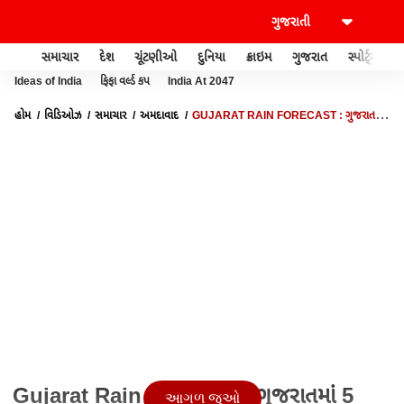
સમાચાર
દેશ
ચૂંટણીઓ
દુનિયા
ક્રાઇમ
ગુજરાત
સ્પોર્ટ્સ
Ideas of India
ફિફા વર્લ્ડ કપ
India At 2047
હોમ
વિડિઓઝ
સમાચાર
અમદાવાદ
GUJARAT RAIN FORECAST : ગુજરાતમાં
5 દિવસ વરસાદની આગાહી, આજે ક્યાં ક્યાં પડશે વરસાદ?
Gujarat Rain Forecast : ગુજરાતમાં 5
આગળ જુઓ