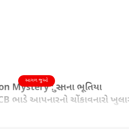
આગળ જુઓ
n Mystery : સુરતના ભૂતિયા
CB ભાડે આપનારનો ચોંકાવનારો ખુલા
10:07 PM (IST)