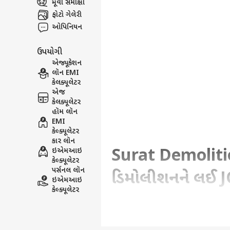
મૂવી સમીક્ષા
ફોટો ગેલેરી
ઓપિનિયન
ઉપયોગી
એજ્યૂકેશન
લૉન EMI
કેલક્યૂલેટર
એજ
કેલક્યૂલેટર
હૉમ લૉન
EMI
કેલ્ક્યૂલેટર
કાર લૉન
Surat Demolitio
ઇએમઆઇ
કેલ્ક્યૂલેટર
પર્સનલ લૉન
ડિમોલીશનને લઈ J
ઇએમઆઇ
કેલ્ક્યૂલેટર
Written By :
abp asmita
| 09 Jun 2026 