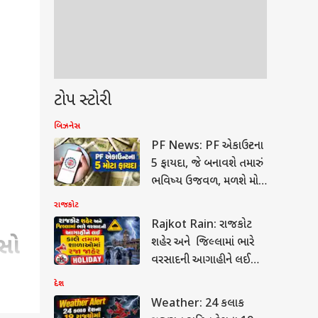
ટોપ સ્ટોરી
બિઝનેસ
PF News: PF એકાઉન્ટના
5 ફાયદા, જે બનાવશે તમારું
ભવિષ્ય ઉજવળ, મળશે મોટું
રિટર્ન
રાજકોટ
Rajkot Rain: રાજકોટ
સો
શહેર અને જિલ્લામાં ભારે
વરસાદની આગાહીને લઈ
કાલે તમામ શાળાઓમાં રજા
દેશ
જાહેર
Weather: 24 કલાક