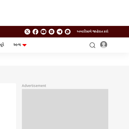
અમારી સાથે જાહેરાત કરો
ટ્રો
અન્ય
ટેકનોલોજી
ચૂંટણી
ગેજેટ
ઓટો
બજેટ
Advertisement