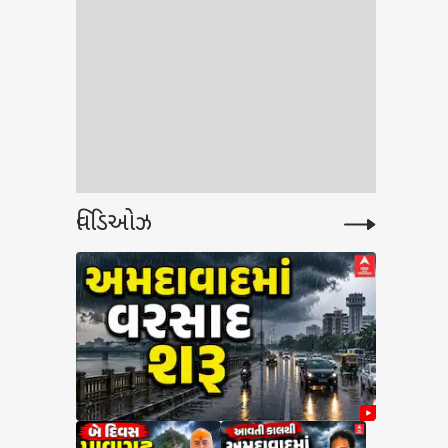
વિડિઓઝ