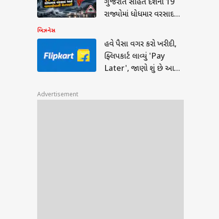
ગુજરાત સહિત દેશના 19
દાવો
રાજ્યોમાં ધોધમાર વરસાદ
્ટ...
અને વાવાઝોડાની ચેતવણી,
બિઝનેસ
હવામાનનું લેટેસ્ટ અપડેટ
હવે પૈસા વગર કરો ખરીદી,
ફ્લિપકાર્ટ લાવ્યું 'Pay
Later', જાણો શું છે આની
પ્રોસેસ?
Advertisement
ાગઢ
ટને
st :
ાં