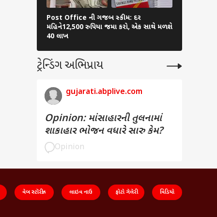
Post Office ની ગજબ સ્કીમ: દર
Gold Silver
મહિને12,500 રુપિયા જમા કરો, એક સાથે મળશે
ચાંદી ₹2400 
40 લાખ
સંકેત
ટ્રેન્ડિંગ અભિપ્રાય
gujarati.abplive.com
Opinion: માંસાહારની તુલનામાં
શાકાહાર ભોજન વધારે સારુ કેમ?
Opinion
વેબ સ્ટૉરીઝ
લાઇવ નાઉ
ફોટો ગેલેરી
વિડિયો