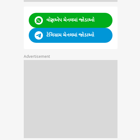
 ફરી
ાઢી
વોટ્સએપ ચેનલમાં જોડાઓ
પર જતા
ટેલિગ્રામ ચેનલમાં જોડાઓ
Advertisement
અસ્મિતા ન્યૂઝ
અસ્મિતા ન્યૂઝ
અસ્મિતા ન્યૂઝ