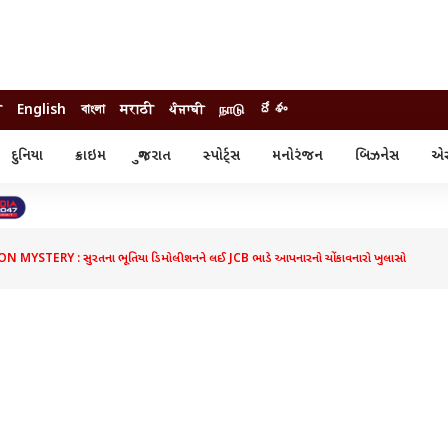
ी
English
বাংলা
मराठी
ਪੰਜਾਬੀ
நாடு
దేశం
દુનિયા
ક્રાઇમ
ગુજરાત
સ્પોર્ટ્સ
મનોરંજન
બિઝનેસ
એસ્
સ્ટાઇલ
એસ્ટ્રો
સ્પોર્ટ્સ
્ય
ધર્મ-જ્યોતિષ
ક્રિકેટ
ા
આઈપીએલ
ખેતીવાડી
YSTERY : સુરતના ભૂતિયા ડિમોલીશનને લઈ JCB ભાડે આપનારનો ચોંકાવનારો ખુલાસો