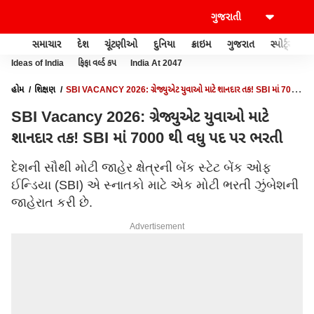
સમાચાર
દેશ
ચૂંટણીઓ
દુનિયા
ક્રાઇમ
ગુજરાત
સ્પોર્ટ્સ
Ideas of India
ફિફા વર્લ્ડ કપ
India At 2047
હોમ
શિક્ષણ
SBI VACANCY 2026: ગ્રેજ્યુએટ યુવાઓ માટે શાનદાર તક! SBI માં 7000
થી વધુ પદ પર ભરતી
SBI Vacancy 2026: ગ્રેજ્યુએટ યુવાઓ માટે
શાનદાર તક! SBI માં 7000 થી વધુ પદ પર ભરતી
દેશની સૌથી મોટી જાહેર ક્ષેત્રની બેંક સ્ટેટ બેંક ઓફ
ઈન્ડિયા (SBI) એ સ્નાતકો માટે એક મોટી ભરતી ઝુંબેશની
જાહેરાત કરી છે.
Advertisement