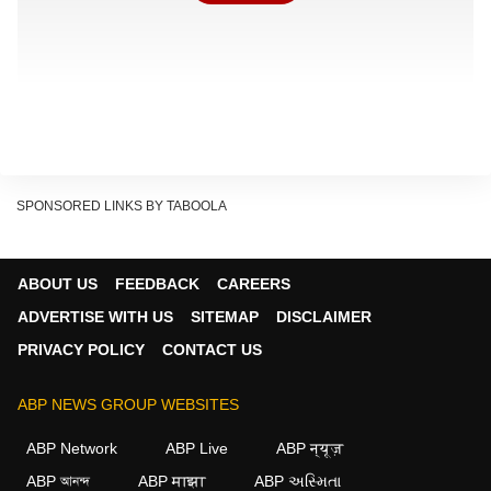
SPONSORED LINKS BY TABOOLA
ABOUT US
FEEDBACK
CAREERS
ADVERTISE WITH US
SITEMAP
DISCLAIMER
PRIVACY POLICY
CONTACT US
ABP NEWS GROUP WEBSITES
ABP Network
ABP Live
ABP न्यूज़
ABP আনন্দ
ABP माझा
ABP અસ્મિતા