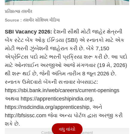
પ્રતિકાત્મક તસવીર
Source : તસવીર સોશિયલ મીડિયા
SBI Vacancy 2026:
દેશની સૌથી મોટી જાહેર ક્ષેત્રની
બેંક સ્ટેટ બેંક ઓફ ઈન્ડિયા (SBI) એ સ્નાતકો માટે એક
મોટી ભરતી ઝુંબેશની જાહેરાત કરી છે. બેંકે 7,150
એપ્રેન્ટિસ પદો માટે ભરતી પ્રક્રિયા શરૂ કરી છે. આ પદો
માટે ઓનલાઈન અરજીઓ આજે મંગળવાર (19 મે, 2026)
થી શરૂ થઈ છે, જેની અંતિમ તારીખ 8 જૂન 2026 છે.
સ્નાતક ઉમેદવારો બેંકની સત્તાવાર વેબસાઇટ:
https://sbi.bank.in/web/careers/current-openings
અથવા https://apprenticeshipindia.org,
https://nsdcindia.org/apprenticeship, અને
http://bfsissc.com જેવા અન્ય પોર્ટલ દ્વારા અરજી કરી
શકે છે.
વધુ વાંચો
Continues below advertisement