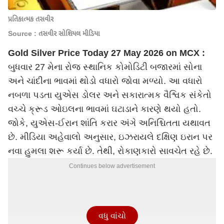
પ્રતિકાત્મક તસવીર
Source : તસવીર સોશિયલ મીડિયા
Gold Silver Price Today 27 May 2026 on MCX :
બુધવાર 27 મેના રોજ સ્થાનિક કોમોડિટી બજારમાં સોના
અને ચાંદીના ભાવમાં થોડો વધારો જોવા મળ્યો. આ વધારો
નબળા પડતા યુએસ ડોલર અને સકારાત્મક વૈશ્વિક સંકેતો
વચ્ચે ક્રૂડ ઓઇલના ભાવમાં ઘટાડાને કારણે થયો હતો.
જોકે, યુએસ-ઈરાન શાંતિ કરાર અંગે અનિશ્ચિતતા યથાવત
છે. મીડિયા અહેવાલો અનુસાર, ઇઝરાયલે દક્ષિણ ઇરાન પર
નવા હુમલા શરૂ કર્યા છે. તેથી, રોકાણકારો સાવચેત રહે છે.
Continues below advertisement
વધુ વાંચો