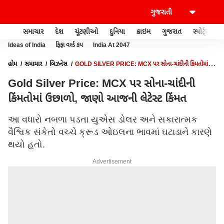
સમાચાર
દેશ
ચૂંટણીઓ
દુનિયા
ક્રાઇમ
ગુજરાત
સ્પોર્ટ્સ
Ideas of India
ફિફા વર્લ્ડ કપ
India At 2047
હોમ
સમાચાર
બિઝનેસ
GOLD SILVER PRICE: MCX પર સોના-ચાંદીની કિંમતોમાં
ઉછાળો, જાણો આજની લેટેસ્ટ કિંમત
Gold Silver Price: MCX પર સોના-ચાંદીની
કિંમતોમાં ઉછાળો, જાણો આજની લેટેસ્ટ કિંમત
આ વધારો નબળા પડતા યુએસ ડોલર અને સકારાત્મક
વૈશ્વિક સંકેતો વચ્ચે ક્રૂડ ઓઇલના ભાવમાં ઘટાડાને કારણે
થયો હતો.
Advertisement