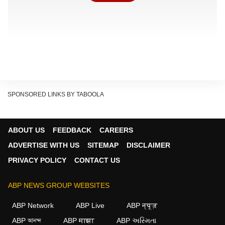
SPONSORED LINKS BY TABOOLA
ABOUT US
FEEDBACK
CAREERS
ADVERTISE WITH US
SITEMAP
DISCLAIMER
PRIVACY POLICY
CONTACT US
ABP NEWS GROUP WEBSITES
ABP Network
ABP Live
ABP न्यूज़
ABP আনন্দ
ABP माझा
ABP અસ્મિતા