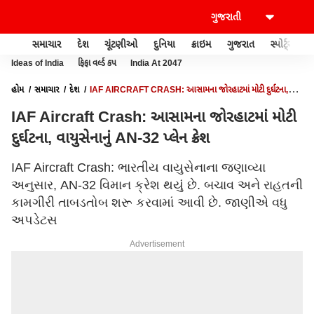
સમાચાર
દેશ
ચૂંટણીઓ
દુનિયા
ક્રાઇમ
ગુજરાત
સ્પોર્ટ્સ
Ideas of India
ફિફા વર્લ્ડ કપ
India At 2047
હોમ
સમાચાર
દેશ
IAF AIRCRAFT CRASH: આસામના જોરહાટમાં મોટી દુર્ઘટના,
વાયુસેનાનું AN-32 પ્લેન ક્રેશ
IAF Aircraft Crash: આસામના જોરહાટમાં મોટી
દુર્ઘટના, વાયુસેનાનું AN-32 પ્લેન ક્રેશ
IAF Aircraft Crash: ભારતીય વાયુસેનાના જણાવ્યા
અનુસાર, AN-32 વિમાન ક્રેશ થયું છે. બચાવ અને રાહતની
કામગીરી તાબડતોબ શરૂ કરવામાં આવી છે. જાણીએ વધુ
અપડેટસ
Advertisement