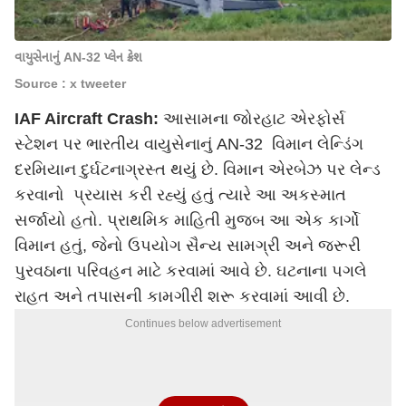
વાયુસેનાનું AN-32 પ્લેન ક્રેશ
Source : x tweeter
IAF Aircraft Crash:
આસામના જોરહાટ એરફોર્સ
સ્ટેશન પર ભારતીય વાયુસેનાનું AN-32 વિમાન લેન્ડિંગ
દરમિયાન દુર્ઘટનાગ્રસ્ત થયું છે. વિમાન એરબેઝ પર લેન્ડ
કરવાનો પ્રયાસ કરી રહ્યું હતું ત્યારે આ અકસ્માત
સર્જાયો હતો. પ્રાથમિક માહિતી મુજબ આ એક કાર્ગો
વિમાન હતું, જેનો ઉપયોગ સૈન્ય સામગ્રી અને જરૂરી
પુરવઠાના પરિવહન માટે કરવામાં આવે છે. ઘટનાના પગલે
રાહત અને તપાસની કામગીરી શરૂ કરવામાં આવી છે.
Continues below advertisement