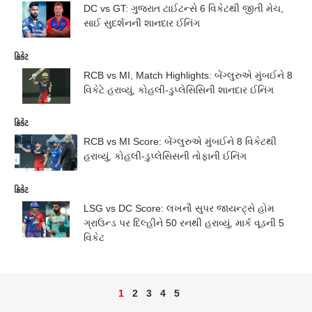
DC vs GT: ગુજરાત ટાઈટન્સે 6 વિકેટથી જીતી મેચ,
સાઈ સુદર્શનની શાનદાર ઈનિંગ
ક્રિકેટ
RCB vs MI, Match Highlights: બેંગ્લુરુએ મુંબઈને 8
વિકેટે હરાવ્યું, કોહલી-ડુપ્લેસિસિની શાનદાર ઈનિંગ
ક્રિકેટ
RCB vs MI Score: બેંગ્લુરુએ મુંબઈને 8 વિકેટથી
હરાવ્યું, કોહલી-ડુપ્લેસિસની તોફાની ઈનિંગ
ક્રિકેટ
LSG vs DC Score: લખનૌ સુપર જાયન્ટ્સે હોમ
ગ્રાઉન્ડ પર દિલ્હીને 50 રનથી હરાવ્યું, માર્ક વૂડની 5
વિકેટ
1
2
3
4
5