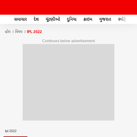
સમાચાર
દેશ
ચૂંટણીઓ
દુનિયા
ક્રાઇમ
ગુજરાત
સ્પોર્ટ્સ
હોમ
વિષય
IPL 2022
Continues below advertisement
Ipl 2022