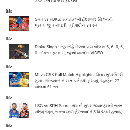
ઝડપી અડધી સદી ફટકારી
ક્રિકેટ
SRH vs PBKS: સનરાઇઝર્સ હૈદરાબાદે સિઝનની
પ્રથમ જીત નોંધાવી, ત્રીપાઠીના 74 રન
ક્રિકેટ
Rinku Singh : રિંકુ સિંહે છેલ્લા પાંચ બોલમાં 6, 6, 6, 6,
6 સિક્સર ફટકારી, જુઓ શાનદાર VIDEO
ક્રિકેટ
MI vs CSK Full Match Highlights: ચેન્નઇ સુપરકિંગ્સે
મુંબઇ ઇન્ડિયન્સને સાત વિકેટથી હરાવ્યું, રહાણેના 27
બોલમાં 61 રન
ક્રિકેટ
LSG vs SRH Score: લખનૌ સુપર જાયન્ટ્સની સતત
બીજી જીત, સનરાઇઝર્સ હૈદરાબાદને 5 વિકેટથી હરાવ્યું
ક્રિકેટ