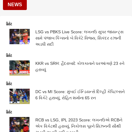
NEWS
ક્રિકેટ
LSG vs PBKS Live Score: લખનઉ સુપર જાયન્ટ્સ
સામે પંજાબ કિંગ્સનો બે વિકેટે વિજય, સિકંદર રઝાની
અડધી સદી
ક્રિકેટ
KKR vs SRH: હૈદરાબાદે કોલકાતાને ઘરઆંગણે 23 રને
હરાવ્યું
ક્રિકેટ
DC vs MI Score: મુંબઈ ઈન્ડિયન્સે દિલ્હી કેપિટલ્સને
6 વિકેટે હરાવ્યું, રોહિત શર્માના 65 રન
ક્રિકેટ
RCB vs LSG, IPL 2023 Score: લખનઉએ RCBને
એક વિકેટથી હરાવ્યું, નિકોલસ પૂરને સિઝનની સૌથી