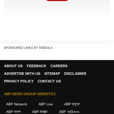
SPONSORED LINKS BY TABOOLA
ABOUT US
FEEDBACK
CAREERS
ADVERTISE WITH US
SITEMAP
DISCLAIMER
એરફોર્સે આપી દુર્ઘટનાની જાણકારી
PRIVACY POLICY
CONTACT US
Show Quick Read
ABP NEWS GROUP WEBSITES
Key points generated by AI, verified by newsroom
ABP Network
ABP Live
ABP न्यूज़
ABP আনন্দ
ABP माझा
ABP અસ્મિતા