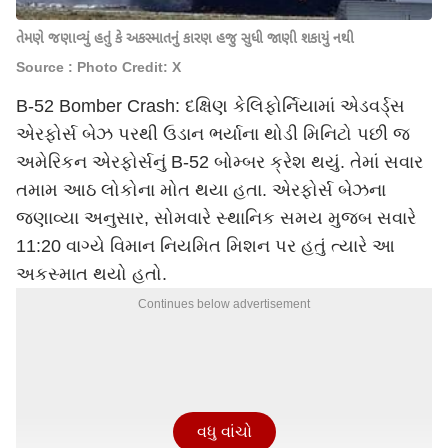
તેમણે જણાવ્યું હતું કે અકસ્માતનું કારણ હજુ સુધી જાણી શકાયું નથી
Source : Photo Credit: X
B-52 Bomber Crash: દક્ષિણ કેલિફોર્નિયામાં એડવર્ડ્સ
એરફોર્સ બેઝ પરથી ઉડાન ભર્યાના થોડી મિનિટો પછી જ
અમેરિકન એરફોર્સનું B-52 બોમ્બર ક્રેશ થયું. તેમાં સવાર
તમામ આઠ લોકોના મોત થયા હતા. એરફોર્સ બેઝના
જણાવ્યા અનુસાર, સોમવારે સ્થાનિક સમય મુજબ સવારે
11:20 વાગ્યે વિમાન નિયમિત મિશન પર હતું ત્યારે આ
અકસ્માત થયો હતો.
Continues below advertisement
વધુ વાંચો