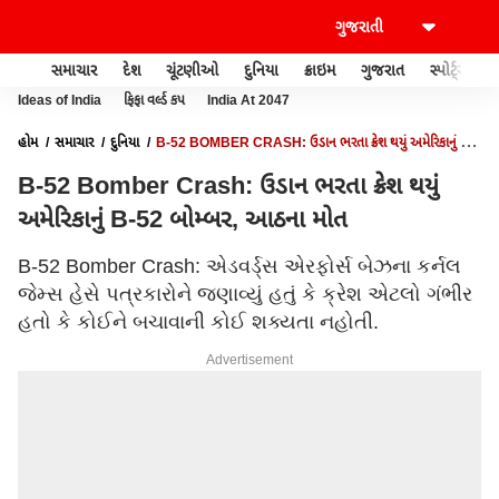
સમાચાર
દેશ
ચૂંટણીઓ
દુનિયા
ક્રાઇમ
ગુજરાત
સ્પોર્ટ્સ
Ideas of India
ફિફા વર્લ્ડ કપ
India At 2047
હોમ
સમાચાર
દુનિયા
B-52 BOMBER CRASH: ઉડાન ભરતા ક્રેશ થયું અમેરિકાનું B-
52 બોમ્બર, આઠના મોત
B-52 Bomber Crash: ઉડાન ભરતા ક્રેશ થયું
અમેરિકાનું B-52 બોમ્બર, આઠના મોત
B-52 Bomber Crash: એડવર્ડ્સ એરફોર્સ બેઝના કર્નલ
જેમ્સ હેસે પત્રકારોને જણાવ્યું હતું કે ક્રેશ એટલો ગંભીર
હતો કે કોઈને બચાવાની કોઈ શક્યતા નહોતી.
Advertisement