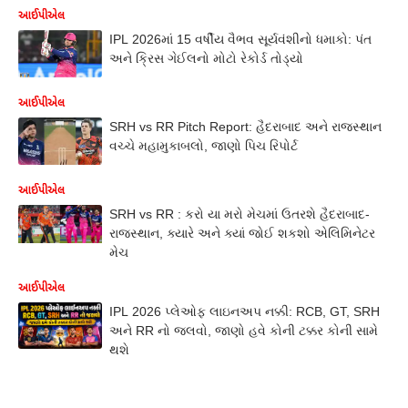
આઈપીએલ
IPL 2026માં 15 વર્ષીય વૈભવ સૂર્યવંશીનો ધમાકો: પંત
અને ક્રિસ ગેઈલનો મોટો રેકોર્ડ તોડ્યો
આઈપીએલ
SRH vs RR Pitch Report: હૈદરાબાદ અને રાજસ્થાન
વચ્ચે મહામુકાબલો, જાણો પિચ રિપોર્ટ
આઈપીએલ
SRH vs RR : કરો યા મરો મેચમાં ઉતરશે હૈદરાબાદ-
રાજસ્થાન, ક્યારે અને ક્યાં જોઈ શકશો એલિમિનેટર
મેચ
આઈપીએલ
IPL 2026 પ્લેઓફ લાઇનઅપ નક્કી: RCB, GT, SRH
અને RR નો જલવો, જાણો હવે કોની ટક્કર કોની સામે
થશે