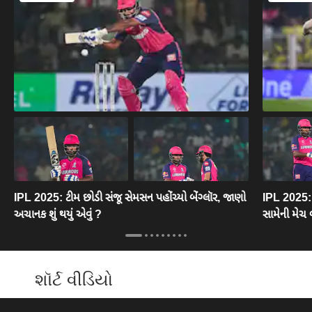
IPL 2025: ટીમ છોડી સંજૂ સેમસન પહોંચ્યો બેંગ્લૉર, જાણો
IPL 2025: 
અચાનક શું થયું એવું ?
સામેની મેચ 
શૉર્ટ વીડિયો