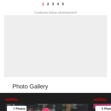
1
2
3
4
5
Continues below advertisement
Photo Gallery
આઈપીએલ
આઈપીએલ
7 Photos
5 Phot