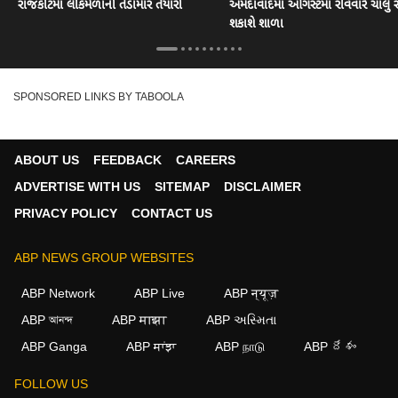
રાજકોટમાં લોકમેળાની તડામાર તૈયારી
અમદાવાદમાં ઓગસ્ટમાં રવિવારે ચાલુ 
શકાશે શાળા
SPONSORED LINKS BY TABOOLA
ABOUT US
FEEDBACK
CAREERS
ADVERTISE WITH US
SITEMAP
DISCLAIMER
PRIVACY POLICY
CONTACT US
ABP NEWS GROUP WEBSITES
ABP Network
ABP Live
ABP न्यूज़
ABP আনন্দ
ABP माझा
ABP અસ્મિતા
ABP Ganga
ABP ਸਾਂਝਾ
ABP நாடு
ABP దేశం
FOLLOW US