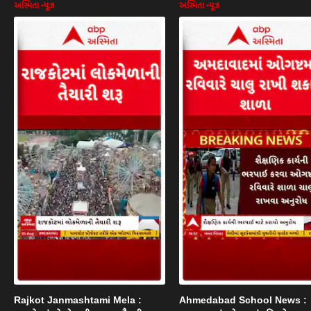
અસ્મિતા ન્યૂઝ
અસ્મિતા ન્યૂઝ
Rajkot Janmashtami Mela :
Ahmedabad School News :