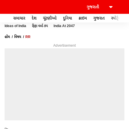
સમાચાર
દેશ
ચૂંટણીઓ
દુનિયા
ક્રાઇમ
ગુજરાત
સ્પોર્ટ્સ
Ideas of India
ફિફા વર્લ્ડ કપ
India At 2047
હોમ
વિષય
RR
Advertisement