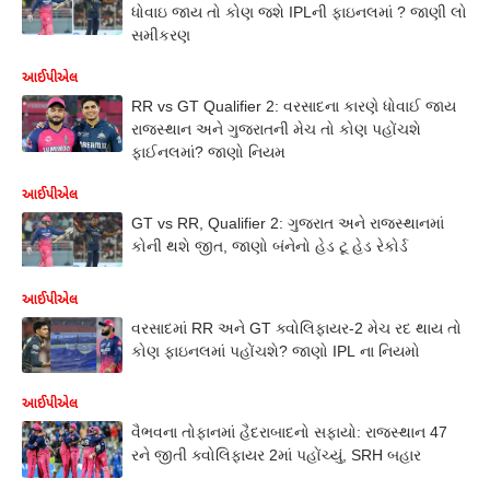
ધોવાઇ જાય તો કોણ જશે IPLની ફાઇનલમાં ? જાણી લો
સમીકરણ
આઈપીએલ
RR vs GT Qualifier 2: વરસાદના કારણે ધોવાઈ જાય
રાજસ્થાન અને ગુજરાતની મેચ તો કોણ પહોંચશે
ફાઈનલમાં? જાણો નિયમ
આઈપીએલ
GT vs RR, Qualifier 2: ગુજરાત અને રાજસ્થાનમાં
કોની થશે જીત, જાણો બંનેનો હેડ ટૂ હેડ રેકોર્ડ
આઈપીએલ
વરસાદમાં RR અને GT ક્વોલિફાયર-2 મેચ રદ થાય તો
કોણ ફાઇનલમાં પહોંચશે? જાણો IPL ના નિયમો
આઈપીએલ
વૈભવના તોફાનમાં હૈદરાબાદનો સફાયો: રાજસ્થાન 47
રને જીતી ક્વોલિફાયર 2માં પહોંચ્યું, SRH બહાર