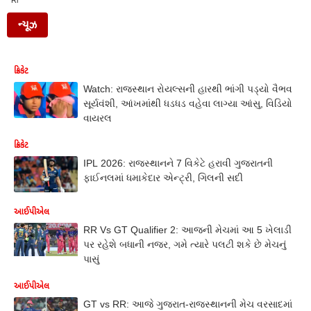
Rr
ન્યૂઝ
ક્રિકેટ
Watch: રાજસ્થાન રોયલ્સની હારથી ભાંગી પડ્યો વૈભવ
સૂર્યવંશી, આંખમાંથી ધડધડ વહેવા લાગ્યા આંસુ, વિડિયો
વાયરલ
ક્રિકેટ
IPL 2026: રાજસ્થાનને 7 વિકેટે હરાવી ગુજરાતની
ફાઈનલમાં ધમાકેદાર એન્ટ્રી, ગિલની સદી
આઈપીએલ
RR Vs GT Qualifier 2: આજની મેચમાં આ 5 ખેલાડી
પર રહેશે બધાની નજર, ગમે ત્યારે પલટી શકે છે મેચનું
પાસું
આઈપીએલ
GT vs RR: આજે ગુજરાત-રાજસ્થાનની મેચ વરસાદમાં