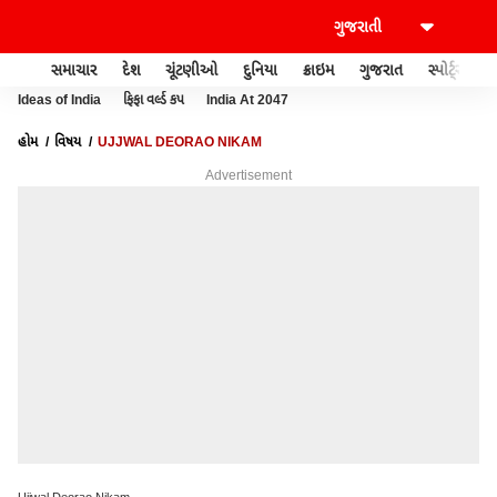
સમાચાર
દેશ
ચૂંટણીઓ
દુનિયા
ક્રાઇમ
ગુજરાત
સ્પોર્ટ્સ
Ideas of India
ફિફા વર્લ્ડ કપ
India At 2047
હોમ
વિષય
UJJWAL DEORAO NIKAM
Advertisement