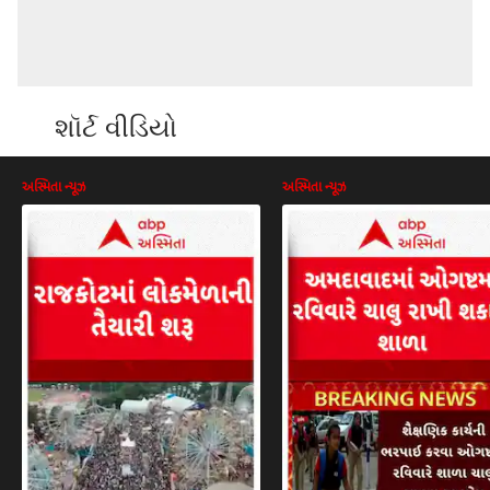
શૉર્ટ વીડિયો
અસ્મિતા ન્યૂઝ
અસ્મિતા ન્યૂઝ