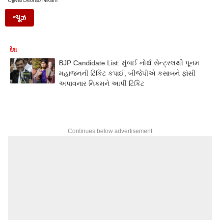
Ujjwal Deorao Nikam
ન્યૂઝ
દેશ
BJP Candidate List: મુંબઈ નોર્થ સેન્ટ્રલથી પૂનમ
મહાજનની ટિકિટ કપાઈ, બીજેપીએ કસાબને ફાંસી
અપાવનાર નિકમને આપી ટિકિટ
Continues below advertisement