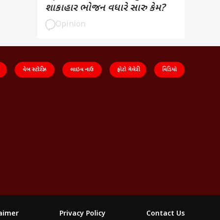
શાકાહાર ભોજન વધારે સારુ કેમ?
Opinion
વેબ સ્ટૉરીઝ
લાઇવ નાઉ
ફોટો ગેલેરી
વિડિયો
laimer
Privacy Policy
Contact Us