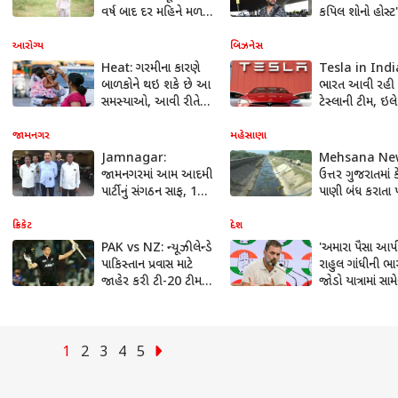
વર્ષ બાદ દર મહિને મળશે
કપિલ શોનો હોસ્ટ
ત્રણ હજાર રૂપિયાનું
શર્મા, જુઓ તસવી
પેન્શન, શાનદાર છે આ
આરોગ્ય
બિઝનેસ
સરકારી યોજના
Heat: ગરમીના કારણે
Tesla in Indi
બાળકોને થઇ શકે છે આ
ભારત આવી રહી 
સમસ્યાઓ, આવી રીતે
ટેસ્લાની ટીમ, ઇલેક
રાખો તેની સંભાળ
કારની ફેક્ટરી માટ
જમીન
જામનગર
મહેસાણા
Jamnagar:
Mehsana Ne
જામનગરમાં આમ આદમી
ઉત્તર ગુજરાતમાં ક
પાર્ટીનું સંગઠન સાફ, 12
પાણી બંધ કરાતા ખ
જેટલા હોદ્દેદારોએ આપ્યું
મુશ્કેલીમાં, જાણો
રાજીનામું
ખેડૂતોએ શું કરી મ
ક્રિકેટ
દેશ
PAK vs NZ: ન્યૂઝીલેન્ડે
'અમારા પૈસા આપી 
પાકિસ્તાન પ્રવાસ માટે
રાહુલ ગાંંધીની ભ
જાહેર કરી ટી-20 ટીમ,
જોડો યાત્રામાં સામ
કેપ્ટનની પસંદગીએ
થયેલા વાહનચાલક
તમામને ચોંકાવ્યા
નથી મળ્યા રૂપિયા
1
2
3
4
5