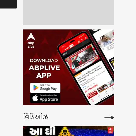
મંત્રી પાનસેરિય
્દ્રનગરમાં નદીમાં ડૂબવાથી
વકોના મોત, કેશોદ નજીક
ી અડફેટે મોપેડ સવાર
તિનું મોત
વિડિઓઝ