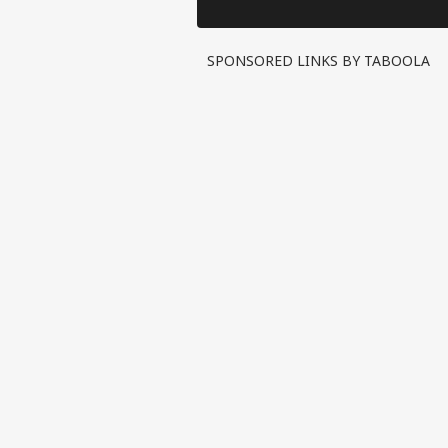
ગુજર
અને 
LOGIN
અલગ
SPONSORED LINKS BY TABOOLA
કરુણ