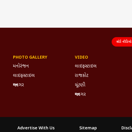
શૉર્ટ વીડિયો
PHOTO GALLERY
VIDEO
મનોરંજન
લાઇફસ્ટાઇલ
લાઇફસ્ટાઇલ
રાજકોટ
જામનગર
ચૂંટણી
જામનગર
Advertise With Us
Sitemap
Disc