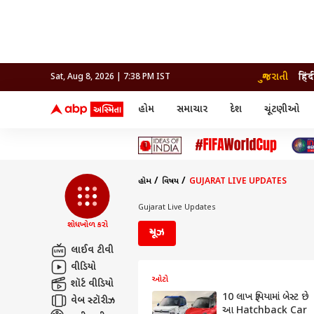
ગુજરાતી
हिंद
Sat, Aug 8, 2026 | 7:38 PM IST
હોમ
સમાચાર
દેશ
ચૂંટણીઓ
સમાચાર
મનોરંજન
લાઇફ
દેશ
બોલિવૂડ
આરોગ
દેશ
ક્રિકેટ
બોલિવૂડ
ધર્મ-જ્યોતિષ
દુનિયા
આઈપીએલ
ટેલીવિઝન
રાજકોટ
ટેલીવિઝન
મહિલ
રાજકોટ
સુરત
વડોદરા
હોમ
વિષય
GUJARAT LIVE UPDATES
વડોદરા
બ્રાન્ડવાયર
જામનગર
જામનગર
અમદાવાદ
સુરત
રાજનીતિ
Gujarat Live Updates
શોધખોળ કરો
ન્યૂઝ
લાઈવ ટીવી
વીડિયો
ઓટો
શૉર્ટ વીડિયો
10 લાખ રૂપિયામાં બેસ્ટ છે
વેબ સ્ટૉરીઝ
આ Hatchback Car