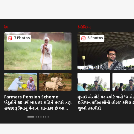
દેશ
ટેલીવિઝન
7 Photos
8 Photos
Farmers Pension Scheme:
મુંબઇ એરપોર્ટ પર સ્પોર્ટ થયો 'ધ ગ્રે
ખેડૂતોને 60 વર્ષ બાદ દર મહિને મળશે ત્રણ
ઇન્ડિયન કપિલ શોનો હોસ્ટ' કપિલ શર
હજાર રૂપિયાનું પેન્શન, શાનદાર છે આ
જુઓ તસવીરો
સરકારી યોજના