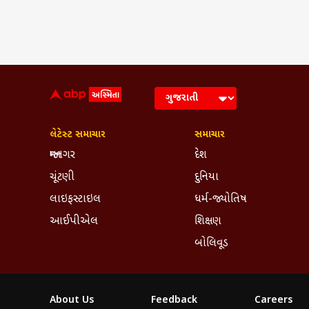
લેટેસ્ટ સમાચાર
સમાચાર
જામનગર
દેશ
ચૂંટણી
દુનિયા
લાઇફસ્ટાઇલ
ધર્મ-જ્યોતિષ
આઈપીએલ
શિક્ષણ
બોલિવૂડ
About Us
Feedback
Careers