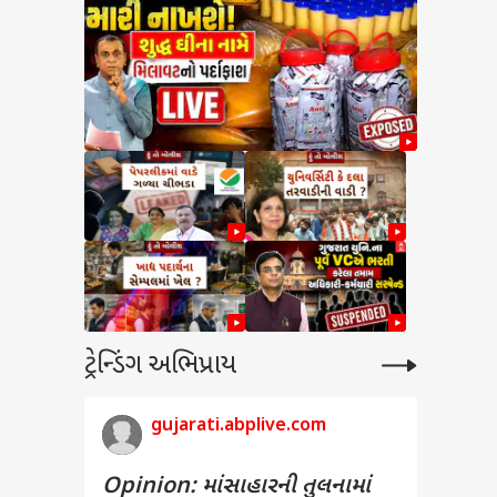
ટ્રેન્ડિંગ અભિપ્રાય
gujarati.abplive.com
Opinion: માંસાહારની તુલનામાં