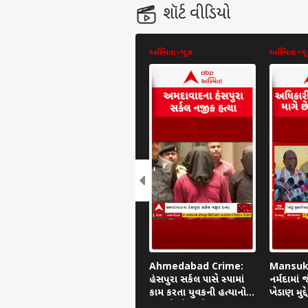
શૉર્ટ વીડિયો
અસ્મિતા ન્યૂઝ
અસ્મિતા ન્ય
પર્સનલ 
ટોપ
હેલો ગેસ્ટ
ગુજર
અમારી સાથે જાહેરાત કરો
અમારા વિશે
અભિપ્રાય મોકલો
કરિયર
આગા
અમારો સંપર્ક કરો
જિલ્
સાથે
અમદા
પ્રાઈવસી પોલિસી
IMD
Ahmedabad Crime:
Mansuk
હંસપુરા સર્કલ પાસે સ્પામાં
નર્મદામા
કામ કરતા યુવકની હત્યાનો
ખેડાણ મુદ
પોલીસે ભેદ ઉકેલી નાંખ્યો
મનસુખ વ