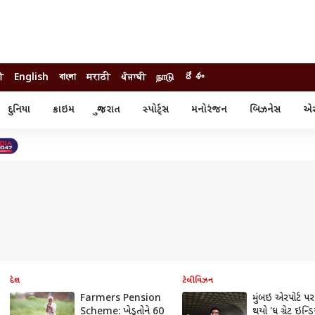
ी
English
বাংলা
मराठी
ਪੰਜਾਬੀ
நாடு
దేశం
દુનિયા
ક્રાઇમ
ગુજરાત
સ્પોર્ટ્સ
મનોરંજન
બિઝનેસ
એસ્
સ્ટાઇલ
એસ્ટ્રો
સ્પોર્ટ્સ
્ય
ધર્મ-જ્યોતિષ
ક્રિકેટ
ા
આઈપીએલ
ખેતીવાડી
દેશ
ટેલીવિઝન
Farmers Pension
મુંબઇ એરપોર્ટ પર સ
Scheme: ખેડૂતોને 60
થયો 'ધ ગ્રેટ ઇન્ડ