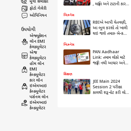
મૂવી સમીક્ષા
, મારૂતિ અને ટાટાની કાર
ફોટો ગેલેરી
સામેલ
ઓપિનિયન
બિઝનેસ
RBIએ આપી ચેતવણી,
આ ભૂલ કરશો તો ખાલી
ઉપયોગી
થઇ જશે તમારુ બેન્ક
એજ્યૂકેશન
એકાઉન્ટ
લૉન EMI
બિઝનેસ
કેલક્યૂલેટર
PAN Aadhaar
એજ
Link: તમામ લોકો માટે
કેલક્યૂલેટર
જરૂરી નથી આધાર અને
હૉમ લૉન
પાન કાર્ડ લિંક કરવું,
EMI
જાણો શું છે નિયમો ?
શિક્ષણ
કેલ્ક્યૂલેટર
કાર લૉન
JEE Main 2024
ઇએમઆઇ
Session 2 પરીક્ષા
કેલ્ક્યૂલેટર
કાલથી શરૂ, નોટ કરી લો
પર્સનલ લૉન
આ મહત્વપૂર્ણ નિયમો
ઇએમઆઇ
કેલ્ક્યૂલેટર