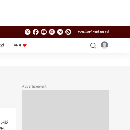
અમારી સાથે જાહેરાત કરો
ટ્રો
અન્ય
ટેકનોલોજી
ચૂંટણી
ગેજેટ
ઓટો
બજેટ
Advertisement
્પોર્ટ
િયન