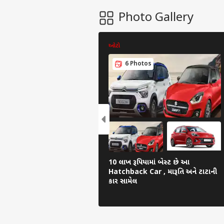
Photo Gallery
ઓટો
6 Photos
10 લાખ રૂપિયામાં બેસ્ટ છે આ
Hatchback Car , મારૂતિ અને ટાટાની
કાર સામેલ