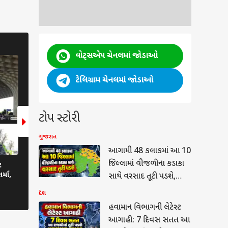
દેશ
દેશ
વોટ્સએપ ચેનલમાં જોડાઓ
6 Photos
6 Photos
ટેલિગ્રામ ચેનલમાં જોડાઓ
ટોપ સ્ટોરી
ગુજરાત
આગામી 48 કલાકમાં આ 10
જિલ્લામાં વીજળીના કડાકા
ટ
PM Surya Ghar Yojana: શું
રેલવે ટ્રેક પર કેમ પડ્યા હો
્મા,
વરસાદમાં કામ નથી કરતી સોલર પેનલ?
પથ્થરો, જાણો શું છે આ પા
સાથે વરસાદ તૂટી પડશે,
જાણો કેવી રીતે બને છે વીજળી
સાયન્સ?
જાણો IMD ની આગાહી
દેશ
હવામાન વિભાગની લેટેસ્ટ
આગાહી: 7 દિવસ સતત આ