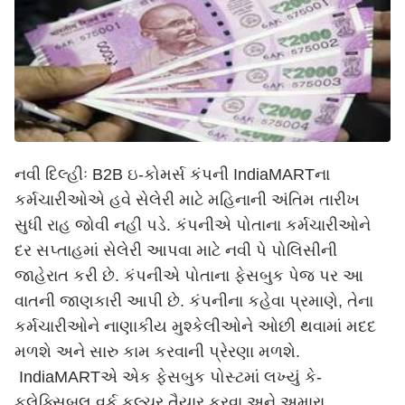
નવી દિલ્હીઃ B2B ઇ-કોમર્સ કંપની IndiaMARTના
કર્મચારીઓએ હવે સેલેરી માટે મહિનાની અંતિમ તારીખ
સુધી રાહ જોવી નહી પડે. કંપનીએ પોતાના કર્મચારીઓને
દર સપ્તાહમાં સેલેરી આપવા માટે નવી પે પોલિસીની
જાહેરાત કરી છે. કંપનીએ પોતાના ફેસબુક પેજ પર આ
વાતની જાણકારી આપી છે. કંપનીના કહેવા પ્રમાણે, તેના
કર્મચારીઓને નાણાકીય મુશ્કેલીઓને ઓછી થવામાં મદદ
મળશે અને સારુ કામ કરવાની પ્રેરણા મળશે.
IndiaMARTએ એક ફેસબુક પોસ્ટમાં લખ્યું કે-
ફ્લેક્સિબલ વર્ક કલ્ચર તૈયાર કરવા અને અમારા