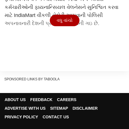
કર્મચારીઓની ફાયનાન્સિયલ વેલનેસને સુનિશ્વિત કરવા
માટે IndiaMart વીકલી સેલેરી આપવાની પોલિસી
વધુ વાંચો
અપનાવનારી દેશની પ્રથમ કંપની બની ગઇ છે.
SPONSORED LINKS BY TABOOLA
ABOUT US
FEEDBACK
CAREERS
ADVERTISE WITH US
SITEMAP
DISCLAIMER
PRIVACY POLICY
CONTACT US