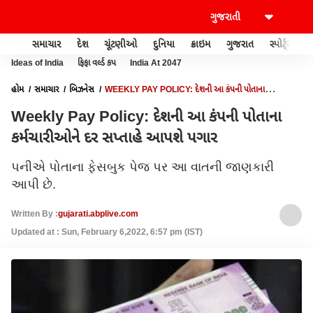
સમાચાર
દેશ
ચૂંટણીઓ
દુનિયા
ક્રાઇમ
ગુજરાત
સ્પોર્ટ્સ
Ideas of India
ફિફા વર્લ્ડ કપ
India At 2047
હોમ
સમાચાર
બિઝનેસ
WEEKLY PAY POLICY: દેશની આ કંપની પોતાના
કર્મચારીઓને દર સપ્તાહે આપશે પગાર
Weekly Pay Policy: દેશની આ કંપની પોતાના
કર્મચારીઓને દર સપ્તાહે આપશે પગાર
પનીએ પોતાના ફેસબુક પેજ પર આ વાતની જાણકારી
આપી છે.
Written By :
gujarati.abplive.com
Updated at : Sun, February 6,2022, 6:57 pm (IST)