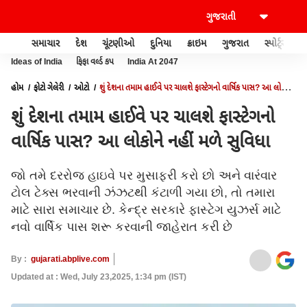
સમાચાર
દેશ
ચૂંટણીઓ
દુનિયા
ક્રાઇમ
ગુજરાત
સ્પોર્ટ્સ
Ideas of India
ફિફા વર્લ્ડ કપ
India At 2047
હોમ
ફોટો ગેલેરી
ઓટો
શું દેશના તમામ હાઈવે પર ચાલશે ફાસ્ટેગનો વાર્ષિક પાસ? આ લોકોને
નહીં મળે સુવિધા
શું દેશના તમામ હાઈવે પર ચાલશે ફાસ્ટેગનો
વાર્ષિક પાસ? આ લોકોને નહીં મળે સુવિધા
જો તમે દરરોજ હાઇવે પર મુસાફરી કરો છો અને વારંવાર
ટોલ ટેક્સ ભરવાની ઝંઝટથી કંટાળી ગયા છો, તો તમારા
માટે સારા સમાચાર છે. કેન્દ્ર સરકારે ફાસ્ટેગ યુઝર્સ માટે
નવો વાર્ષિક પાસ શરૂ કરવાની જાહેરાત કરી છે
By :
gujarati.abplive.com
Updated at : Wed, July 23,2025, 1:34 pm (IST)