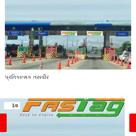
પ્રતિકાત્મક તસવીર
1
/6