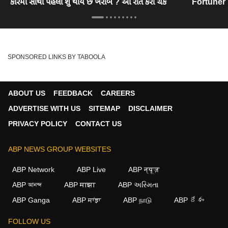
કારમાં સૌથી પહેલા શું થાય છે ખરાબ ? આ રીતે કરો ચેક
Fortuner
SPONSORED LINKS BY TABOOLA
ABOUT US
FEEDBACK
CAREERS
ADVERTISE WITH US
SITEMAP
DISCLAIMER
PRIVACY POLICY
CONTACT US
ABP NEWS GROUP WEBSITES
ABP Network
ABP Live
ABP न्यूज़
ABP আনন্দ
ABP माझा
ABP અસ્મિતા
ABP Ganga
ABP ਸਾਂਝਾ
ABP நாடு
ABP దేశం
FOLLOW US