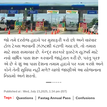
જો તમે દરરોજ હાઇવે પર મુસાફરી કરો છો અને વારંવાર
ટોલ ટેક્સ ભરવાની ઝંઝટથી કંટાળી ગયા છો, તો તમારા
માટે સારા સમાચાર છે. કેન્દ્ર સરકારે ફાસ્ટેગ યુઝર્સ માટે
નવો વાર્ષિક પાસ શરૂ કરવાની જાહેરાત કરી છે, પરંતુ પ્રશ્ન
એ છે કે શું આ પાસ દેશના તમામ હાઇવે પર કામ કરશે અને
કોને તેની સુવિધા નહીં મળે? ચાલો જાણીએ આ યોજનાના
નિયમો અને શરતો.
Published at : Wed, July 23,2025, 1:34 pm (IST)
Tags :
Questions
Fastag Annual Pass
Confusions