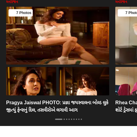
મનોરંજન
મનોરંજન
7 Photos
7 Phot
Pragya Jaiswal PHOTO: પ્રજ્ઞા જયસ્વાલના બોલ્ડ લુકે
Rhea Chakr
જીત્યું ફેન્સનું દિલ, તસવીરોએ લગાવી આગ
શોર્ટ ડ્રેસમા