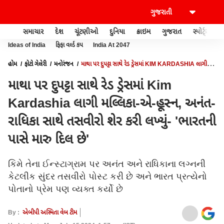
સમાચાર
દેશ
ચૂંટણીઓ
દુનિયા
ક્રાઇમ
ગુજરાત
સ્પોર્ટ્સ
Ideas of India
ફિફા વર્લ્ડ કપ
India At 2047
હોમ
ફોટો ગેલેરી
મનોરંજન
માથા પર દુપટ્ટા સાથે રેડ ડ્રેસમાં KIM KARDASHIA લાગી
મલ્લિકા-એ-હૂસ્ન, અનંત-રાધિકા સાથે તસવીરો શેર કરી લખ્યું- 'ભારતની પાસે મારુ દિલ છે'
માથા પર દુપટ્ટા સાથે રેડ ડ્રેસમાં Kim
Kardashia લાગી મલ્લિકા-એ-હૂસ્ન, અનંત-
રાધિકા સાથે તસવીરો શેર કરી લખ્યું- 'ભારતની
પાસે મારુ દિલ છે'
કિમે તેના ઈન્સ્ટાગ્રામ પર અનંત અને રાધિકાના લગ્નની
કેટલીક સુંદર તસવીરો પોસ્ટ કરી છે અને ભારત પ્રત્યેનો
પોતાનો પ્રેમ પણ વ્યક્ત કર્યો છે
By :
એબીપી અસ્મિતા વેબ ટીમ