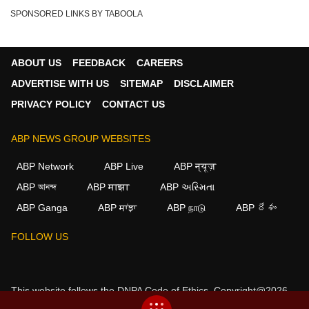
SPONSORED LINKS BY TABOOLA
ABOUT US
FEEDBACK
CAREERS
ADVERTISE WITH US
SITEMAP
DISCLAIMER
PRIVACY POLICY
CONTACT US
ABP NEWS GROUP WEBSITES
ABP Network
ABP Live
ABP न्यूज़
ABP আনন্দ
ABP माझा
ABP અસ્મિતા
ABP Ganga
ABP ਸਾਂਝਾ
ABP நாடு
ABP దేశం
FOLLOW US
This website follows the
DNPA Code of Ethics.
Copyright@2026.
All rights reserved.