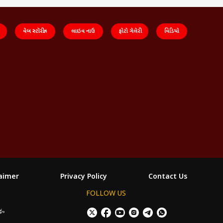
વેબ સ્ટૉરીઝ
લાઇવ નાઉ
ફોટો ગેલેરી
વિડિયો
laimer
Privacy Policy
Contact Us
FOLLOW US
శం