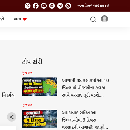
અમારી સાથે જાહેરાત કરો
ટ્રો
અન્ય
ટેકનોલોજી
ચૂંટણી
ગેજેટ
ઓટો
બજેટ
ટોપ સ્ટોરી
ગુજરાત
આગામી 48 કલાકમાં આ 10
જિલ્લામાં વીજળીના કડાકા
 નિર્ણય
સાથે વરસાદ તૂટી પડશે,
જાણો IMD ની આગાહી
ગુજરાત
અમદાવાદ સહિત આ
જિલ્લાઓમાં 3 દિવસ
વરસાદની આગાહી: જાણો