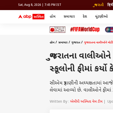
ગુજરાતી
हिंद
Sat, Aug 8, 2026 | 7:45 PM IST
હોમ
સમાચાર
દેશ
ચૂંટણીઓ
સમાચાર
મનોરંજન
લાઇફ
દેશ
બોલિવૂડ
આરોગ
દેશ
ક્રિકેટ
બોલિવૂડ
ધર્મ-જ્યોતિષ
દુનિયા
આઈપીએલ
ટેલીવિઝન
રાજકોટ
ટેલીવિઝન
મહિલ
રાજકોટ
સુરત
વડોદરા
હોમ
સમાચાર
ગુજરાત
ગુજરાતના વાલીઓને મોટી રા
વડોદરા
બ્રાન્ડવાયર
જામનગર
જામનગર
અમદાવાદ
સુરત
રાજનીતિ
ગુજરાતના વાલીઓને 
સ્કૂલોની ફીમાં કર્યો
સીએમ રૂપાણીની અધ્યક્ષતામાં આજે 
લેવામાં આવ્યો છે. વાલીઓને ફીમા
Written By :
એબીપી અસ્મિતા વેબ ટીમ
| Upda