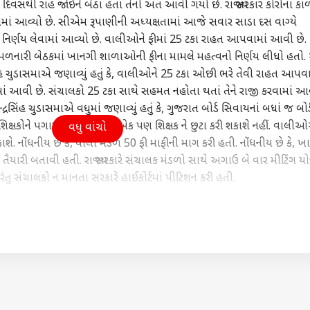
 દિવસથી રાહ જોઈને બેઠા હતાં તેનો અંત આવી ગયો છે. રાજ્ય સરકાર કોરોના કા
ામાં આવ્યો છે. સીએમ રૂપાણીની અધ્યક્ષતામાં આજે સવાર સાડા દસ વાગ્યે
ો નિર્ણય લેવામાં આવ્યો છે. વાલીઓને ફીમાં 25 ટકા રાહત આપવામાં આવી છે.
જે મળનારી બેઠકમાં ખાનગી શાળાઓની ફીના મામલે મહત્વનો નિર્ણય લીધો હતો
દ્રસિંહ ચુડાસમાએ જણાવ્યું હતું કે, વાલીઓને 25 ટકા ઓછી ભરે તેવી રાહત આપવા
માં આવી છે. સંચાલકો 25 ટકા સાથે સહમત નહોતા થતાં તેને રાજી કરવામાં આવ
રસિંહ ચુડાસમાએ વધુમાં જણાવ્યું હતું કે, ગુજરાત બોર્ડ સિવાયનાં બધાં જ બોર્
િક્ષકોને પગાર આપવો પડશે. એક પણ શિક્ષક ને છુટા કરી શકાશે નહીં. વાલી
વધુ વાંચો
શે. નોંધનીય છે કે, વાલી મંડળે 50 ફી માફીની માગ કરી હતી. નોંધનીય છે કે, ખ
તૈયારી બતાવી હતી. રાજ્ય સરકારે સંચાલક મંડળો સાથે અગાઉ બે વાર મીટિંગ યો
ંતુ સંચાલકો ન માનતા સરકારે હાઈકોર્ટમાં પીટિશન કરી હતી.
કોર્નર
IST)
 આર્ટિકલ્સ
ટોપ રીલ્સ
ywhere - Download ABPLIVE on
Android
and
iOS
now!
ાત
દેશ
ક્રાઇમ
ગુજર