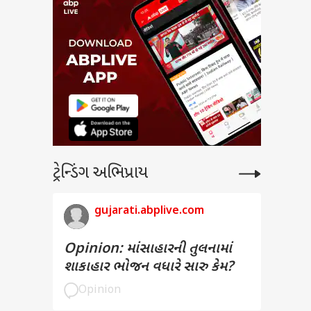
ટ્રેન્ડિંગ અભિપ્રાય
gujarati.abplive.com
Opinion: માંસાહારની તુલનામાં
શાકાહાર ભોજન વધારે સારુ કેમ?
Opinion