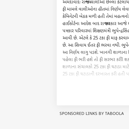
અમદાવાદઃ રાજ્યના વાલીઓ છેલ્લા કેટલાય
ફી મામલે વાલીઓના હીતમાં નિર્ણય લેવ
કેબિનેટની બેઠક મળી હતી તેમાં મહત્વન
હાઈકોર્ટના આદેશ બાદ રાજ્ય સરકાર આ
પત્રકાર પરિવારમાં શિક્ષણમંત્રી ભુપેન્
આવી છે. એટલે કે 25 ટકા ફી માફ કરવા
છે. આ સિવાય ઈતર ફી ભરવા નથી. ભુપેન્દ્
આ નિર્ણય લાગુ પડશે. ખાનગી શાળાના શ
પહેલા ફી ભરી હશે તો ફી સરભર કરીૉ શકા
શાળાના સંચાલકો 25 ટકા ફી ઘટાડા માટે 
25 ટકા ફી ઘટાડાની દરખાસ્ત કરી હતી પર
પર્સનલ 
PUBLISHED AT : 30 SEP 2020 01:34 PM (
ટોપ
Breaking News, Anytime, An
હેલો ગેસ્ટ
ગુજર
અમારી સાથે જાહેરાત કરો
SPONSORED LINKS BY TABOOLA
અમારા વિશે