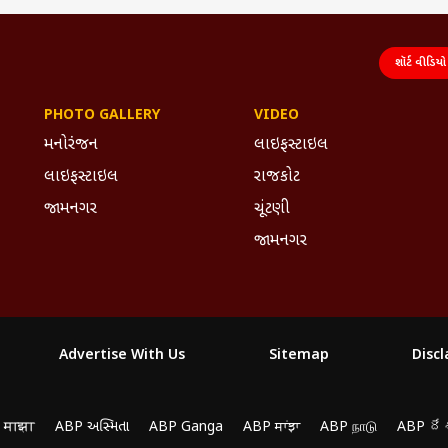
શૉર્ટ વીડિયો
PHOTO GALLERY
VIDEO
મનોરંજન
લાઇફસ્ટાઇલ
લાઇફસ્ટાઇલ
રાજકોટ
જામનગર
ચૂંટણી
જામનગર
Advertise With Us
Sitemap
Disc
 माझा
ABP અસ્મિતા
ABP Ganga
ABP ਸਾਂਝਾ
ABP நாடு
ABP దే