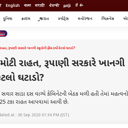
ी
English
বাংলা
मराठी
ਪੰਜਾਬੀ
நாடு
దేశం
દુનિયા
ક્રાઇમ
ગુજરાત
સ્પોર્ટ્સ
મનોરંજન
બિઝનેસ
એસ્
સ્ટાઇલ
એસ્ટ્રો
સ્પોર્ટ્સ
્ય
ધર્મ-જ્યોતિષ
ક્રિકેટ
ા
આઈપીએલ
ખેતીવાડી
હત, રૂપાણી સરકારે ખાનગી સ્કૂલોની ફીમાં કર્યો કેટલો ઘટાડો?
મોટી રાહત, રૂપાણી સરકારે ખાનગી
 કેટલો ઘટાડો?
સવાર સાડા દસ વાગ્યે કેબિનેટની બેઠક મળી હતી તેમાં મહત્વનો
ં 25 ટકા રાહત આપવામાં આવી છે.
ted at : 30 Sep 2020 01:34 PM (IST)