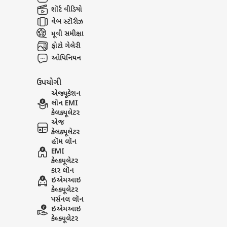
શૉર્ટ વીડિયો
વેબ સ્ટૉરીઝ
મૂવી સમીક્ષા
ફોટો ગેલેરી
ઓપિનિયન
ઉપયોગી
એજ્યૂકેશન
લૉન EMI
કેલક્યૂલેટર
એજ
કેલક્યૂલેટર
હૉમ લૉન
EMI
કેલ્ક્યૂલેટર
કાર લૉન
ઇએમઆઇ
કેલ્ક્યૂલેટર
પર્સનલ લૉન
ઇએમઆઇ
કેલ્ક્યૂલેટર