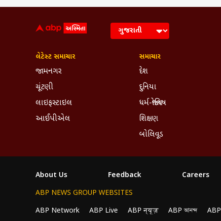
લેટેસ્ટ સમાચાર
સમાચાર
જામનગર
દેશ
ચૂંટણી
દુનિયા
લાઇફસ્ટાઇલ
ધર્મ-જ્યોતિષ
આઈપીએલ
શિક્ષણ
બોલિવૂડ
About Us
Feedback
Careers
ABP NEWS GROUP WEBSITES
ABP Network
ABP Live
ABP न्यूज़
ABP আনন্দ
ABP