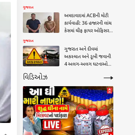
હવામાન વિભાગનું બુલેટિન
ગુજરાત
અમદાવાદમાં ACBની મોટી
કાર્યવાહી: 36 હજારની લાંચ
કેસમાં ચીફ ફાયર ઓફિસર
અમિત ડોંગરેની ધરપકડ
ગુજરાત
ગુજરાત અને દીવમાં
અકસ્માત અને ડૂબી જવાની
4 અલગ-અલગ ઘટનાઓમાં
9 લોકોના કરુણ મોત
વિડિઓઝ